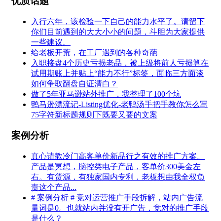
优质话题
入行六年，该检验一下自己的能力水平了。请留下
你们目前遇到的大大小小的问题，斗胆为大家提供
一些建议。
给老板开荒，在工厂遇到的各种奇葩
入职接盘4个历史亏损老品，被上级将前人亏损算在
试用期账上并贴上“能力不行”标签，面临三方面谈
如何争取翻盘自证清白？
做了5年亚马逊站外推广，我整理了100个坑
鸭马逊漂流记-Listing优化-老鸭汤手把手教你怎么写
75字符新标题规则下既要又要的文案
案例分析
真心请教冷门高客单价新品行之有效的推广方案。
产品是冥想，脑控类电子产品，客单价300美金左
右。有货源，有独家国内专利，老板想由我全权负
责这个产品...
# 案例分析 # 竞对运营推广手段拆解，站内广告流
量词是0。也就站内并没有开广告，竞对的推广手段
是什么？