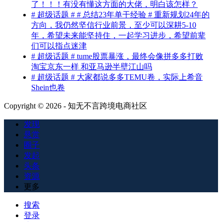
了！！！有没有懂这方面的大佬，明白该怎样？
# 超级话题 # # 总结23年单干经验 # 重新规划24年的
方向，我仍然坚信行业前景，至少可以深耕5-10
年，希望未来能坚持住，一起学习进步，希望前辈
们可以指点迷津
# 超级话题 # tume股票暴涨，最终会像拼多多打败
淘宝京东一样 和亚马逊半壁江山吗
# 超级话题 # 大家都说多多TEMU卷，实际上希音
Shein也卷
Copyright © 2026 - 知无不言跨境电商社区
发现
悬赏
圈子
发起
头条
资源
更多
搜索
登录