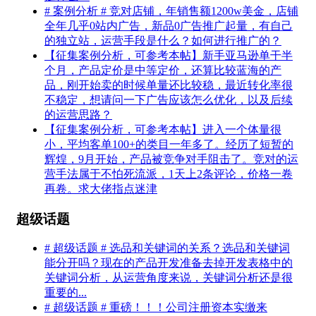
# 案例分析 # 竞对店铺，年销售额1200w美金，店铺
全年几乎0站内广告，新品0广告推广起量，有自己
的独立站，运营手段是什么？如何进行推广的？
【征集案例分析，可参考本帖】新手亚马逊单干半
个月，产品定价是中等定价，还算比较蓝海的产
品，刚开始卖的时候单量还比较稳，最近转化率很
不稳定，想请问一下广告应该怎么优化，以及后续
的运营思路？
【征集案例分析，可参考本帖】进入一个体量很
小，平均客单100+的类目一年多了。经历了短暂的
辉煌，9月开始，产品被竞争对手阻击了。竞对的运
营手法属于不怕死流派，1天上2条评论，价格一卷
再卷。求大佬指点迷津
超级话题
# 超级话题 # 选品和关键词的关系？选品和关键词
能分开吗？现在的产品开发准备去掉开发表格中的
关键词分析，从运营角度来说，关键词分析还是很
重要的...
# 超级话题 # 重磅！！！公司注册资本实缴来