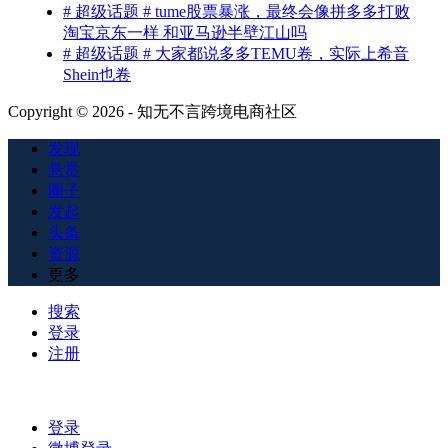
# 超级话题 # tume股票暴涨，最终会像拼多多打败
淘宝京东一样 和亚马逊半壁江山吗
# 超级话题 # 大家都说多多TEMU卷，实际上希音
Shein也卷
Copyright © 2026 - 知无不言跨境电商社区
发现
悬赏
圈子
发起
头条
资源
更多
搜索
登录
注册
登录