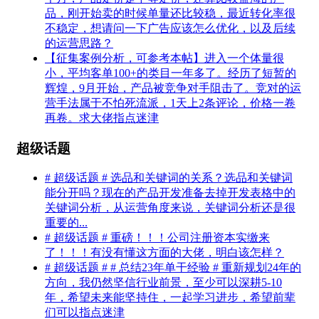
品，刚开始卖的时候单量还比较稳，最近转化率很
不稳定，想请问一下广告应该怎么优化，以及后续
的运营思路？
【征集案例分析，可参考本帖】进入一个体量很
小，平均客单100+的类目一年多了。经历了短暂的
辉煌，9月开始，产品被竞争对手阻击了。竞对的运
营手法属于不怕死流派，1天上2条评论，价格一卷
再卷。求大佬指点迷津
超级话题
# 超级话题 # 选品和关键词的关系？选品和关键词
能分开吗？现在的产品开发准备去掉开发表格中的
关键词分析，从运营角度来说，关键词分析还是很
重要的...
# 超级话题 # 重磅！！！公司注册资本实缴来
了！！！有没有懂这方面的大佬，明白该怎样？
# 超级话题 # # 总结23年单干经验 # 重新规划24年的
方向，我仍然坚信行业前景，至少可以深耕5-10
年，希望未来能坚持住，一起学习进步，希望前辈
们可以指点迷津