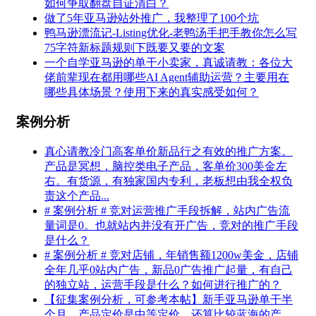
如何争取翻盘自证清白？
做了5年亚马逊站外推广，我整理了100个坑
鸭马逊漂流记-Listing优化-老鸭汤手把手教你怎么写
75字符新标题规则下既要又要的文案
一个自学亚马逊的单干小卖家，真诚请教：各位大
佬前辈现在都用哪些AI Agent辅助运营？主要用在
哪些具体场景？使用下来的真实感受如何？
案例分析
真心请教冷门高客单价新品行之有效的推广方案。
产品是冥想，脑控类电子产品，客单价300美金左
右。有货源，有独家国内专利，老板想由我全权负
责这个产品...
# 案例分析 # 竞对运营推广手段拆解，站内广告流
量词是0。也就站内并没有开广告，竞对的推广手段
是什么？
# 案例分析 # 竞对店铺，年销售额1200w美金，店铺
全年几乎0站内广告，新品0广告推广起量，有自己
的独立站，运营手段是什么？如何进行推广的？
【征集案例分析，可参考本帖】新手亚马逊单干半
个月，产品定价是中等定价，还算比较蓝海的产