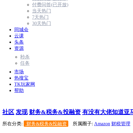
付费问答(已开放)
当天热门
7天热门
30天热门
同城会
云课
头条
资源
秒杀
任务
市场
热搜宝
TK玩家网
帮助
社区
发现
财务&税务&投融资
有没有大佬知道亚马
所在分类:
财务&税务&投融资
所属圈子:
Amazon
财税管理