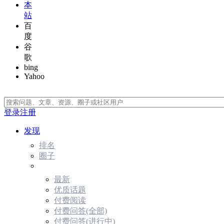
本
站
百
度
谷
歌
bing
Yahoo
登录
注册
发现
排名
圈子
最新
优质话题
付费阅读
付费问答(全部)
付费问答(进行中)