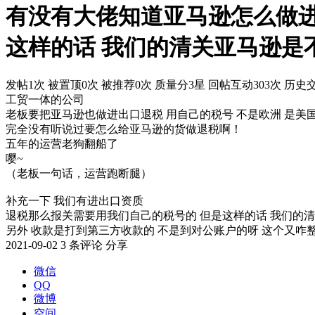
有没有大佬知道亚马逊怎么做进
这样的话 我们的清关亚马逊是
发帖1次
被置顶0次
被推荐0次
质量分3星
回帖互动303次
历史交
工贸一体的公司
老板要把亚马逊也做进出口退税 用自己的税号 不是欧洲 是美
完全没有听说过要怎么给亚马逊的货做退税啊！
五年的运营老狗翻船了
嘤~
（老板一句话，运营跑断腿）
补充一下 我们有进出口资质
退税那么报关需要用我们自己的税号的 但是这样的话 我们的清
另外 收款是打到第三方收款的 不是到对公账户的呀 这个又咋
2021-09-02
3 条评论
分享
微信
QQ
微博
空间