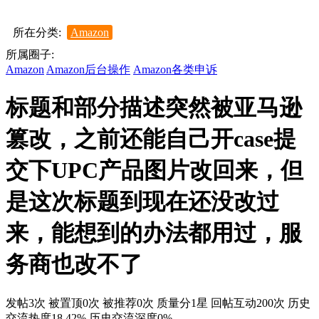
所在分类:
Amazon
所属圈子:
Amazon
Amazon后台操作
Amazon各类申诉
标题和部分描述突然被亚马逊
篡改，之前还能自己开case提
交下UPC产品图片改回来，但
是这次标题到现在还没改过
来，能想到的办法都用过，服
务商也改不了
发帖3次
被置顶0次
被推荐0次
质量分1星
回帖互动200次
历史
交流热度18.42%
历史交流深度0%