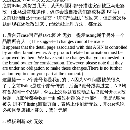
之前listing断货过几天，某天标题和部分描述突然被亚马逊篡
改 （亚马逊常规操作，偶尔会擅自给我们篡改标题 BP等），
之前还能自己开case提交下UPC产品图片改回来，但是这次标
题到现在还没改过来，已经试过n种方法，都无效
1. 后台开case附产品UPC图片 无效，提示listing属于另外一个
品牌所有人 （The suggested changes cannot be made
It appears that the detail page associated with this ASIN is controlled
by another brand owner. Any product-related information must be
approved by them. We have sent the changes that you requested to
the brand owner for consideration. However, please note that they
are under no obligation to make these changes.There is no further
action required on your part at the moment.）
这里提一下 2个账号都是我们的，A因为VAT问题被关很久
了，之前listing是这个账号传的，后面B账号跟卖过去，A B均
有备案同一个品牌，然后上次标题被改动之后 B账号开case改
标题，A账号都会收到一封修改标题的提示邮件，但是A账号
被关 进不了listing编辑页面，表格上传刷新无效，开case也说
必须恢复店铺才能改，暂时无解
2. 模板刷新n次 无效