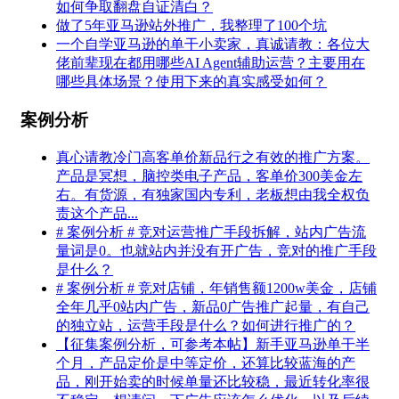
如何争取翻盘自证清白？
做了5年亚马逊站外推广，我整理了100个坑
一个自学亚马逊的单干小卖家，真诚请教：各位大
佬前辈现在都用哪些AI Agent辅助运营？主要用在
哪些具体场景？使用下来的真实感受如何？
案例分析
真心请教冷门高客单价新品行之有效的推广方案。
产品是冥想，脑控类电子产品，客单价300美金左
右。有货源，有独家国内专利，老板想由我全权负
责这个产品...
# 案例分析 # 竞对运营推广手段拆解，站内广告流
量词是0。也就站内并没有开广告，竞对的推广手段
是什么？
# 案例分析 # 竞对店铺，年销售额1200w美金，店铺
全年几乎0站内广告，新品0广告推广起量，有自己
的独立站，运营手段是什么？如何进行推广的？
【征集案例分析，可参考本帖】新手亚马逊单干半
个月，产品定价是中等定价，还算比较蓝海的产
品，刚开始卖的时候单量还比较稳，最近转化率很