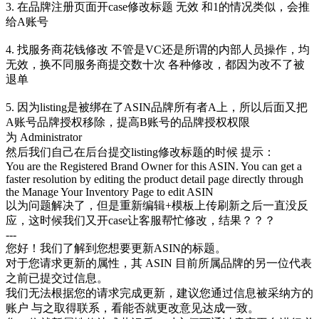
3. 在品牌注册页面开case修改标题 无效 和1的情况类似，会推
给A账号
4. 找服务商花钱修改 不管是VC还是所谓的内部人员操作，均
无效，换不同服务商提交数十次 各种修改，都因为改不了被
退单
5. 因为listing是被绑在了ASIN品牌所有者A上，所以后面又把
A账号品牌授权移除，提高B账号的品牌授权权限
为 Administrator
然后我们自己在后台提交listing修改标题的时候 提示：
You are the Registered Brand Owner for this ASIN. You can get a
faster resolution by editing the product detail page directly through
the Manage Your Inventory Page to edit ASIN
以为问题解决了，但是重新编辑+模板上传刷新之后一直没反
应，这时候我们又开case让客服帮忙修改，结果？？？
---
您好！我们了解到您想要更新ASIN的标题。
对于您请求更新的属性，其 ASIN 目前所属品牌的另一位代表
之前已提交过信息。
我们无法根据您的请求完成更新，建议您通过信息被采纳方的
账户 与之取得联系，看能否就更改意见达成一致。