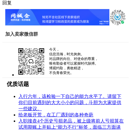
回复
加入卖家微信群
今天，
信息浩瀚，时光匆匆。
对品牌的向往、对使命的尊重，
唯有勤奋者可以紧握时代脉搏。
博观约取，勇敢精进，
不负青春荣光。
优质话题
入行六年，该检验一下自己的能力水平了。请留下
你们目前遇到的大大小小的问题，斗胆为大家提供
一些建议。
给老板开荒，在工厂遇到的各种奇葩
入职接盘4个历史亏损老品，被上级将前人亏损算在
试用期账上并贴上“能力不行”标签，面临三方面谈