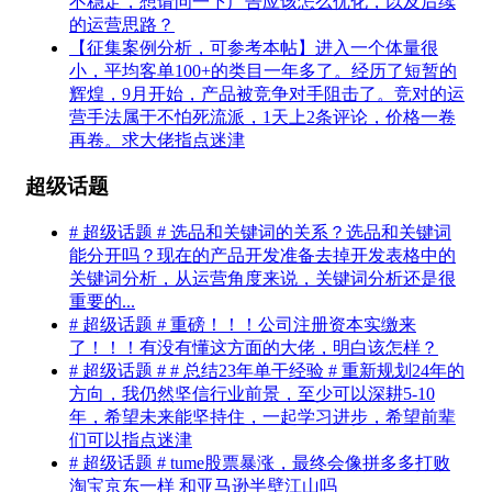
不稳定，想请问一下广告应该怎么优化，以及后续
的运营思路？
【征集案例分析，可参考本帖】进入一个体量很
小，平均客单100+的类目一年多了。经历了短暂的
辉煌，9月开始，产品被竞争对手阻击了。竞对的运
营手法属于不怕死流派，1天上2条评论，价格一卷
再卷。求大佬指点迷津
超级话题
# 超级话题 # 选品和关键词的关系？选品和关键词
能分开吗？现在的产品开发准备去掉开发表格中的
关键词分析，从运营角度来说，关键词分析还是很
重要的...
# 超级话题 # 重磅！！！公司注册资本实缴来
了！！！有没有懂这方面的大佬，明白该怎样？
# 超级话题 # # 总结23年单干经验 # 重新规划24年的
方向，我仍然坚信行业前景，至少可以深耕5-10
年，希望未来能坚持住，一起学习进步，希望前辈
们可以指点迷津
# 超级话题 # tume股票暴涨，最终会像拼多多打败
淘宝京东一样 和亚马逊半壁江山吗