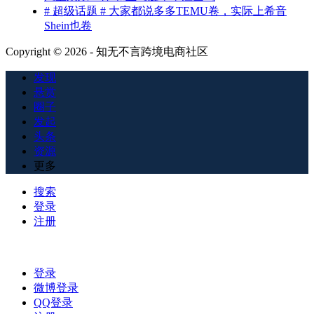
# 超级话题 # 大家都说多多TEMU卷，实际上希音
Shein也卷
Copyright © 2026 - 知无不言跨境电商社区
发现
悬赏
圈子
发起
头条
资源
更多
搜索
登录
注册
登录
微博登录
QQ登录