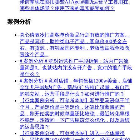
佬前辈现在都用哪些AI Agent辅助运营？主要用在
哪些具体场景？使用下来的真实感受如何？
案例分析
真心请教冷门高客单价新品行之有效的推广方案。
产品是冥想，脑控类电子产品，客单价300美金左
右。有货源，有独家国内专利，老板想由我全权负
责这个产品...
# 案例分析 # 竞对运营推广手段拆解，站内广告流
量词是0。也就站内并没有开广告，竞对的推广手段
是什么？
# 案例分析 # 竞对店铺，年销售额1200w美金，店铺
全年几乎0站内广告，新品0广告推广起量，有自己
的独立站，运营手段是什么？如何进行推广的？
【征集案例分析，可参考本帖】新手亚马逊单干半
个月，产品定价是中等定价，还算比较蓝海的产
品，刚开始卖的时候单量还比较稳，最近转化率很
不稳定，想请问一下广告应该怎么优化，以及后续
的运营思路？
【征集案例分析，可参考本帖】进入一个体量很
小，平均客单100+的类目一年多了。经历了短暂的