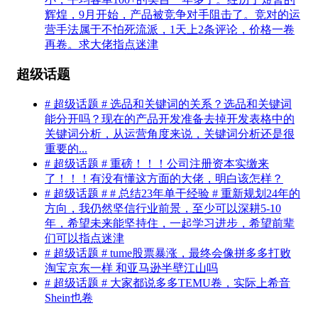
辉煌，9月开始，产品被竞争对手阻击了。竞对的运
营手法属于不怕死流派，1天上2条评论，价格一卷
再卷。求大佬指点迷津
超级话题
# 超级话题 # 选品和关键词的关系？选品和关键词
能分开吗？现在的产品开发准备去掉开发表格中的
关键词分析，从运营角度来说，关键词分析还是很
重要的...
# 超级话题 # 重磅！！！公司注册资本实缴来
了！！！有没有懂这方面的大佬，明白该怎样？
# 超级话题 # # 总结23年单干经验 # 重新规划24年的
方向，我仍然坚信行业前景，至少可以深耕5-10
年，希望未来能坚持住，一起学习进步，希望前辈
们可以指点迷津
# 超级话题 # tume股票暴涨，最终会像拼多多打败
淘宝京东一样 和亚马逊半壁江山吗
# 超级话题 # 大家都说多多TEMU卷，实际上希音
Shein也卷