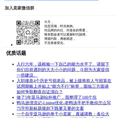
加入卖家微信群
今天，
信息浩瀚，时光匆匆。
对品牌的向往、对使命的尊重，
唯有勤奋者可以紧握时代脉搏。
博观约取，勇敢精进，
不负青春荣光。
优质话题
入行六年，该检验一下自己的能力水平了。请留下
你们目前遇到的大大小小的问题，斗胆为大家提供
一些建议。
入职接盘4个历史亏损老品，被上级将前人亏损算在
试用期账上并贴上“能力不行”标签，面临三方面谈
如何争取翻盘自证清白？
做了5年亚马逊站外推广，我整理了100个坑
鸭马逊漂流记-Listing优化-老鸭汤手把手教你怎么写
75字符新标题规则下既要又要的文案
一个自学亚马逊的单干小卖家，真诚请教：各位大