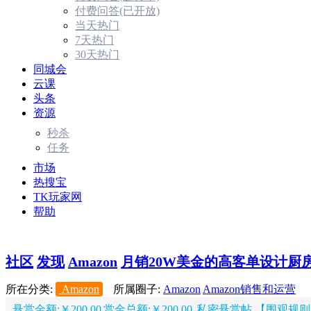
付费问答(已开放)
当天热门
7天热门
30天热门
同城会
云课
头条
资源
秒杀
任务
市场
热搜宝
TK玩家网
帮助
社区
发现
Amazon
月销20W美金的高客单设计厨房品
所在分类:
Amazon
所属圈子:
Amazon
Amazon销售和运营
悬赏金额:￥200.00
赏金总额:￥200.00
私密悬赏帖 【围观规则