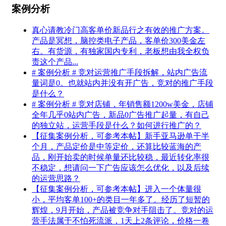
案例分析
真心请教冷门高客单价新品行之有效的推广方案。
产品是冥想，脑控类电子产品，客单价300美金左
右。有货源，有独家国内专利，老板想由我全权负
责这个产品...
# 案例分析 # 竞对运营推广手段拆解，站内广告流
量词是0。也就站内并没有开广告，竞对的推广手段
是什么？
# 案例分析 # 竞对店铺，年销售额1200w美金，店铺
全年几乎0站内广告，新品0广告推广起量，有自己
的独立站，运营手段是什么？如何进行推广的？
【征集案例分析，可参考本帖】新手亚马逊单干半
个月，产品定价是中等定价，还算比较蓝海的产
品，刚开始卖的时候单量还比较稳，最近转化率很
不稳定，想请问一下广告应该怎么优化，以及后续
的运营思路？
【征集案例分析，可参考本帖】进入一个体量很
小，平均客单100+的类目一年多了。经历了短暂的
辉煌，9月开始，产品被竞争对手阻击了。竞对的运
营手法属于不怕死流派，1天上2条评论，价格一卷