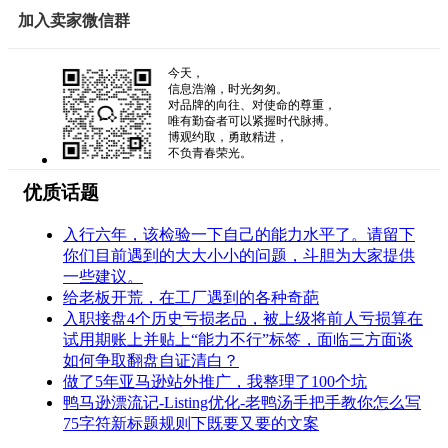
加入卖家微信群
今天，
信息浩瀚，时光匆匆。
对品牌的向往、对使命的尊重，
唯有勤奋者可以紧握时代脉搏。
博观约取，勇敢精进，
不负青春荣光。
优质话题
入行六年，该检验一下自己的能力水平了。请留下
你们目前遇到的大大小小的问题，斗胆为大家提供
一些建议。
给老板开荒，在工厂遇到的各种奇葩
入职接盘4个历史亏损老品，被上级将前人亏损算在
试用期账上并贴上“能力不行”标签，面临三方面谈
如何争取翻盘自证清白？
做了5年亚马逊站外推广，我整理了100个坑
鸭马逊漂流记-Listing优化-老鸭汤手把手教你怎么写
75字符新标题规则下既要又要的文案