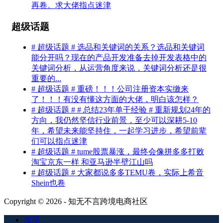
再卷。求大佬指点迷津
超级话题
# 超级话题 # 选品和关键词的关系？选品和关键词
能分开吗？现在的产品开发准备去掉开发表格中的
关键词分析，从运营角度来说，关键词分析还是很
重要的...
# 超级话题 # 重磅！！！公司注册资本实缴来
了！！！有没有懂这方面的大佬，明白该怎样？
# 超级话题 # # 总结23年单干经验 # 重新规划24年的
方向，我仍然坚信行业前景，至少可以深耕5-10
年，希望未来能坚持住，一起学习进步，希望前辈
们可以指点迷津
# 超级话题 # tume股票暴涨，最终会像拼多多打败
淘宝京东一样 和亚马逊半壁江山吗
# 超级话题 # 大家都说多多TEMU卷，实际上希音
Shein也卷
Copyright © 2026 - 知无不言跨境电商社区
发现