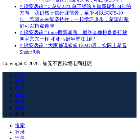
# 超级话题 # # 总结23年单干经验 # 重新规划24年的
方向，我仍然坚信行业前景，至少可以深耕5-10
年，希望未来能坚持住，一起学习进步，希望前辈
们可以指点迷津
# 超级话题 # tume股票暴涨，最终会像拼多多打败
淘宝京东一样 和亚马逊半壁江山吗
# 超级话题 # 大家都说多多TEMU卷，实际上希音
Shein也卷
Copyright © 2026 - 知无不言跨境电商社区
发现
悬赏
圈子
发起
头条
资源
更多
搜索
登录
注册