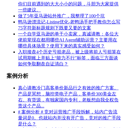
你们目前遇到的大大小小的问题，斗胆为大家提供
一些建议。
做了5年亚马逊站外推广，我整理了100个坑
鸭马逊漂流记-Listing优化-老鸭汤手把手教你怎么写
75字符新标题规则下既要又要的文案
一个自学亚马逊的单干小卖家，真诚请教：各位大
佬前辈现在都用哪些AI Agent辅助运营？主要用在
哪些具体场景？使用下来的真实感受如何？
入职接盘4个历史亏损老品，被上级将前人亏损算在
试用期账上并贴上“能力不行”标签，面临三方面谈
如何争取翻盘自证清白？
案例分析
真心请教冷门高客单价新品行之有效的推广方案。
产品是冥想，脑控类电子产品，客单价300美金左
右。有货源，有独家国内专利，老板想由我全权负
责这个产品...
# 案例分析 # 竞对运营推广手段拆解，站内广告流
量词是0。也就站内并没有开广告，竞对的推广手段
是什么？