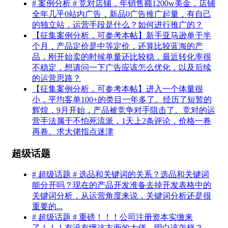
# 案例分析 # 竞对店铺，年销售额1200w美金，店铺
全年几乎0站内广告，新品0广告推广起量，有自己
的独立站，运营手段是什么？如何进行推广的？
【征集案例分析，可参考本帖】新手亚马逊单干半
个月，产品定价是中等定价，还算比较蓝海的产
品，刚开始卖的时候单量还比较稳，最近转化率很
不稳定，想请问一下广告应该怎么优化，以及后续
的运营思路？
【征集案例分析，可参考本帖】进入一个体量很
小，平均客单100+的类目一年多了。经历了短暂的
辉煌，9月开始，产品被竞争对手阻击了。竞对的运
营手法属于不怕死流派，1天上2条评论，价格一卷
再卷。求大佬指点迷津
超级话题
# 超级话题 # 选品和关键词的关系？选品和关键词
能分开吗？现在的产品开发准备去掉开发表格中的
关键词分析，从运营角度来说，关键词分析还是很
重要的...
# 超级话题 # 重磅！！！公司注册资本实缴来
了！！！有没有懂这方面的大佬，明白该怎样？