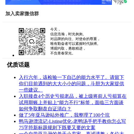
加入卖家微信群
今天，
信息浩瀚，时光匆匆。
对品牌的向往、对使命的尊重，
唯有勤奋者可以紧握时代脉搏。
博观约取，勇敢精进，
不负青春荣光。
优质话题
入行六年，该检验一下自己的能力水平了。请留下
你们目前遇到的大大小小的问题，斗胆为大家提供
一些建议。
入职接盘4个历史亏损老品，被上级将前人亏损算在
试用期账上并贴上“能力不行”标签，面临三方面谈
如何争取翻盘自证清白？
做了5年亚马逊站外推广，我整理了100个坑
鸭马逊漂流记-Listing优化-老鸭汤手把手教你怎么写
75字符新标题规则下既要又要的文案
一个自学亚马逊的单干小卖家，真诚请教：各位大