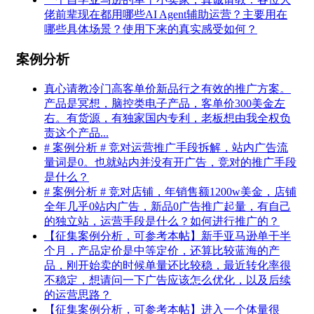
佬前辈现在都用哪些AI Agent辅助运营？主要用在
哪些具体场景？使用下来的真实感受如何？
案例分析
真心请教冷门高客单价新品行之有效的推广方案。
产品是冥想，脑控类电子产品，客单价300美金左
右。有货源，有独家国内专利，老板想由我全权负
责这个产品...
# 案例分析 # 竞对运营推广手段拆解，站内广告流
量词是0。也就站内并没有开广告，竞对的推广手段
是什么？
# 案例分析 # 竞对店铺，年销售额1200w美金，店铺
全年几乎0站内广告，新品0广告推广起量，有自己
的独立站，运营手段是什么？如何进行推广的？
【征集案例分析，可参考本帖】新手亚马逊单干半
个月，产品定价是中等定价，还算比较蓝海的产
品，刚开始卖的时候单量还比较稳，最近转化率很
不稳定，想请问一下广告应该怎么优化，以及后续
的运营思路？
【征集案例分析，可参考本帖】进入一个体量很