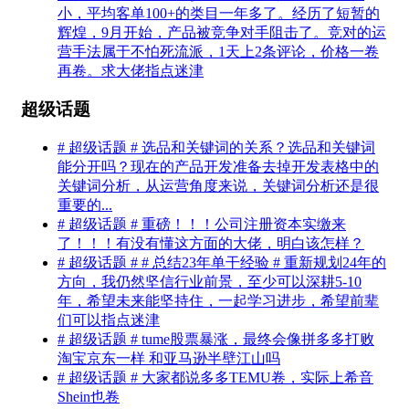
小，平均客单100+的类目一年多了。经历了短暂的
辉煌，9月开始，产品被竞争对手阻击了。竞对的运
营手法属于不怕死流派，1天上2条评论，价格一卷
再卷。求大佬指点迷津
超级话题
# 超级话题 # 选品和关键词的关系？选品和关键词
能分开吗？现在的产品开发准备去掉开发表格中的
关键词分析，从运营角度来说，关键词分析还是很
重要的...
# 超级话题 # 重磅！！！公司注册资本实缴来
了！！！有没有懂这方面的大佬，明白该怎样？
# 超级话题 # # 总结23年单干经验 # 重新规划24年的
方向，我仍然坚信行业前景，至少可以深耕5-10
年，希望未来能坚持住，一起学习进步，希望前辈
们可以指点迷津
# 超级话题 # tume股票暴涨，最终会像拼多多打败
淘宝京东一样 和亚马逊半壁江山吗
# 超级话题 # 大家都说多多TEMU卷，实际上希音
Shein也卷