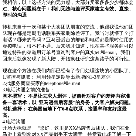
我相信，以上这些方法的无力感，大部分卖家多多少少都体会
过。
核心问题就在于：我们无法与差评买家建立有效、直接、
即时的沟通
转机来自于一次和某个大卖团队朋友的交流，他跟我说他们团
队现在都是定期电话联系买家删除差评了。我当时就懵了？打
电话？哪来的号码？亚马逊后台的邮箱和电话都是限时使用的
虚拟电话，根本打不通。后来我才知道，现在某些服务商可以
通过特殊的渠道用订单号查询到客户的真实tel 和email。我们
回来后就像发现了新大陆，开始疯狂研究这条路子的可行性。
现在这个方法在我们内部已经有了专门处理这块的小团队了。
1.监控与抓取： 利用领星定期导出新增的1-3星差评
2.找服务商查买家的telephone和e-mail
3.电话沟通之前的准备：
脚本撰写： 不是让去求人删评，提前针对客户的差评内容准
备一套话术，以“亚马逊售后客服”的身份，为客户解决问题。
时机选择： 在美国当地下午6-8点联系，接通率和友好度最
高。
4.电话沟通：
开场大概就是： “您好，这里是XX品牌售后团队，我们在亚
马逊上看到您对XX产品似乎不太满意，特意致电想了解一下