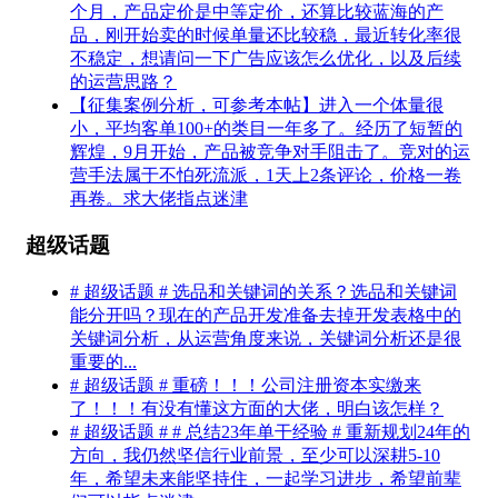
个月，产品定价是中等定价，还算比较蓝海的产
品，刚开始卖的时候单量还比较稳，最近转化率很
不稳定，想请问一下广告应该怎么优化，以及后续
的运营思路？
【征集案例分析，可参考本帖】进入一个体量很
小，平均客单100+的类目一年多了。经历了短暂的
辉煌，9月开始，产品被竞争对手阻击了。竞对的运
营手法属于不怕死流派，1天上2条评论，价格一卷
再卷。求大佬指点迷津
超级话题
# 超级话题 # 选品和关键词的关系？选品和关键词
能分开吗？现在的产品开发准备去掉开发表格中的
关键词分析，从运营角度来说，关键词分析还是很
重要的...
# 超级话题 # 重磅！！！公司注册资本实缴来
了！！！有没有懂这方面的大佬，明白该怎样？
# 超级话题 # # 总结23年单干经验 # 重新规划24年的
方向，我仍然坚信行业前景，至少可以深耕5-10
年，希望未来能坚持住，一起学习进步，希望前辈