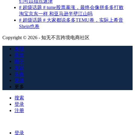
们可以指点迷津
# 超级话题 # tume股票暴涨，最终会像拼多多打败
淘宝京东一样 和亚马逊半壁江山吗
# 超级话题 # 大家都说多多TEMU卷，实际上希音
Shein也卷
Copyright © 2026 - 知无不言跨境电商社区
发现
悬赏
圈子
发起
头条
资源
更多
搜索
登录
注册
登录