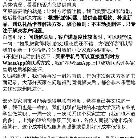
具体情况，看看能否为您提供帮助。”
客服需要做的就是：让对方尽情吐槽，我们负责记录和道歉。
然后提供解决方案：
根据他的问题，提供全额退款、补发新
品、赠送礼品卡等解决方案。核心原则：不主动提删评，只专
注于解决客户问题。
自然引导：
问题解决后，客户满意度比较高时，
可以顺势说
一句：“如果您觉得我们的处理态度还不错，方便的话可以帮
我们更新一下评价吗？这对我们小卖家真的很重要。”
6.不想打电话的情况下
，买家手机号可以直接查到对方
WhatsApp的联系方式
，我们在WhatsApp上也成功联系过买家
售后然后移除差评。
5.后续跟进， 我们会再发一封站内信，作为本次解决方案的书
面记录。大部分买家在问题得到圆满解决后，都会非常乐意地
去修改或删除差评。
部分卖家朋友可能会觉得电联有难度，觉得自己英文说的一
般，我们也是一样的。我们电联都是找的本地大学英语专业的
学生做兼职，一周一次，一次联系10个买家左右（我们也不敢
贪多），上海的话给到兼职工资300，各位友商视当地市场价
给就行。这个成本比找服务商强删或是刷好评成本低很多。