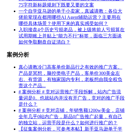
75字符新标题规则下既要又要的文案
一个自学亚马逊的单干小卖家，真诚请教：各位大
佬前辈现在都用哪些AI Agent辅助运营？主要用在
哪些具体场景？使用下来的真实感受如何？
入职接盘4个历史亏损老品，被上级将前人亏损算在
试用期账上并贴上“能力不行”标签，面临三方面谈
如何争取翻盘自证清白？
案例分析
真心请教冷门高客单价新品行之有效的推广方案。
产品是冥想，脑控类电子产品，客单价300美金左
右。有货源，有独家国内专利，老板想由我全权负
责这个产品...
# 案例分析 # 竞对运营推广手段拆解，站内广告流
量词是0。也就站内并没有开广告，竞对的推广手段
是什么？
# 案例分析 # 竞对店铺，年销售额1200w美金，店铺
全年几乎0站内广告，新品0广告推广起量，有自己
的独立站，运营手段是什么？如何进行推广的？
【征集案例分析，可参考本帖】新手亚马逊单干半