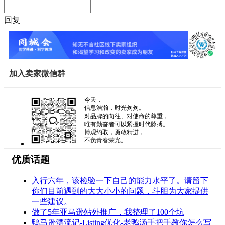
回复
加入卖家微信群
今天，
信息浩瀚，时光匆匆。
对品牌的向往、对使命的尊重，
唯有勤奋者可以紧握时代脉搏。
博观约取，勇敢精进，
不负青春荣光。
优质话题
入行六年，该检验一下自己的能力水平了。请留下
你们目前遇到的大大小小的问题，斗胆为大家提供
一些建议。
做了5年亚马逊站外推广，我整理了100个坑
鸭马逊漂流记-Listing优化-老鸭汤手把手教你怎么写