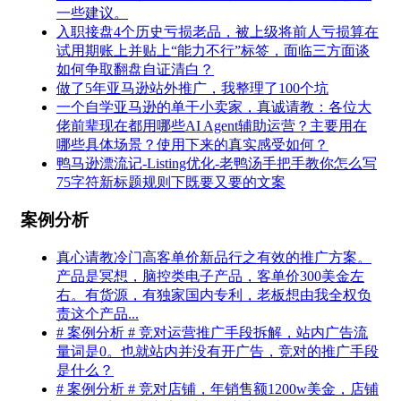
一些建议。
入职接盘4个历史亏损老品，被上级将前人亏损算在
试用期账上并贴上“能力不行”标签，面临三方面谈
如何争取翻盘自证清白？
做了5年亚马逊站外推广，我整理了100个坑
一个自学亚马逊的单干小卖家，真诚请教：各位大
佬前辈现在都用哪些AI Agent辅助运营？主要用在
哪些具体场景？使用下来的真实感受如何？
鸭马逊漂流记-Listing优化-老鸭汤手把手教你怎么写
75字符新标题规则下既要又要的文案
案例分析
真心请教冷门高客单价新品行之有效的推广方案。
产品是冥想，脑控类电子产品，客单价300美金左
右。有货源，有独家国内专利，老板想由我全权负
责这个产品...
# 案例分析 # 竞对运营推广手段拆解，站内广告流
量词是0。也就站内并没有开广告，竞对的推广手段
是什么？
# 案例分析 # 竞对店铺，年销售额1200w美金，店铺