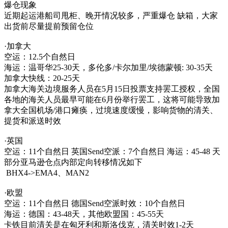
爆仓现象
近期起运港船司甩柜、晚开情况较多，严重爆仓 缺箱，大家
出货前尽量提前预留仓位
·加拿大
空运：12.5个自然日
海运：温哥华25-30天，多伦多/卡尔加里/埃德蒙顿: 30-35天
加拿大快线：20-25天
加拿大海关边境服务人员在5月15日投票支持罢工授权，全国
各地的海关人员最早可能在6月份举行罢工，这将可能导致加
拿大全国机场/港口瘫痪，过境速度缓慢，影响货物的清关、
提货和派送时效
·英国
空运：11个自然日 英国Send空派：7个自然日 海运：45-48 天
部分亚马逊仓点内部定向转移情况如下
BHX4->EMA4、MAN2
·欧盟
空运：11个自然日 德国Send空派时效：10个自然日
海运：德国：43-48天，其他欧盟国：45-55天
卡铁目前清关是在匈牙利和斯洛伐克，清关时效1-2天