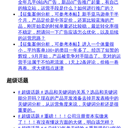
全年几乎0站内广告，新品0广告推广起量，有自己
的独立站，运营手段是什么？如何进行推广的？
【征集案例分析，可参考本帖】新手亚马逊单干半
个月，产品定价是中等定价，还算比较蓝海的产
品，刚开始卖的时候单量还比较稳，最近转化率很
不稳定，想请问一下广告应该怎么优化，以及后续
的运营思路？
【征集案例分析，可参考本帖】进入一个体量很
小，平均客单100+的类目一年多了。经历了短暂的
辉煌，9月开始，产品被竞争对手阻击了。竞对的运
营手法属于不怕死流派，1天上2条评论，价格一卷
再卷。求大佬指点迷津
超级话题
# 超级话题 # 选品和关键词的关系？选品和关键词
能分开吗？现在的产品开发准备去掉开发表格中的
关键词分析，从运营角度来说，关键词分析还是很
重要的...
# 超级话题 # 重磅！！！公司注册资本实缴来
了！！！有没有懂这方面的大佬，明白该怎样？