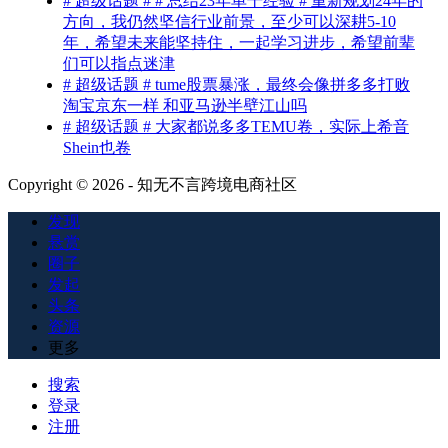
# 超级话题 # # 总结23年单干经验 # 重新规划24年的
方向，我仍然坚信行业前景，至少可以深耕5-10
年，希望未来能坚持住，一起学习进步，希望前辈
们可以指点迷津
# 超级话题 # tume股票暴涨，最终会像拼多多打败
淘宝京东一样 和亚马逊半壁江山吗
# 超级话题 # 大家都说多多TEMU卷，实际上希音
Shein也卷
Copyright © 2026 - 知无不言跨境电商社区
发现
悬赏
圈子
发起
头条
资源
更多
搜索
登录
注册