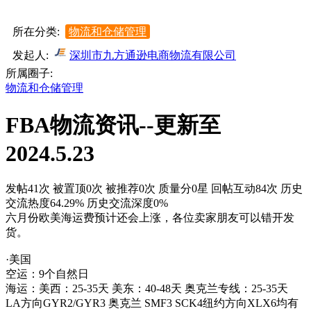
所在分类:
物流和仓储管理
发起人:
深圳市九方通逊电商物流有限公司
所属圈子:
物流和仓储管理
FBA物流资讯--更新至
2024.5.23
发帖41次
被置顶0次
被推荐0次
质量分0星
回帖互动84次
历史
交流热度64.29%
历史交流深度0%
六月份欧美海运费预计还会上涨，各位卖家朋友可以错开发
货。
·美国
空运：9个自然日
海运：美西：25-35天 美东：40-48天 奥克兰专线：25-35天
LA方向GYR2/GYR3 奥克兰 SMF3 SCK4纽约方向XLX6均有