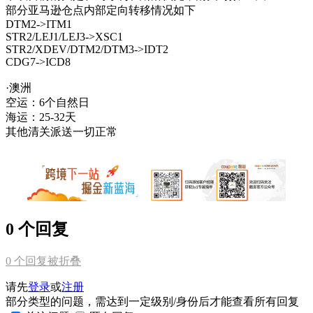
部分亚马逊仓点内部定向转移情况如下
DTM2->ITM1
STR2/LEJ1/LEJ3->XSC1
STR2/XDEV/DTM2/DTM3->IDT2
CDG7->ICD8
·澳洲
空运：6个自然日
海运：25-32天
其他清关派送一切正常
0 个回复
0
个回复被折叠
请先
登录
或
注册
部分类型的问题，需达到一定级别/身份后才能查看所有回复