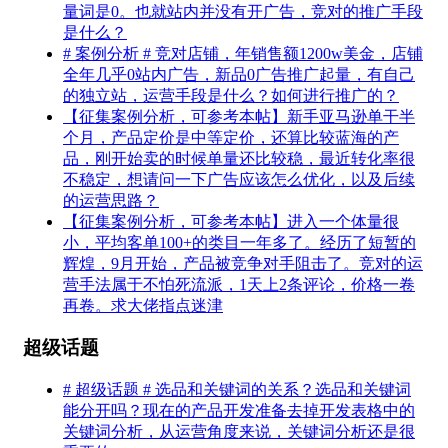
量词是0。也就站内并没有开广告，竞对的推广手段
是什么？
# 案例分析 # 竞对店铺，年销售额1200w美金，店铺
全年几乎0站内广告，新品0广告推广起量，有自己
的独立站，运营手段是什么？如何进行推广的？
【征集案例分析，可参考本帖】新手亚马逊单干半
个月，产品定价是中等定价，还算比较蓝海的产
品，刚开始卖的时候单量还比较稳，最近转化率很
不稳定，想请问一下广告应该怎么优化，以及后续
的运营思路？
【征集案例分析，可参考本帖】进入一个体量很
小，平均客单100+的类目一年多了。经历了短暂的
辉煌，9月开始，产品被竞争对手阻击了。竞对的运
营手法属于不怕死流派，1天上2条评论，价格一卷
再卷。求大佬指点迷津
超级话题
# 超级话题 # 选品和关键词的关系？选品和关键词
能分开吗？现在的产品开发准备去掉开发表格中的
关键词分析，从运营角度来说，关键词分析还是很