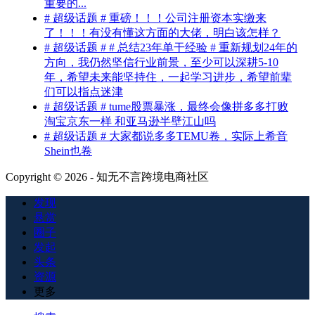
重要的...
# 超级话题 # 重磅！！！公司注册资本实缴来
了！！！有没有懂这方面的大佬，明白该怎样？
# 超级话题 # # 总结23年单干经验 # 重新规划24年的
方向，我仍然坚信行业前景，至少可以深耕5-10
年，希望未来能坚持住，一起学习进步，希望前辈
们可以指点迷津
# 超级话题 # tume股票暴涨，最终会像拼多多打败
淘宝京东一样 和亚马逊半壁江山吗
# 超级话题 # 大家都说多多TEMU卷，实际上希音
Shein也卷
Copyright © 2026 - 知无不言跨境电商社区
发现
悬赏
圈子
发起
头条
资源
更多