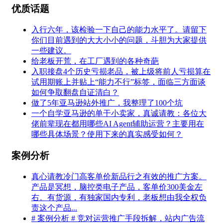
优质话题
入行六年，该检验一下自己的能力水平了。请留下
你们目前遇到的大大小小的问题，斗胆为大家提供
一些建议。
给老板开荒，在工厂遇到的各种奇葩
入职接盘4个历史亏损老品，被上级将前人亏损算在
试用期账上并贴上“能力不行”标签，面临三方面谈
如何争取翻盘自证清白？
做了5年亚马逊站外推广，我整理了100个坑
一个自学亚马逊的单干小卖家，真诚请教：各位大
佬前辈现在都用哪些AI Agent辅助运营？主要用在
哪些具体场景？使用下来的真实感受如何？
案例分析
真心请教冷门高客单价新品行之有效的推广方案。
产品是冥想，脑控类电子产品，客单价300美金左
右。有货源，有独家国内专利，老板想由我全权负
责这个产品...
# 案例分析 # 竞对运营推广手段拆解，站内广告流