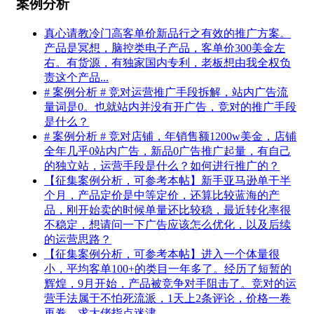
案例分析
真心请教冷门高客单价新品行之有效的推广方案。
产品是冥想，脑控类电子产品，客单价300美金左
右。有货源，有独家国内专利，老板想由我全权负
责这个产品...
# 案例分析 # 竞对运营推广手段拆解，站内广告流
量词是0。也就站内并没有开广告，竞对的推广手段
是什么？
# 案例分析 # 竞对店铺，年销售额1200w美金，店铺
全年几乎0站内广告，新品0广告推广起量，有自己
的独立站，运营手段是什么？如何进行推广的？
【征集案例分析，可参考本帖】新手亚马逊单干半
个月，产品定价是中等定价，还算比较蓝海的产
品，刚开始卖的时候单量还比较稳，最近转化率很
不稳定，想请问一下广告应该怎么优化，以及后续
的运营思路？
【征集案例分析，可参考本帖】进入一个体量很
小，平均客单100+的类目一年多了。经历了短暂的
辉煌，9月开始，产品被竞争对手阻击了。竞对的运
营手法属于不怕死流派，1天上2条评论，价格一卷
再卷。求大佬指点迷津