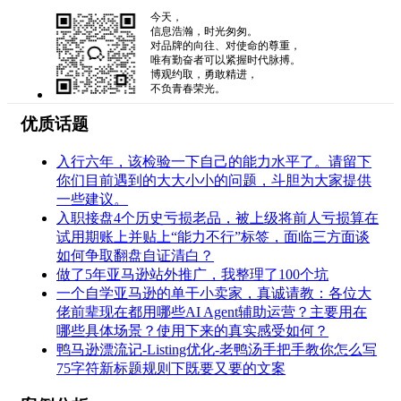
今天，
信息浩瀚，时光匆匆。
对品牌的向往、对使命的尊重，
唯有勤奋者可以紧握时代脉搏。
博观约取，勇敢精进，
不负青春荣光。
优质话题
入行六年，该检验一下自己的能力水平了。请留下
你们目前遇到的大大小小的问题，斗胆为大家提供
一些建议。
入职接盘4个历史亏损老品，被上级将前人亏损算在
试用期账上并贴上“能力不行”标签，面临三方面谈
如何争取翻盘自证清白？
做了5年亚马逊站外推广，我整理了100个坑
一个自学亚马逊的单干小卖家，真诚请教：各位大
佬前辈现在都用哪些AI Agent辅助运营？主要用在
哪些具体场景？使用下来的真实感受如何？
鸭马逊漂流记-Listing优化-老鸭汤手把手教你怎么写
75字符新标题规则下既要又要的文案