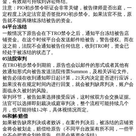
金，有效期可持续到诉讼终结。
注意：PIO初步禁令听证会非常关键，被告律师是否出庭，一
定程度上决定法官是否签批PIO初步禁令。如果法官不批，原
告就不能再继续冻结被告的资金。
04平台冻结
一般情况下原告会在下TRO禁令之后，通知平台冻结被告店
铺资金。在这个时候平台会发送邮件给被告，警告侵权。而在
这之前，法院不会通知被告任何信息，收到TRO时，资金已
经处于被冻结的状态了。
05法院审判
在TRO初步禁令到期前，原告也会以邮件的形式或者其他有
效通知形式向被告发送法院传票Summon，及相关诉讼文件。
被告必须在收到通知即日起计算，21天内决定是否进行应诉，
如果没有在规定时间内进行回复，就会被判缺席判决，账户会
面临永久被封的风险。
审判环节，被告如果选择接受应诉，这时候双方会交换证据。
法官可以选择即刻裁决或庭审判决，整个流程可能持续几个
月，也可能持续1-2年，具体视情况而定。
06和解/赔偿
如果被告缺席判决或者败诉，在案件判决后，被冻结的店铺资
金将会被划走，赔偿给原告（不同平台政策有所不同，一些平
台不会把资金划给原告，但是会将资金冻结）。