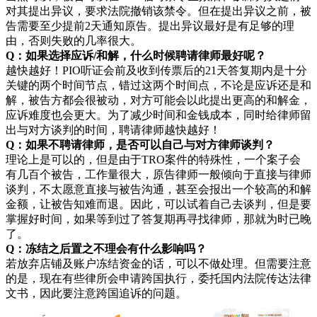
对其提出异议，要求法院撤销该禁令。但在提出异议之前，被
告需要至少提前2天通知原告。提出异议最好是有足够的理
由，否则失败的几率很大。
Q：如果选择应诉/和解，什么时候聘请律师最好呢？
越快越好！PIO听证会前及收到传票后的21天答复期内是十分
关键的两个时间节点，错过这两个时间点，不论是应诉还是和
解，被告方都会很被动，对方可能会以此提出更高的和解金，
应诉难度也会更大。为了减少时间和金钱成本，同时给律师留
出与对方谈判的时间，聘请律师越快越好！
Q：如果不聘请律师，是否可以自己与对方律师谈判？
理论上是可以的，但是由于TRO案件的特殊性，一个案子会
有几百个被告，工作量很大，原告律师一般倾向于直接与律师
谈判，不太愿意直接与被告沟通，甚至会报出一个较高的和解
金额，让被告知难而退。因此，可以试着自己去谈判，但是要
掌握好时间，如果等到过了答复期再寻找律师，那就为时已晚
了。
Q：冻结之后置之不理会有什么影响吗？
若放弃店铺及账户冻结资金的话，可以不做处理。但需要注意
的是，现在有些律所会申请跨国执行，委托国内法院传达法律
文书，因此要注意跨国追诉的问题。