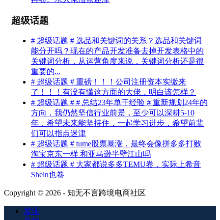
超级话题
# 超级话题 # 选品和关键词的关系？选品和关键词
能分开吗？现在的产品开发准备去掉开发表格中的
关键词分析，从运营角度来说，关键词分析还是很
重要的...
# 超级话题 # 重磅！！！公司注册资本实缴来
了！！！有没有懂这方面的大佬，明白该怎样？
# 超级话题 # # 总结23年单干经验 # 重新规划24年的
方向，我仍然坚信行业前景，至少可以深耕5-10
年，希望未来能坚持住，一起学习进步，希望前辈
们可以指点迷津
# 超级话题 # tume股票暴涨，最终会像拼多多打败
淘宝京东一样 和亚马逊半壁江山吗
# 超级话题 # 大家都说多多TEMU卷，实际上希音
Shein也卷
Copyright © 2026 - 知无不言跨境电商社区
发现