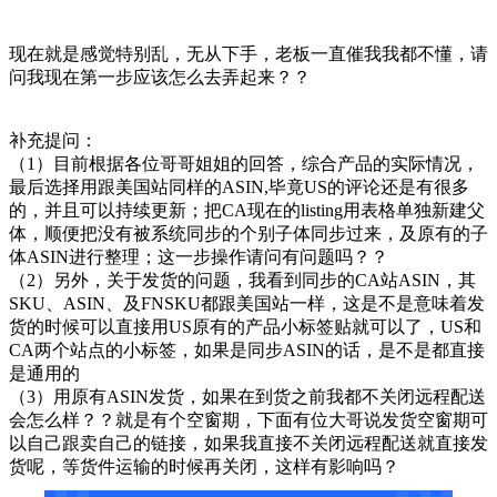
现在就是感觉特别乱，无从下手，老板一直催我我都不懂，请
问我现在第一步应该怎么去弄起来？？
补充提问：
（1）目前根据各位哥哥姐姐的回答，综合产品的实际情况，
最后选择用跟美国站同样的ASIN,毕竟US的评论还是有很多
的，并且可以持续更新；把CA现在的listing用表格单独新建父
体，顺便把没有被系统同步的个别子体同步过来，及原有的子
体ASIN进行整理；这一步操作请问有问题吗？？
（2）另外，关于发货的问题，我看到同步的CA站ASIN，其
SKU、ASIN、及FNSKU都跟美国站一样，这是不是意味着发
货的时候可以直接用US原有的产品小标签贴就可以了，US和
CA两个站点的小标签，如果是同步ASIN的话，是不是都直接
是通用的
（3）用原有ASIN发货，如果在到货之前我都不关闭远程配送
会怎么样？？就是有个空窗期，下面有位大哥说发货空窗期可
以自己跟卖自己的链接，如果我直接不关闭远程配送就直接发
货呢，等货件运输的时候再关闭，这样有影响吗？