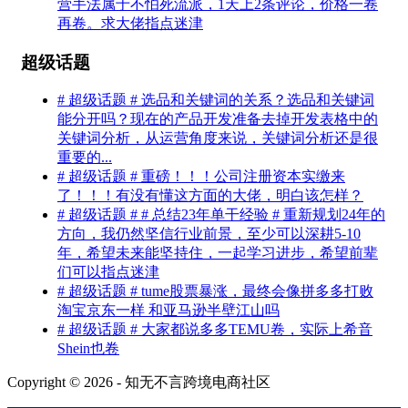
营手法属于不怕死流派，1天上2条评论，价格一卷
再卷。求大佬指点迷津
超级话题
# 超级话题 # 选品和关键词的关系？选品和关键词
能分开吗？现在的产品开发准备去掉开发表格中的
关键词分析，从运营角度来说，关键词分析还是很
重要的...
# 超级话题 # 重磅！！！公司注册资本实缴来
了！！！有没有懂这方面的大佬，明白该怎样？
# 超级话题 # # 总结23年单干经验 # 重新规划24年的
方向，我仍然坚信行业前景，至少可以深耕5-10
年，希望未来能坚持住，一起学习进步，希望前辈
们可以指点迷津
# 超级话题 # tume股票暴涨，最终会像拼多多打败
淘宝京东一样 和亚马逊半壁江山吗
# 超级话题 # 大家都说多多TEMU卷，实际上希音
Shein也卷
Copyright © 2026 - 知无不言跨境电商社区