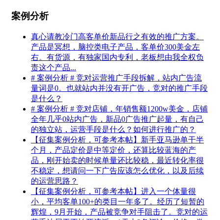
案例分析
真心请教冷门高客单价新品行之有效的推广方案。
产品是冥想，脑控类电子产品，客单价300美金左
右。有货源，有独家国内专利，老板想由我全权负
责这个产品...
# 案例分析 # 竞对运营推广手段拆解，站内广告流
量词是0。也就站内并没有开广告，竞对的推广手段
是什么？
# 案例分析 # 竞对店铺，年销售额1200w美金，店铺
全年几乎0站内广告，新品0广告推广起量，有自己
的独立站，运营手段是什么？如何进行推广的？
【征集案例分析，可参考本帖】新手亚马逊单干半
个月，产品定价是中等定价，还算比较蓝海的产
品，刚开始卖的时候单量还比较稳，最近转化率很
不稳定，想请问一下广告应该怎么优化，以及后续
的运营思路？
【征集案例分析，可参考本帖】进入一个体量很
小，平均客单100+的类目一年多了。经历了短暂的
辉煌，9月开始，产品被竞争对手阻击了。竞对的运