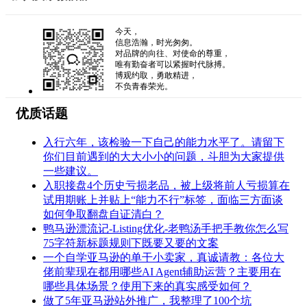
今天，
信息浩瀚，时光匆匆。
对品牌的向往、对使命的尊重，
唯有勤奋者可以紧握时代脉搏。
博观约取，勇敢精进，
不负青春荣光。
优质话题
入行六年，该检验一下自己的能力水平了。请留下
你们目前遇到的大大小小的问题，斗胆为大家提供
一些建议。
入职接盘4个历史亏损老品，被上级将前人亏损算在
试用期账上并贴上“能力不行”标签，面临三方面谈
如何争取翻盘自证清白？
鸭马逊漂流记-Listing优化-老鸭汤手把手教你怎么写
75字符新标题规则下既要又要的文案
一个自学亚马逊的单干小卖家，真诚请教：各位大
佬前辈现在都用哪些AI Agent辅助运营？主要用在
哪些具体场景？使用下来的真实感受如何？
做了5年亚马逊站外推广，我整理了100个坑