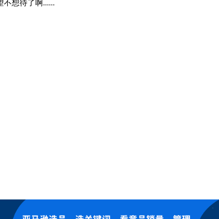
了啊......