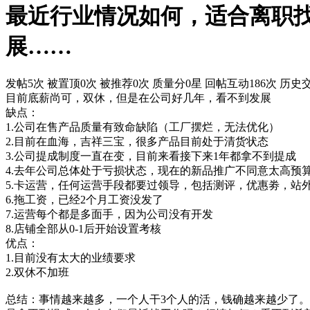
最近行业情况如何，适合离职
展……
发帖5次
被置顶0次
被推荐0次
质量分0星
回帖互动186次
历史交
目前底薪尚可，双休，但是在公司好几年，看不到发展
缺点：
1.公司在售产品质量有致命缺陷（工厂摆烂，无法优化）
2.目前在血海，吉祥三宝，很多产品目前处于清货状态
3.公司提成制度一直在变，目前来看接下来1年都拿不到提成
4.去年公司总体处于亏损状态，现在的新品推广不同意太高预算，广
5.卡运营，任何运营手段都要过领导，包括测评，优惠劵，站
6.拖工资，已经2个月工资没发了
7.运营每个都是多面手，因为公司没有开发
8.店铺全部从0-1后开始设置考核
优点：
1.目前没有太大的业绩要求
2.双休不加班
总结：事情越来越多，一个人干3个人的活，钱确越来越少了