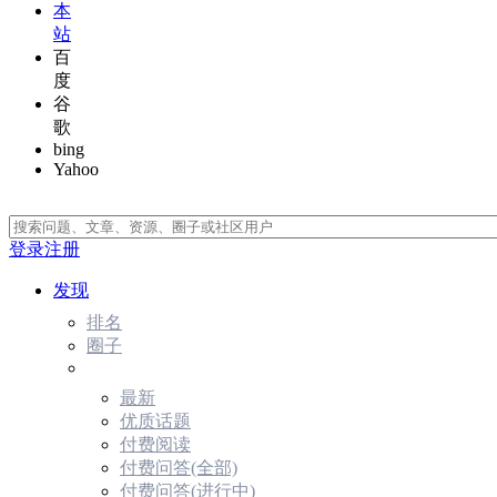
本
站
百
度
谷
歌
bing
Yahoo
登录
注册
发现
排名
圈子
最新
优质话题
付费阅读
付费问答(全部)
付费问答(进行中)