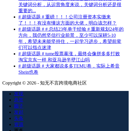
关键词分析，从运营角度来说，关键词分析还是很
重要的...
# 超级话题 # 重磅！！！公司注册资本实缴来
了！！！有没有懂这方面的大佬，明白该怎样？
# 超级话题 # # 总结23年单干经验 # 重新规划24年的
方向，我仍然坚信行业前景，至少可以深耕5-10
年，希望未来能坚持住，一起学习进步，希望前辈
们可以指点迷津
# 超级话题 # tume股票暴涨，最终会像拼多多打败
淘宝京东一样 和亚马逊半壁江山吗
# 超级话题 # 大家都说多多TEMU卷，实际上希音
Shein也卷
Copyright © 2026 - 知无不言跨境电商社区
发现
悬赏
圈子
发起
头条
资源
更多