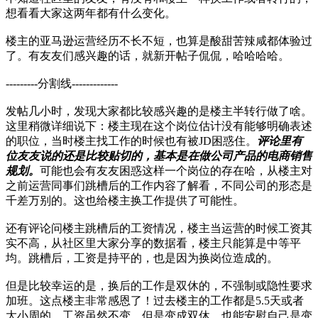
想看看大家这两年都有什么变化。
楼主的亚马逊运营经历不长不短，也算是酸甜苦辣咸都体验过
了。有友友们感兴趣的话，就新开帖子侃侃，哈哈哈哈。
---------分割线-------------
发帖几小时，发现大家都比较感兴趣的是楼主半转行做了啥。
这里稍微详细说下：楼主现在这个岗位估计没有能够明确表述
的职位，当时楼主找工作的时候也有被JD困惑住。
评论里有
位友友说的还是比较贴切的，基本是在做公司产品的电商销售
规划。
可能也会有友友困惑这样一个岗位的存在哈，从楼主对
之前运营同事们跳槽后的工作内容了解看，不同公司的形态是
千差万别的。这也给楼主换工作提供了可能性。
还有评论问楼主跳槽后的工资情况，楼主当运营的时候工资其
实不高，从社区里大家分享的数据看，楼主只能算是中等平
均。跳槽后，工资是持平的，也是因为换岗位造成的。
但是比较幸运的是，换后的工作是双休的，不强制或隐性要求
加班。这点楼主非常感恩了！过去楼主的工作都是5.5天或者
大小周的，工资虽然不变，但是变成双休，也能安慰自己是变