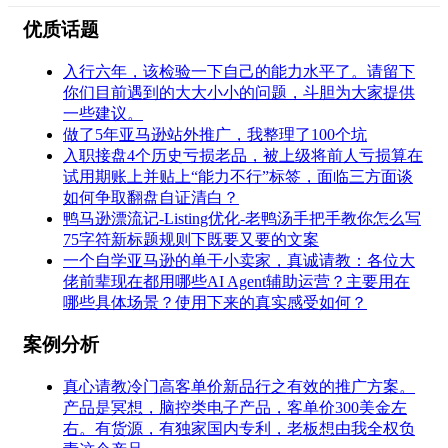
优质话题
入行六年，该检验一下自己的能力水平了。请留下
你们目前遇到的大大小小的问题，斗胆为大家提供
一些建议。
做了5年亚马逊站外推广，我整理了100个坑
入职接盘4个历史亏损老品，被上级将前人亏损算在
试用期账上并贴上“能力不行”标签，面临三方面谈
如何争取翻盘自证清白？
鸭马逊漂流记-Listing优化-老鸭汤手把手教你怎么写
75字符新标题规则下既要又要的文案
一个自学亚马逊的单干小卖家，真诚请教：各位大
佬前辈现在都用哪些AI Agent辅助运营？主要用在
哪些具体场景？使用下来的真实感受如何？
案例分析
真心请教冷门高客单价新品行之有效的推广方案。
产品是冥想，脑控类电子产品，客单价300美金左
右。有货源，有独家国内专利，老板想由我全权负