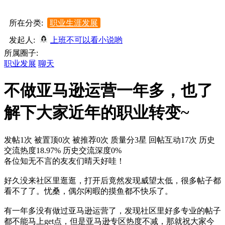
所在分类:
职业生涯发展
发起人:
上班不可以看小说哟
所属圈子:
职业发展
聊天
不做亚马逊运营一年多，也了
解下大家近年的职业转变~
发帖1次
被置顶0次
被推荐0次
质量分3星
回帖互动17次
历史
交流热度18.97%
历史交流深度0%
各位知无不言的友友们晴天好哇！
好久没来社区里逛逛，打开后竟然发现威望太低，很多帖子都
看不了了。忧桑，偶尔闲暇的摸鱼都不快乐了。
有一年多没有做过亚马逊运营了，发现社区里好多专业的帖子
都不能马上get点，但是亚马逊专区热度不减，那就祝大家今