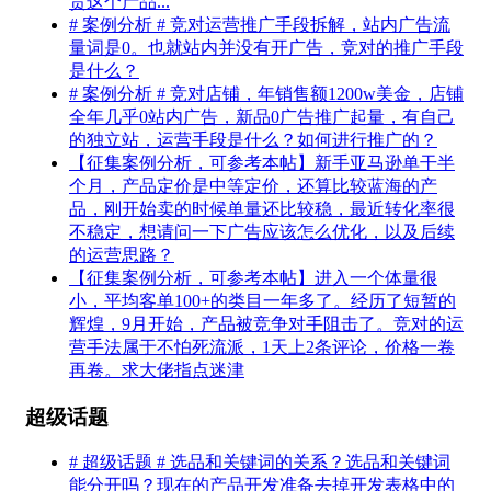
责这个产品...
# 案例分析 # 竞对运营推广手段拆解，站内广告流
量词是0。也就站内并没有开广告，竞对的推广手段
是什么？
# 案例分析 # 竞对店铺，年销售额1200w美金，店铺
全年几乎0站内广告，新品0广告推广起量，有自己
的独立站，运营手段是什么？如何进行推广的？
【征集案例分析，可参考本帖】新手亚马逊单干半
个月，产品定价是中等定价，还算比较蓝海的产
品，刚开始卖的时候单量还比较稳，最近转化率很
不稳定，想请问一下广告应该怎么优化，以及后续
的运营思路？
【征集案例分析，可参考本帖】进入一个体量很
小，平均客单100+的类目一年多了。经历了短暂的
辉煌，9月开始，产品被竞争对手阻击了。竞对的运
营手法属于不怕死流派，1天上2条评论，价格一卷
再卷。求大佬指点迷津
超级话题
# 超级话题 # 选品和关键词的关系？选品和关键词
能分开吗？现在的产品开发准备去掉开发表格中的