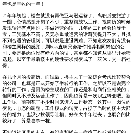
年也是丰收的一年！
21年年初起，楼主就没有再做亚马逊运营了。离职后去旅游了
一圈，心情感觉开阔了不少，重整旗鼓找工作。投简历的时候
发现转行有点困难，不做运营的话，几年的工作经验约等于
零，工资基本不高，又无奈重做运营的话薪资提升不大，且找
不到合适的管理岗，可以说是进退两难。不知道友友们有没有
和楼主同样的感觉，刷boss直聘只会给你推荐相同岗位的公
司，要是换岗位没有啥方向的话，甚至都不知道从哪里开始筛
选起。以至于最后楼主的硬性要求就变成了：双休，交一档社
保。
在几个月的投简历、面试后，楼主去了一家综合考虑比较契合
的公司，也算是正式开始了半转行的工作。之所以不是说完全
转行的工作，是因为楼主现在的工作还是和电商行业相关的，
但同时又不涉及运营工作了，因此也算是一次职业转变吧。新
工作呢，前期花了不少时间来进入工作状态，这其中，岗位的
变化，心态的调整，工作模式的转变，占据了当时的楼主大部
分的精力，也没少挨领导吐槽。好在大半年过去，也磨合的比
较好了，算是喜事一桩。
不知道社区里的友友，有没有和楼主一样换工作或者转行的，