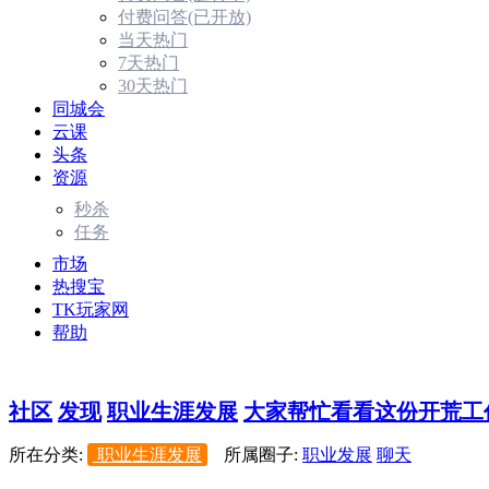
付费问答(已开放)
当天热门
7天热门
30天热门
同城会
云课
头条
资源
秒杀
任务
市场
热搜宝
TK玩家网
帮助
社区
发现
职业生涯发展
大家帮忙看看这份开荒工作
所在分类:
职业生涯发展
所属圈子:
职业发展
聊天