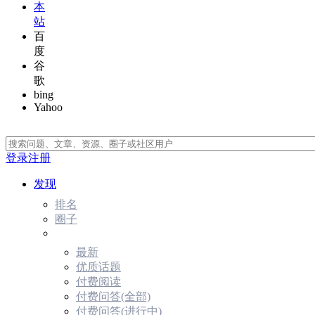
本
站
百
度
谷
歌
bing
Yahoo
登录
注册
发现
排名
圈子
最新
优质话题
付费阅读
付费问答(全部)
付费问答(进行中)