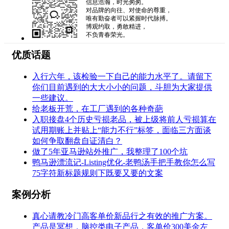
信息浩瀚，时光匆匆。
对品牌的向往、对使命的尊重，
唯有勤奋者可以紧握时代脉搏。
博观约取，勇敢精进，
不负青春荣光。
优质话题
入行六年，该检验一下自己的能力水平了。请留下
你们目前遇到的大大小小的问题，斗胆为大家提供
一些建议。
给老板开荒，在工厂遇到的各种奇葩
入职接盘4个历史亏损老品，被上级将前人亏损算在
试用期账上并贴上“能力不行”标签，面临三方面谈
如何争取翻盘自证清白？
做了5年亚马逊站外推广，我整理了100个坑
鸭马逊漂流记-Listing优化-老鸭汤手把手教你怎么写
75字符新标题规则下既要又要的文案
案例分析
真心请教冷门高客单价新品行之有效的推广方案。
产品是冥想，脑控类电子产品，客单价300美金左