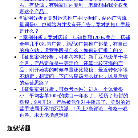
右。有货源，有独家国内专利，老板想由我全权负
责这个产品...
# 案例分析 # 竞对运营推广手段拆解，站内广告流
量词是0。也就站内并没有开广告，竞对的推广手段
是什么？
# 案例分析 # 竞对店铺，年销售额1200w美金，店铺
全年几乎0站内广告，新品0广告推广起量，有自己
的独立站，运营手段是什么？如何进行推广的？
【征集案例分析，可参考本帖】新手亚马逊单干半
个月，产品定价是中等定价，还算比较蓝海的产
品，刚开始卖的时候单量还比较稳，最近转化率很
不稳定，想请问一下广告应该怎么优化，以及后续
的运营思路？
【征集案例分析，可参考本帖】进入一个体量很
小，平均客单100+的类目一年多了。经历了短暂的
辉煌，9月开始，产品被竞争对手阻击了。竞对的运
营手法属于不怕死流派，1天上2条评论，价格一卷
再卷。求大佬指点迷津
超级话题