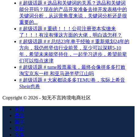
# 超级话题 # 选品和关键词的关系？选品和关键词
能分开吗？现在的产品开发准备去掉开发表格中的
关键词分析，从运营角度来说，关键词分析还是很
重要的...
# 超级话题 # 重磅！！！公司注册资本实缴来
了！！！有没有懂这方面的大佬，明白该怎样？
# 超级话题 # # 总结23年单干经验 # 重新规划24年的
方向，我仍然坚信行业前景，至少可以深耕5-10
年，希望未来能坚持住，一起学习进步，希望前辈
们可以指点迷津
# 超级话题 # tume股票暴涨，最终会像拼多多打败
淘宝京东一样 和亚马逊半壁江山吗
# 超级话题 # 大家都说多多TEMU卷，实际上希音
Shein也卷
Copyright © 2026 - 知无不言跨境电商社区
发现
悬赏
圈子
发起
头条