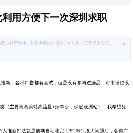
化利用方便下一次深圳求职
职业转型路径，并咨询站内外投放、AI能力与工具提效方法。
×
的站内打法与两款差异化操作方案，目标是把这段推新经历变成可对
货，也担心质量不稳导致Vine差评，核心是要在节奏、评价、广告
欧站流量下滑、内卷与价格战加剧背景下提高推新确定性。
品与精铺的方向，并给出理由以支撑选品与求职定位。
普通推新，各种广告都有尝试，但是没有参与过选品，对市场也没
多来自接老品且公司合规由老板承担，担心被认为能力不可迁移从而
趋势下必须掌握的技能，以及卖家精灵与SIF的高效率用法，当前
类（主要羡慕美站高流量+杂事少，保底欧洲站），我希望凭
推新打法就是前期自动测完 LISTING 没大问题后，各类广