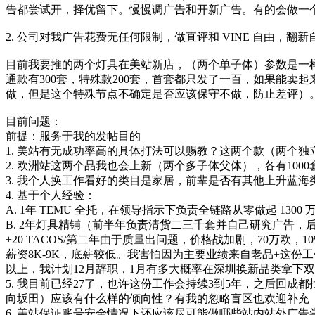
告都尝试开，择优留下。慢慢调广告和开新广告。有的会做一
2. 公司对我广告花费无任何限制，做直评和 VINE 自由
目前我要推的两个灯具在美站新店，（两个单子体）参数是一样
通款有300套，特殊款200套，首套都只发了一百，如果能卖
做，但是这个特殊节点不确定是否应该保守不做，防止差评）
目前问题：
前提：服务于我的发帖目的
1. 美站有无成功率高的具体打法可以赐教？这两个款（两个独
2. 欧洲站这两个品我也会上新（两个多子体父体），各有100
3. 我个人换工作看好的类目是家居，前辈是否有其他上升蓝海
4. 基于个人经验：
A. 1年 TEMU 全托，在领导指示下负责全链路从零做起 1300 
B. 2年灯具精铺（前半年负责清货二三千套并自己研究广告，
+20 TACOS/第二年由于质量出问题，价格战加剧，70万欧
薪资8K-9K，底薪较低。我害怕因为主要业绩来自老品+这份
以上，我计划12月辞职，1月有多大概率在深圳换新品类拿下
5. 我目前已经27了，也许这份工作会持续3到5年，之后回
向坂田）应该有什么样的倾向性？有我的忽略盲区也欢迎补充
6. 美站保证账号安全情况下还应该尽可能做哪些站内站外广告