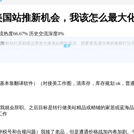
美国站推新机会，我该怎么最大
热度66.67%
历史交流深度0%
查阅
欧站灯具初级运营首次推美站两款新品，想要更高成功率的推新打法与
展开
站新店推两个独立SKU，参数相同但一款带附加功能，想要成功率更高
、特殊款约200套，首批各发100；补货周期2-3个月。担心推起来后断
体父体形式上新，两条产品线各1000套，想要两种可执行打法，用于在
开3C、服装、灯具等红海，希望前辈推荐更具上升空间或更适合美站精
，基本靠翻译软件）（对接美工作图，清库存，库存规划 ok，
）
历包含Temu全托从0到1300万业绩与欧站灯具精铺两年，但欧站业绩
底。
在账号安全前提下想扩展站内外广告尝试以丰富简历；同时询问运营AI化
完我就会辞职。之后目标是转行做美站精品或精铺的家居或蓝海品
工作
种税号和合规问题）我接了老品，但是遭遇价格战加内卷加剧。个人