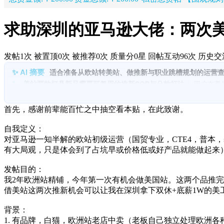
​求助深圳的亚马逊大佬：两次
发帖1次
被置顶0次
被推荐0次
质量分0星
回帖互动96次
历史交流
适合准备从欧站转美站、做推新与职业跳槽规划的运营
1.
美站两款灯具新品需要可复用的推新SOP与分款打法：
用户在美
外证明的结果与方法论。
2.
库存与交期约束下的节奏选择与风控决策：
当前普通款约300套
首先，感谢前辈能百忙之中抽空看本贴，在此致谢。
强度之间做取舍并确保账号安全。
3.
欧站同步上新但结构不同希望获得两套打法备选：
欧站将以多子
自我定义：
4.
类目迁移与上升机会判断希望更有依据：
个人倾向家居并主动避
对亚马逊一知半解的欧站初级运营（国贸专业，CTE4，普本
有大局观，只是体会到了占坑早或价格低或好产品就能做起来
5.
求职议价与岗位匹配的焦虑点集中在可证明能力与底薪目标：
履
压价；目标是在深圳拿下双休、底薪1W的美站岗位，欧站可作为保
发帖目的：
6.
希望补齐方法论型能力包括全域投放经历、AI技能与工具提效：
我2年欧洲站精铺，今年第一次有机会做美国站。这两个品推
仅用于榜单、质量分、竞对词、子体流量与历史价格等基础分析。
借美站这两次推新机会可以让我在深圳拿下双休+底薪1W的美
背景：
1. 有品牌，白猫，欧洲站老店中卖（老板自己独立处理欧洲各