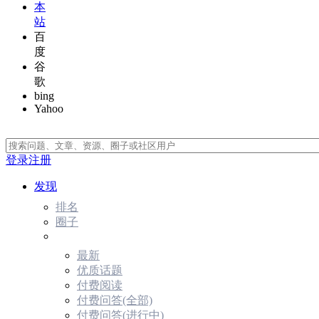
本
站
百
度
谷
歌
bing
Yahoo
登录
注册
发现
排名
圈子
最新
优质话题
付费阅读
付费问答(全部)
付费问答(进行中)