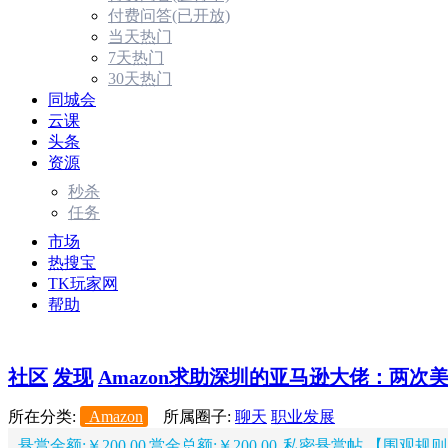
付费问答(已开放)
当天热门
7天热门
30天热门
同城会
云课
头条
资源
秒杀
任务
市场
热搜宝
TK玩家网
帮助
社区
发现
Amazon
​求助深圳的亚马逊大佬：两次美国
所在分类:
Amazon
所属圈子:
聊天
职业发展
悬赏金额:￥200.00
赏金总额:￥200.00
私密悬赏帖 【围观规则