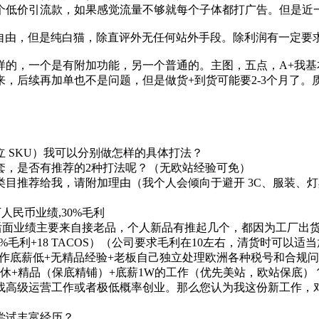
个低价引流款，如果感觉流量不够就每个子体都打广告。但是近
，翻新自由，但是纯白猫，除直评外无任何站外手段。除利润有一定
的，一个是有附加功能，另一个普通的。主图，五点，A+我基
起来，后续再加单也不是问题，但是做货+到货可能要2-3个月了。
。
立 SKU）我可以分别做怎样的具体打法？
0套，是否有推荐的2种打法呢？（无欧站经验可免）
类目推荐给我，请附加理由（我个人会倾向于避开 3C、服装、
万人民币业绩,30%毛利
后面业绩主要来自接老品，个人新品有推起几个，都因为工厂出货
，10%毛利+18 TACOS）（公司要求毛利在10左右，清货时
工作底薪低+无精品经验+老板自己独立处理欧洲各种税号和合规
双休+精品（保底精铺）+底薪1W的工作（优先美站，欧站保底）
成都找高级运营工作或者极低概率创业。那么您认为我这份新工作，
尝试丰富经历？