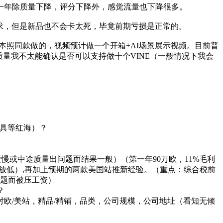
一年除质量下降，评分下降外，感觉流量也下降很多。
要求，但是新品也不会卡太死，毕竟前期亏损是正常的。
本照同款做的，视频预计做一个开箱+AI场景展示视频。目前普
质量我不太能确认是否可以支持做十个VINE（一般情况下我会
灯具等红海）？
慢或中途质量出问题而结果一般）（第一年90万欧，11%毛利
可以适当放低）,再加上预期的两款美国站推新经验。（重点：综合税前
问题而被压工资）
？
对欧/美站，精品/精铺，品类，公司规模，公司地址（看知无倾