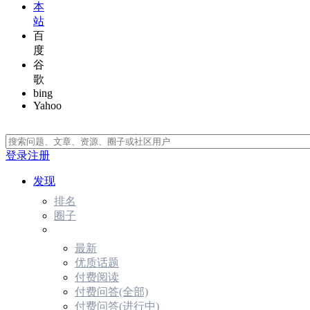
本
站
百
度
谷
歌
bing
Yahoo
登录
注册
发现
排名
圈子
最新
优质话题
付费阅读
付费问答(全部)
付费问答(进行中)