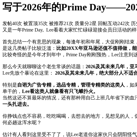
写于2026年的Prime Da
发帖40次
被置顶35次
被推荐21次
质量分2星
回帖互动242次
历
又是一年Prime Day, Lee看着大家忙忙碌碌迎接会员日活
首先总结一个有意思的现象，每逢年初和年尾，大促刚刚结束
是这几类帖子比较泛滥：
比如20XX年亚马逊还值不值得做，
比较奇怪的是今年才到年中，Prime Day刚刚预热，Lee
那么今天就聊聊这个老生常谈的话题：
2026及其未来几年，
Lee先放个暴论在这里：
2026及其未来几年，绝大部分人不
特别是
自诩为广告专精，选品专精，管理专精类的这类人
，如
单干的，
Lee看这类人就像看有只飞蛾扑火。
当然这还不算最坏的情况，还有那种用自己上班几年省下的血
一头扎进去。
你挣钱点也不容易，吃吃喝喝，去想去的地方，见想见的人，
何必趟这浑水呢？
估计有人看到这里受不了了，说Lee老道你这家伙只会阴阳怪