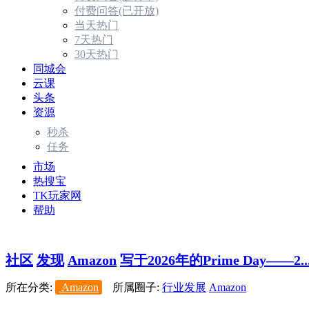
付费问答(已开放)
当天热门
7天热门
30天热门
同城会
云课
头条
资源
秒杀
任务
市场
热搜宝
TK玩家网
帮助
社区
发现
Amazon
写于2026年的Prime Day——2..
所在分类:
Amazon
所属圈子:
行业发展
Amazon