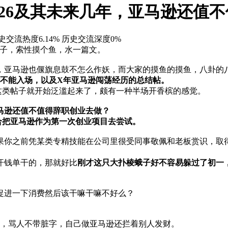
y——2026及其未来几年，亚马逊还
史交流热度6.14%
历史交流深度0%
动的样子，索性摸个鱼，水一篇文。
，亚马逊也偃旗息鼓不怎么作妖，而大家的摸鱼的摸鱼，八卦的
能不能入场，以及X年亚马逊闯荡经历的总结帖。
注意到这类帖子就开始泛滥起来了，颇有一种半场开香槟的感觉。
亚马逊还值不值得辞职创业去做？
适合把亚马逊作为第一次创业项目去尝试。
果你之前凭某类专精技能在公司里很受同事敬佩和老板赏识，取
汗钱单干的，那就好比
刚才这只大扑棱蛾子好不容易躲过了初一
促进一下消费然后该干嘛干嘛不好么？
气，骂人不带脏字，自己做亚马逊还拦着别人发财。