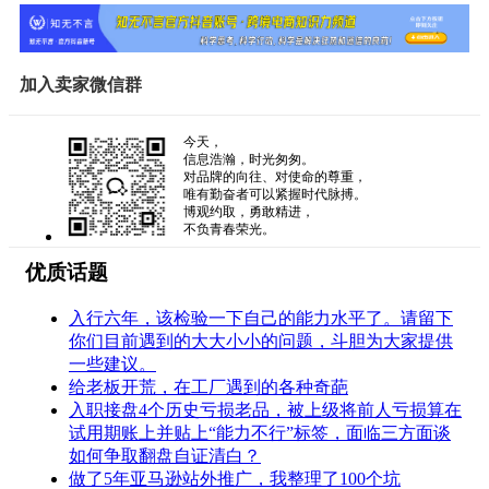
加入卖家微信群
今天，
信息浩瀚，时光匆匆。
对品牌的向往、对使命的尊重，
唯有勤奋者可以紧握时代脉搏。
博观约取，勇敢精进，
不负青春荣光。
优质话题
入行六年，该检验一下自己的能力水平了。请留下
你们目前遇到的大大小小的问题，斗胆为大家提供
一些建议。
给老板开荒，在工厂遇到的各种奇葩
入职接盘4个历史亏损老品，被上级将前人亏损算在
试用期账上并贴上“能力不行”标签，面临三方面谈
如何争取翻盘自证清白？
做了5年亚马逊站外推广，我整理了100个坑