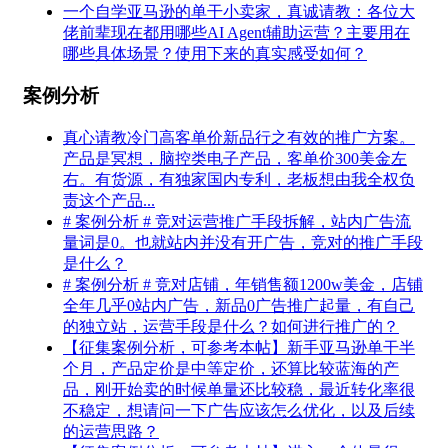
一个自学亚马逊的单干小卖家，真诚请教：各位大
佬前辈现在都用哪些AI Agent辅助运营？主要用在
哪些具体场景？使用下来的真实感受如何？
案例分析
真心请教冷门高客单价新品行之有效的推广方案。
产品是冥想，脑控类电子产品，客单价300美金左
右。有货源，有独家国内专利，老板想由我全权负
责这个产品...
# 案例分析 # 竞对运营推广手段拆解，站内广告流
量词是0。也就站内并没有开广告，竞对的推广手段
是什么？
# 案例分析 # 竞对店铺，年销售额1200w美金，店铺
全年几乎0站内广告，新品0广告推广起量，有自己
的独立站，运营手段是什么？如何进行推广的？
【征集案例分析，可参考本帖】新手亚马逊单干半
个月，产品定价是中等定价，还算比较蓝海的产
品，刚开始卖的时候单量还比较稳，最近转化率很
不稳定，想请问一下广告应该怎么优化，以及后续
的运营思路？