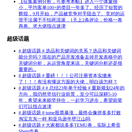
【征集案例分析，可参考本帖】进入一个体量很
小，平均客单100+的类目一年多了。经历了短暂的
辉煌，9月开始，产品被竞争对手阻击了。竞对的运
营手法属于不怕死流派，1天上2条评论，价格一卷
再卷。求大佬指点迷津
超级话题
# 超级话题 # 选品和关键词的关系？选品和关键词
能分开吗？现在的产品开发准备去掉开发表格中的
关键词分析，从运营角度来说，关键词分析还是很
重要的...
# 超级话题 # 重磅！！！公司注册资本实缴来
了！！！有没有懂这方面的大佬，明白该怎样？
# 超级话题 # # 总结23年单干经验 # 重新规划24年的
方向，我仍然坚信行业前景，至少可以深耕5-10
年，希望未来能坚持住，一起学习进步，希望前辈
们可以指点迷津
# 超级话题 # tume股票暴涨，最终会像拼多多打败
淘宝京东一样 和亚马逊半壁江山吗
# 超级话题 # 大家都说多多TEMU卷，实际上希音
Shein也卷