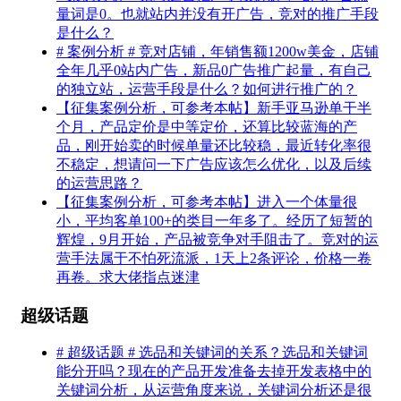
量词是0。也就站内并没有开广告，竞对的推广手段
是什么？
# 案例分析 # 竞对店铺，年销售额1200w美金，店铺
全年几乎0站内广告，新品0广告推广起量，有自己
的独立站，运营手段是什么？如何进行推广的？
【征集案例分析，可参考本帖】新手亚马逊单干半
个月，产品定价是中等定价，还算比较蓝海的产
品，刚开始卖的时候单量还比较稳，最近转化率很
不稳定，想请问一下广告应该怎么优化，以及后续
的运营思路？
【征集案例分析，可参考本帖】进入一个体量很
小，平均客单100+的类目一年多了。经历了短暂的
辉煌，9月开始，产品被竞争对手阻击了。竞对的运
营手法属于不怕死流派，1天上2条评论，价格一卷
再卷。求大佬指点迷津
超级话题
# 超级话题 # 选品和关键词的关系？选品和关键词
能分开吗？现在的产品开发准备去掉开发表格中的
关键词分析，从运营角度来说，关键词分析还是很