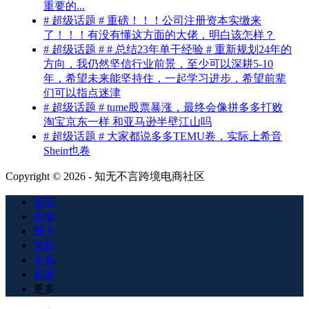
重要的...
# 超级话题 # 重磅！！！公司注册资本实缴来
了！！！有没有懂这方面的大佬，明白该怎样？
# 超级话题 # # 总结23年单干经验 # 重新规划24年的
方向，我仍然坚信行业前景，至少可以深耕5-10
年，希望未来能坚持住，一起学习进步，希望前辈
们可以指点迷津
# 超级话题 # tume股票暴涨，最终会像拼多多打败
淘宝京东一样 和亚马逊半壁江山吗
# 超级话题 # 大家都说多多TEMU卷，实际上希音
Shein也卷
Copyright © 2026 - 知无不言跨境电商社区
发现
悬赏
圈子
发起
头条
资源
更多