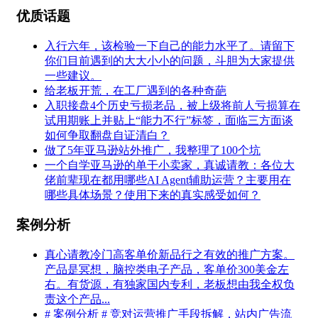
优质话题
入行六年，该检验一下自己的能力水平了。请留下
你们目前遇到的大大小小的问题，斗胆为大家提供
一些建议。
给老板开荒，在工厂遇到的各种奇葩
入职接盘4个历史亏损老品，被上级将前人亏损算在
试用期账上并贴上“能力不行”标签，面临三方面谈
如何争取翻盘自证清白？
做了5年亚马逊站外推广，我整理了100个坑
一个自学亚马逊的单干小卖家，真诚请教：各位大
佬前辈现在都用哪些AI Agent辅助运营？主要用在
哪些具体场景？使用下来的真实感受如何？
案例分析
真心请教冷门高客单价新品行之有效的推广方案。
产品是冥想，脑控类电子产品，客单价300美金左
右。有货源，有独家国内专利，老板想由我全权负
责这个产品...
# 案例分析 # 竞对运营推广手段拆解，站内广告流