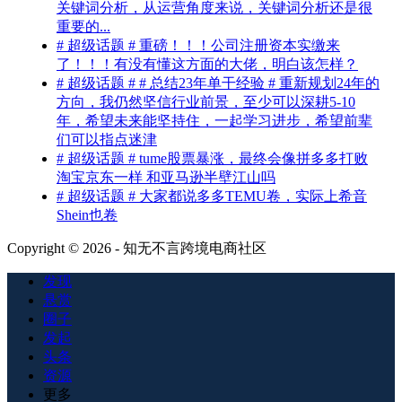
关键词分析，从运营角度来说，关键词分析还是很
重要的...
# 超级话题 # 重磅！！！公司注册资本实缴来
了！！！有没有懂这方面的大佬，明白该怎样？
# 超级话题 # # 总结23年单干经验 # 重新规划24年的
方向，我仍然坚信行业前景，至少可以深耕5-10
年，希望未来能坚持住，一起学习进步，希望前辈
们可以指点迷津
# 超级话题 # tume股票暴涨，最终会像拼多多打败
淘宝京东一样 和亚马逊半壁江山吗
# 超级话题 # 大家都说多多TEMU卷，实际上希音
Shein也卷
Copyright © 2026 - 知无不言跨境电商社区
发现
悬赏
圈子
发起
头条
资源
更多