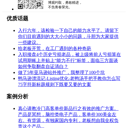
博观约取，勇敢精进，
不负青春荣光。
优质话题
入行六年，该检验一下自己的能力水平了。请留下
你们目前遇到的大大小小的问题，斗胆为大家提供
一些建议。
给老板开荒，在工厂遇到的各种奇葩
入职接盘4个历史亏损老品，被上级将前人亏损算在
试用期账上并贴上“能力不行”标签，面临三方面谈
如何争取翻盘自证清白？
做了5年亚马逊站外推广，我整理了100个坑
鸭马逊漂流记-Listing优化-老鸭汤手把手教你怎么写
75字符新标题规则下既要又要的文案
案例分析
真心请教冷门高客单价新品行之有效的推广方案。
产品是冥想，脑控类电子产品，客单价300美金左
右。有货源，有独家国内专利，老板想由我全权负
责这个产品...