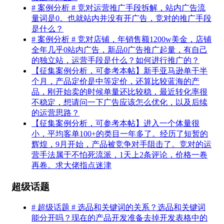
# 案例分析 # 竞对运营推广手段拆解，站内广告流
量词是0。也就站内并没有开广告，竞对的推广手段
是什么？
# 案例分析 # 竞对店铺，年销售额1200w美金，店铺
全年几乎0站内广告，新品0广告推广起量，有自己
的独立站，运营手段是什么？如何进行推广的？
【征集案例分析，可参考本帖】新手亚马逊单干半
个月，产品定价是中等定价，还算比较蓝海的产
品，刚开始卖的时候单量还比较稳，最近转化率很
不稳定，想请问一下广告应该怎么优化，以及后续
的运营思路？
【征集案例分析，可参考本帖】进入一个体量很
小，平均客单100+的类目一年多了。经历了短暂的
辉煌，9月开始，产品被竞争对手阻击了。竞对的运
营手法属于不怕死流派，1天上2条评论，价格一卷
再卷。求大佬指点迷津
超级话题
# 超级话题 # 选品和关键词的关系？选品和关键词
能分开吗？现在的产品开发准备去掉开发表格中的