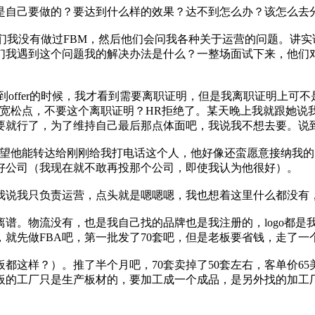
是自己要做的？要达到什么样的效果？达不到怎么办？该怎么去
们我没有做过FBM，然后他们会问我各种关于运营的问题。讲
们我遇到这个问题我的解决办法是什么？一整场面试下来，他们
到offer的时候，我才看到需要离职证明，但是我离职证明上可
能宽松点，不要这个离职证明？HR拒绝了。某天晚上我就跟她说
要就行了，为了维持自己最后那点体面吧，我说我不想去要。说
希望他能转达给刚刚给我打电话这个人，他好像还蛮愿意接纳我
好公司（我现在就不敢再投那个公司，即使我认为他很好）。
我说我只负责运营，点头就是嗯嗯嗯，我也想着这里什么都没有
谱。物流没有，也是我自己找的品牌也是我注册的，logo都是
就先做FBA吧，第一批发了70套吧，但是老板要省钱，走了一
这样？）。推了半个月吧，70套卖掉了50套左右，客单价65美
板的工厂只是生产板材的，要加工成一个成品，是另外找的加工