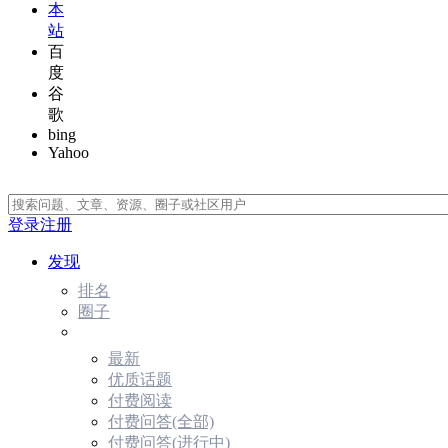
本
站
百
度
谷
歌
bing
Yahoo
登录
注册
发现
排名
圈子
最新
优质话题
付费阅读
付费问答(全部)
付费问答(进行中)