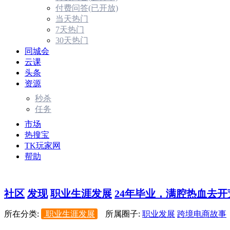
付费问答(已开放)
当天热门
7天热门
30天热门
同城会
云课
头条
资源
秒杀
任务
市场
热搜宝
TK玩家网
帮助
社区
发现
职业生涯发展
24年毕业，满腔热血去开荒
所在分类:
职业生涯发展
所属圈子:
职业发展
跨境电商故事