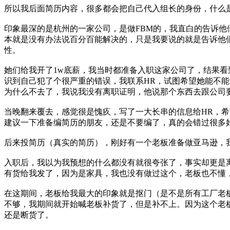
所以我后面简历内容，很多都会把自己代入组长的身份，什么
印象最深的是杭州的一家公司，是做FBM的，我直白的告诉他
本就是没有办法说百分百能解决的，只是我要说的就是告诉他
性。
她们给我开了1w底薪，我当时都准备入职这家公司了，结果看
识到自己犯了个很严重的错误，我联系HR，试图希望她能不
为什么不去了，我说我没有离职证明，他说那个东西去跟公司
当晚翻来覆去，感觉很是愧疚，写了一大长串的信息给HR，
建议一下准备编简历的朋友，还是不要编了，真的会错过很多
后来投简历（真实的简历），刚好有一个老板准备做亚马逊，
入职后，我以为我预想的什么都没有就很夸张了，事实却更是离
有货给我发了，因为是家具，我也没有做过这个，老板也不懂，
在这期间，老板给我最大的印象就是抠门（是不是所有工厂老板都
不够，我期间就开始喊老板补货了，但是补不上。因为这个老
还是断货了。