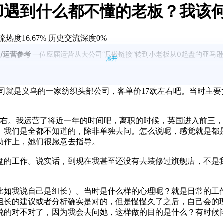
却遇到什么都不懂的老板？我该
热度16.67%
历史交流深度0%
/运营参考
一位应届运营从大公司“只做链接”转到小老板从0起盘的亚马
展开
欧洲多站点，靠执行与优化把大链接从英国Top10推到Top3、德国Top
司就是义乌的一家纺织头部公司，客单价17欧左右吧。当时主要负
试中把自己包装成组长，遇到一家严谨公司给到1w底薪且认可面试表现
全部从零搭建，包含品牌注册、Logo设计、物流渠道、FBA发货等；前期
p40左右。我运营了将近一年的时间吧，离职的时候，英国进入前
，我们是全都不知道的，除非单独去问。怎么说呢，感觉就是都是
动作上，她们很愿意去指导。
单65美金，前期半个月卖出约50/70套，ACOS约25%，后因老板省
原因集中在大量一星差评（质量/体验问题）、工厂与外协加工交付慢、老
盘的工作。说实话，到现在我甚至还没有去装修过旗舰店，不是
盘负责、空间大、工作氛围轻松；劣势是薪资不匹配、老板抠预算且不愿
益不增”的结构性矛盾。
地方做不好，但现有经历已证明你在推品、控ACOS、断货恢复、从0搭
比如我说自己是组长）。当时是什么样的心理呢？就是日常的工
。
组长的建议或者分析确实是对的，但是慢慢久了之后，自己会的
说的对不对了，因为我会去问她，这样做的目的是什么？有时候