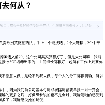
何去何从？
逊项目，获得全盘经验但受制于产品、供应链与老板投入，纠结是
×
40到Top20，但受限于分工与SOP，接触不到成本、物流、利
责欧洲英德意西法，手上11个链接吧，2个大链接，2个中部
，但因需要离职证明而暴露岗位不符，最终错失机会并产生强烈内
3个月无货、首批70套海运1个半月到货，导致启动慢、节奏不可
三，德国进入前20。这个公司其实算很好了，但是大公司嘛，我能
按照SOP培养出来的。主管组长都很好，起码在工作上只要你
钱与补货体系不稳断货一个月，恢复后另一个新品客单90美金，累计
板重心不在成品业务。
我不愿意去做，是轮不到我去做，每个人的分工都很明确。所以
招开发却想让运营兼开发、产品方向以抄淘宝同款为主且缺乏真正
建基础链路上具备可迁移能力；真正不确定的是你能否在新公司拿
作中，因为我们前公司基本每周或者隔周都要单独一对一开会，
理解的更多之后，好像组长说的也不是全对。我能清晰的感受到
问多了，我能感受她的局促。