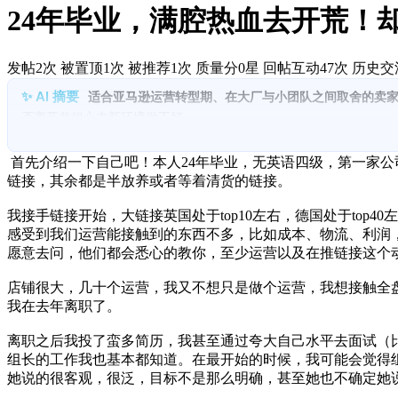
24年毕业，满腔热血去开荒！
发帖2次
被置顶1次
被推荐1次
质量分0星
回帖互动47次
历史交流
适合亚马逊运营转型期、在大厂与小团队之间取舍的卖家
否离开并担心去新环境做不好。
1.
从大公司到小团队的能力落差与成长诉求：
在义乌纺织头部公司做
润、店铺装修等全盘环节，离职动机是想补齐经营闭环能力。
首先介绍一下自己吧！本人24年毕业，无英语四级，第一家公
2.
简历夸大带来的真实代价与职业信用风险：
为拿更好机会曾在面
链接，其余都是半放养或者等着清货的链接。
疚；给社区的隐含提醒是中长期职业信用比短期“包装”更重要。
3.
从0起盘的现实是资源缺口而非运营动作缺口：
入职后发现几乎
我接手链接开始，大链接英国处于top10左右，德国处于to
感受到我们运营能接触到的东西不多，比如成本、物流、利润
控，暴露出“运营能做的事”与“组织资源能支持的事”强绑定。
愿意去问，他们都会悉心的教你，至少运营以及在推链接这个
4.
当前项目的关键瓶颈在产品质量与供应链效率：
家具类产品一客
两款约230套、整体ACOS降到15%但开始卖不动；自我复盘核心
店铺很大，几十个运营，我又不想只是做个运营，我想接触全
5.
岗位边界与激励错配导致“能做更多但不值得做更多”：
优势是全
我在去年离职了。
开发能力与资源（测评/红人/内容资产），形成“责任扩大但资源与收
6.
离开焦虑本质是对自身可迁移能力缺少量化证明：
你担心去其他
离职之后我投了蛮多简历，我甚至通过夸大自己水平去面试（
到更好的产品与供应链条件，以及你的岗位职责与KPI是否清晰可控
组长的工作我也基本都知道。在最开始的时候，我可能会觉得
她说的很客观，很泛，目标不是那么明确，甚至她也不确定她