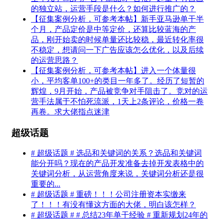
的独立站，运营手段是什么？如何进行推广的？
【征集案例分析，可参考本帖】新手亚马逊单干半
个月，产品定价是中等定价，还算比较蓝海的产
品，刚开始卖的时候单量还比较稳，最近转化率很
不稳定，想请问一下广告应该怎么优化，以及后续
的运营思路？
【征集案例分析，可参考本帖】进入一个体量很
小，平均客单100+的类目一年多了。经历了短暂的
辉煌，9月开始，产品被竞争对手阻击了。竞对的运
营手法属于不怕死流派，1天上2条评论，价格一卷
再卷。求大佬指点迷津
超级话题
# 超级话题 # 选品和关键词的关系？选品和关键词
能分开吗？现在的产品开发准备去掉开发表格中的
关键词分析，从运营角度来说，关键词分析还是很
重要的...
# 超级话题 # 重磅！！！公司注册资本实缴来
了！！！有没有懂这方面的大佬，明白该怎样？
# 超级话题 # # 总结23年单干经验 # 重新规划24年的