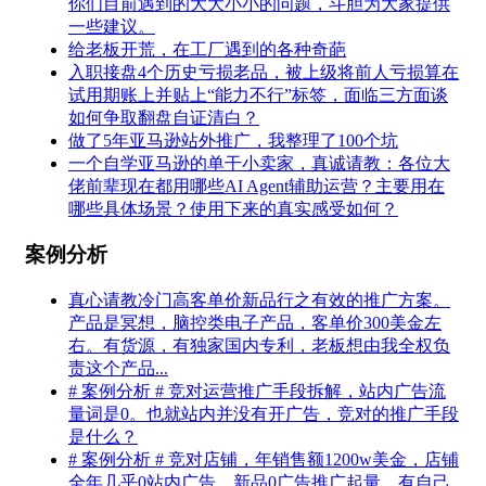
你们目前遇到的大大小小的问题，斗胆为大家提供
一些建议。
给老板开荒，在工厂遇到的各种奇葩
入职接盘4个历史亏损老品，被上级将前人亏损算在
试用期账上并贴上“能力不行”标签，面临三方面谈
如何争取翻盘自证清白？
做了5年亚马逊站外推广，我整理了100个坑
一个自学亚马逊的单干小卖家，真诚请教：各位大
佬前辈现在都用哪些AI Agent辅助运营？主要用在
哪些具体场景？使用下来的真实感受如何？
案例分析
真心请教冷门高客单价新品行之有效的推广方案。
产品是冥想，脑控类电子产品，客单价300美金左
右。有货源，有独家国内专利，老板想由我全权负
责这个产品...
# 案例分析 # 竞对运营推广手段拆解，站内广告流
量词是0。也就站内并没有开广告，竞对的推广手段
是什么？
# 案例分析 # 竞对店铺，年销售额1200w美金，店铺
全年几乎0站内广告，新品0广告推广起量，有自己