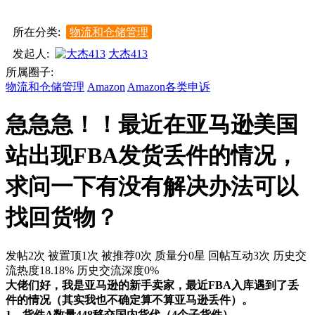
所在分类:
物流和仓储管理
发起人:
大杰413
所属圈子:
物流和仓储管理
Amazon
Amazon各类申诉
急急急！！最近在亚马逊美国
站出现FBA发货丢件的情况，
求问一下有没有解决办法可以
找回货物？
发帖2次
被置顶1次
被推荐0次
质量分0星
回帖互动3次
历史交
流热度18.18%
历史交流深度0%
大佬们好，我是亚马逊的新手卖家，最近FBA入库遇到了丢
件的情况（其实我也不确定算不算亚马逊丢件）。
1、货件A数量448移交国内货代（4个子货件）。