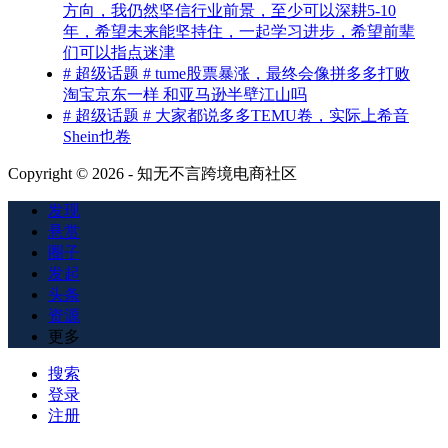
方向，我仍然坚信行业前景，至少可以深耕5-10
年，希望未来能坚持住，一起学习进步，希望前辈
们可以指点迷津
# 超级话题 # tume股票暴涨，最终会像拼多多打败
淘宝京东一样 和亚马逊半壁江山吗
# 超级话题 # 大家都说多多TEMU卷，实际上希音
Shein也卷
Copyright © 2026 - 知无不言跨境电商社区
发现
悬赏
圈子
发起
头条
资源
更多
搜索
登录
注册