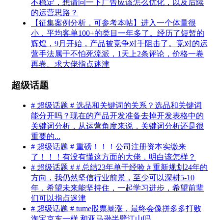
不稳定，想请问一下广告应该怎么优化，以及后续
的运营思路？
【征集案例分析，可参考本帖】进入一个体量很
小，平均客单100+的类目一年多了。经历了短暂的
辉煌，9月开始，产品被竞争对手阻击了。竞对的运
营手法属于不怕死流派，1天上2条评论，价格一卷
再卷。求大佬指点迷津
超级话题
# 超级话题 # 选品和关键词的关系？选品和关键词
能分开吗？现在的产品开发准备去掉开发表格中的
关键词分析，从运营角度来说，关键词分析还是很
重要的...
# 超级话题 # 重磅！！！公司注册资本实缴来
了！！！有没有懂这方面的大佬，明白该怎样？
# 超级话题 # # 总结23年单干经验 # 重新规划24年的
方向，我仍然坚信行业前景，至少可以深耕5-10
年，希望未来能坚持住，一起学习进步，希望前辈
们可以指点迷津
# 超级话题 # tume股票暴涨，最终会像拼多多打败
淘宝京东一样 和亚马逊半壁江山吗