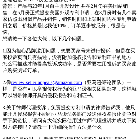
背景：产品与23年1月自主开发设计,并在2月份在美国站销
售，在5月份正式提交美国外观专利申请，在8月份时有几个卖
家仿照出相似产品并销售，销售时间和上架时间均在专利申请
日之后，价格总是比我低10%，订单逐步被瓜分，很是苦
恼。
想请教一下各位大佬，以下几个问题。
1.因为担心品牌滥用问题，想要买家号来进行投诉，但是在买
家投诉页面只有描述，没有附加侵权报告和专利证书的地方，
怎么写描述才能提高投诉成功率，是否需要在用投诉的买家账
户购买测试订单。
2.像
review-seller-appeals@amazon.com
（亚马逊评论团队）一
样，是否有可以举报侵权行为的亚马逊相关团队邮箱，这样就
可以附带律师开具的侵权报告和专利证书。
3.关于律师代理投诉，负责提交专利申请的律师告诉我，他只
能开具侵权报告不能向亚马逊法务部门发送侵权举报让竞争对
手下架链接，请问有大佬实际使用过律师代理投诉并成功下架
对方链接吗？请教一下详细的操作方法是什么