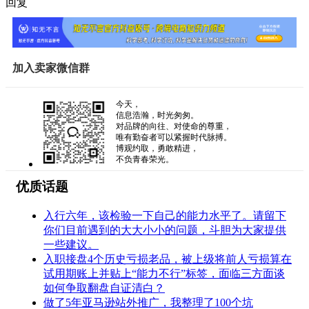
回复
加入卖家微信群
今天，
信息浩瀚，时光匆匆。
对品牌的向往、对使命的尊重，
唯有勤奋者可以紧握时代脉搏。
博观约取，勇敢精进，
不负青春荣光。
优质话题
入行六年，该检验一下自己的能力水平了。请留下
你们目前遇到的大大小小的问题，斗胆为大家提供
一些建议。
入职接盘4个历史亏损老品，被上级将前人亏损算在
试用期账上并贴上“能力不行”标签，面临三方面谈
如何争取翻盘自证清白？
做了5年亚马逊站外推广，我整理了100个坑