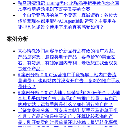
鸭马逊漂流记-Listing优化-老鸭汤手把手教你怎么写
75字符新标题规则下既要又要的文案
一个自学亚马逊的单干小卖家，真诚请教：各位大
佬前辈现在都用哪些AI Agent辅助运营？主要用在
哪些具体场景？使用下来的真实感受如何？
案例分析
真心请教冷门高客单价新品行之有效的推广方案。
产品是冥想，脑控类电子产品，客单价300美金左
右。有货源，有独家国内专利，老板想由我全权负
责这个产品...
# 案例分析 # 竞对运营推广手段拆解，站内广告流
量词是0。也就站内并没有开广告，竞对的推广手段
是什么？
# 案例分析 # 竞对店铺，年销售额1200w美金，店铺
全年几乎0站内广告，新品0广告推广起量，有自己
的独立站，运营手段是什么？如何进行推广的？
【征集案例分析，可参考本帖】新手亚马逊单干半
个月，产品定价是中等定价，还算比较蓝海的产
品，刚开始卖的时候单量还比较稳，最近转化率很