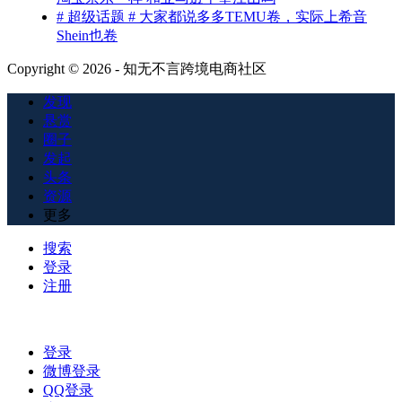
# 超级话题 # 大家都说多多TEMU卷，实际上希音
Shein也卷
Copyright © 2026 - 知无不言跨境电商社区
发现
悬赏
圈子
发起
头条
资源
更多
搜索
登录
注册
登录
微博登录
QQ登录