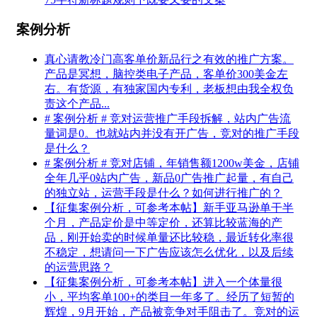
案例分析
真心请教冷门高客单价新品行之有效的推广方案。
产品是冥想，脑控类电子产品，客单价300美金左
右。有货源，有独家国内专利，老板想由我全权负
责这个产品...
# 案例分析 # 竞对运营推广手段拆解，站内广告流
量词是0。也就站内并没有开广告，竞对的推广手段
是什么？
# 案例分析 # 竞对店铺，年销售额1200w美金，店铺
全年几乎0站内广告，新品0广告推广起量，有自己
的独立站，运营手段是什么？如何进行推广的？
【征集案例分析，可参考本帖】新手亚马逊单干半
个月，产品定价是中等定价，还算比较蓝海的产
品，刚开始卖的时候单量还比较稳，最近转化率很
不稳定，想请问一下广告应该怎么优化，以及后续
的运营思路？
【征集案例分析，可参考本帖】进入一个体量很
小，平均客单100+的类目一年多了。经历了短暂的
辉煌，9月开始，产品被竞争对手阻击了。竞对的运