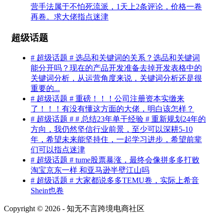
营手法属于不怕死流派，1天上2条评论，价格一卷
再卷。求大佬指点迷津
超级话题
# 超级话题 # 选品和关键词的关系？选品和关键词
能分开吗？现在的产品开发准备去掉开发表格中的
关键词分析，从运营角度来说，关键词分析还是很
重要的...
# 超级话题 # 重磅！！！公司注册资本实缴来
了！！！有没有懂这方面的大佬，明白该怎样？
# 超级话题 # # 总结23年单干经验 # 重新规划24年的
方向，我仍然坚信行业前景，至少可以深耕5-10
年，希望未来能坚持住，一起学习进步，希望前辈
们可以指点迷津
# 超级话题 # tume股票暴涨，最终会像拼多多打败
淘宝京东一样 和亚马逊半壁江山吗
# 超级话题 # 大家都说多多TEMU卷，实际上希音
Shein也卷
Copyright © 2026 - 知无不言跨境电商社区