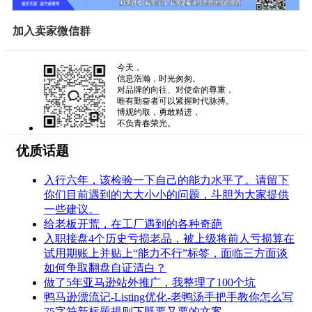
加入卖家微信群
今天，
信息浩瀚，时光匆匆。
对品牌的向往、对使命的尊重，
唯有勤奋者可以紧握时代脉搏。
博观约取，勇敢精进，
不负青春荣光。
优质话题
入行六年，该检验一下自己的能力水平了。请留下
你们目前遇到的大大小小的问题，斗胆为大家提供
一些建议。
给老板开荒，在工厂遇到的各种奇葩
入职接盘4个历史亏损老品，被上级将前人亏损算在
试用期账上并贴上“能力不行”标签，面临三方面谈
如何争取翻盘自证清白？
做了5年亚马逊站外推广，我整理了100个坑
鸭马逊漂流记-Listing优化-老鸭汤手把手教你怎么写
75字符新标题规则下既要又要的文案