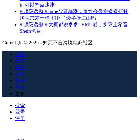
们可以指点迷津
# 超级话题 # tume股票暴涨，最终会像拼多多打败
淘宝京东一样 和亚马逊半壁江山吗
# 超级话题 # 大家都说多多TEMU卷，实际上希音
Shein也卷
Copyright © 2026 - 知无不言跨境电商社区
发现
悬赏
圈子
发起
头条
资源
更多
搜索
登录
注册