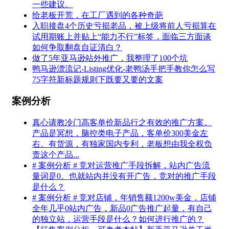
一些建议。
给老板开荒，在工厂遇到的各种奇葩
入职接盘4个历史亏损老品，被上级将前人亏损算在
试用期账上并贴上“能力不行”标签，面临三方面谈
如何争取翻盘自证清白？
做了5年亚马逊站外推广，我整理了100个坑
鸭马逊漂流记-Listing优化-老鸭汤手把手教你怎么写
75字符新标题规则下既要又要的文案
案例分析
真心请教冷门高客单价新品行之有效的推广方案。
产品是冥想，脑控类电子产品，客单价300美金左
右。有货源，有独家国内专利，老板想由我全权负
责这个产品...
# 案例分析 # 竞对运营推广手段拆解，站内广告流
量词是0。也就站内并没有开广告，竞对的推广手段
是什么？
# 案例分析 # 竞对店铺，年销售额1200w美金，店铺
全年几乎0站内广告，新品0广告推广起量，有自己
的独立站，运营手段是什么？如何进行推广的？