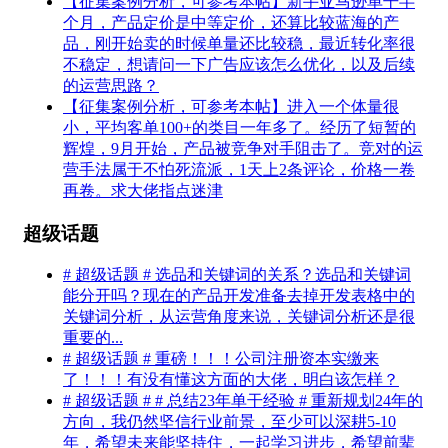
【征集案例分析，可参考本帖】新手亚马逊单干半
个月，产品定价是中等定价，还算比较蓝海的产
品，刚开始卖的时候单量还比较稳，最近转化率很
不稳定，想请问一下广告应该怎么优化，以及后续
的运营思路？
【征集案例分析，可参考本帖】进入一个体量很
小，平均客单100+的类目一年多了。经历了短暂的
辉煌，9月开始，产品被竞争对手阻击了。竞对的运
营手法属于不怕死流派，1天上2条评论，价格一卷
再卷。求大佬指点迷津
超级话题
# 超级话题 # 选品和关键词的关系？选品和关键词
能分开吗？现在的产品开发准备去掉开发表格中的
关键词分析，从运营角度来说，关键词分析还是很
重要的...
# 超级话题 # 重磅！！！公司注册资本实缴来
了！！！有没有懂这方面的大佬，明白该怎样？
# 超级话题 # # 总结23年单干经验 # 重新规划24年的
方向，我仍然坚信行业前景，至少可以深耕5-10
年，希望未来能坚持住，一起学习进步，希望前辈