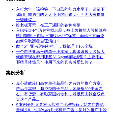
入行六年，该检验一下自己的能力水平了。请留下
你们目前遇到的大大小小的问题，斗胆为大家提供
一些建议。
给老板开荒，在工厂遇到的各种奇葩
入职接盘4个历史亏损老品，被上级将前人亏损算在
试用期账上并贴上“能力不行”标签，面临三方面谈
如何争取翻盘自证清白？
做了5年亚马逊站外推广，我整理了100个坑
一个自学亚马逊的单干小卖家，真诚请教：各位大
佬前辈现在都用哪些AI Agent辅助运营？主要用在
哪些具体场景？使用下来的真实感受如何？
案例分析
真心请教冷门高客单价新品行之有效的推广方案。
产品是冥想，脑控类电子产品，客单价300美金左
右。有货源，有独家国内专利，老板想由我全权负
责这个产品...
# 案例分析 # 竞对运营推广手段拆解，站内广告流
量词是0。也就站内并没有开广告，竞对的推广手段