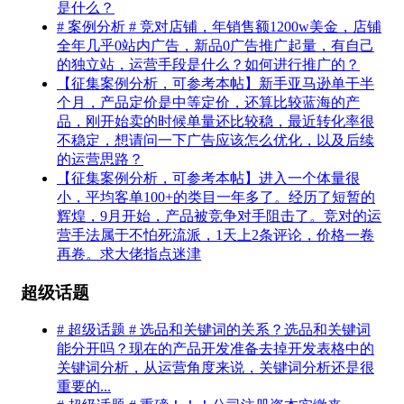
是什么？
# 案例分析 # 竞对店铺，年销售额1200w美金，店铺
全年几乎0站内广告，新品0广告推广起量，有自己
的独立站，运营手段是什么？如何进行推广的？
【征集案例分析，可参考本帖】新手亚马逊单干半
个月，产品定价是中等定价，还算比较蓝海的产
品，刚开始卖的时候单量还比较稳，最近转化率很
不稳定，想请问一下广告应该怎么优化，以及后续
的运营思路？
【征集案例分析，可参考本帖】进入一个体量很
小，平均客单100+的类目一年多了。经历了短暂的
辉煌，9月开始，产品被竞争对手阻击了。竞对的运
营手法属于不怕死流派，1天上2条评论，价格一卷
再卷。求大佬指点迷津
超级话题
# 超级话题 # 选品和关键词的关系？选品和关键词
能分开吗？现在的产品开发准备去掉开发表格中的
关键词分析，从运营角度来说，关键词分析还是很
重要的...