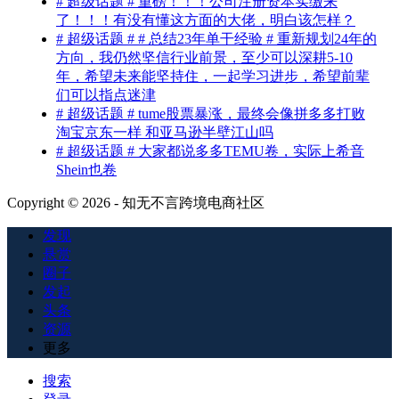
# 超级话题 # 重磅！！！公司注册资本实缴来
了！！！有没有懂这方面的大佬，明白该怎样？
# 超级话题 # # 总结23年单干经验 # 重新规划24年的
方向，我仍然坚信行业前景，至少可以深耕5-10
年，希望未来能坚持住，一起学习进步，希望前辈
们可以指点迷津
# 超级话题 # tume股票暴涨，最终会像拼多多打败
淘宝京东一样 和亚马逊半壁江山吗
# 超级话题 # 大家都说多多TEMU卷，实际上希音
Shein也卷
Copyright © 2026 - 知无不言跨境电商社区
发现
悬赏
圈子
发起
头条
资源
更多
搜索