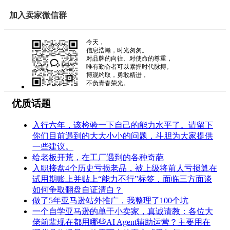
加入卖家微信群
今天，
信息浩瀚，时光匆匆。
对品牌的向往、对使命的尊重，
唯有勤奋者可以紧握时代脉搏。
博观约取，勇敢精进，
不负青春荣光。
优质话题
入行六年，该检验一下自己的能力水平了。请留下
你们目前遇到的大大小小的问题，斗胆为大家提供
一些建议。
给老板开荒，在工厂遇到的各种奇葩
入职接盘4个历史亏损老品，被上级将前人亏损算在
试用期账上并贴上“能力不行”标签，面临三方面谈
如何争取翻盘自证清白？
做了5年亚马逊站外推广，我整理了100个坑
一个自学亚马逊的单干小卖家，真诚请教：各位大
佬前辈现在都用哪些AI Agent辅助运营？主要用在