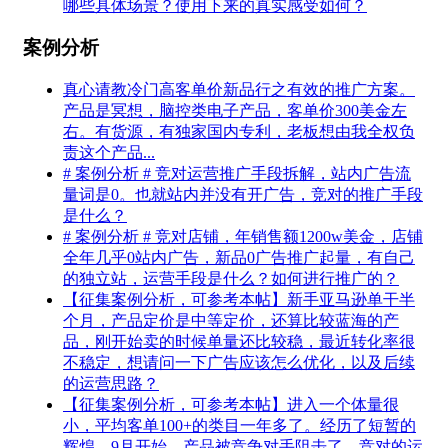
哪些具体场景？使用下来的真实感受如何？
案例分析
真心请教冷门高客单价新品行之有效的推广方案。
产品是冥想，脑控类电子产品，客单价300美金左
右。有货源，有独家国内专利，老板想由我全权负
责这个产品...
# 案例分析 # 竞对运营推广手段拆解，站内广告流
量词是0。也就站内并没有开广告，竞对的推广手段
是什么？
# 案例分析 # 竞对店铺，年销售额1200w美金，店铺
全年几乎0站内广告，新品0广告推广起量，有自己
的独立站，运营手段是什么？如何进行推广的？
【征集案例分析，可参考本帖】新手亚马逊单干半
个月，产品定价是中等定价，还算比较蓝海的产
品，刚开始卖的时候单量还比较稳，最近转化率很
不稳定，想请问一下广告应该怎么优化，以及后续
的运营思路？
【征集案例分析，可参考本帖】进入一个体量很
小，平均客单100+的类目一年多了。经历了短暂的
辉煌，9月开始，产品被竞争对手阻击了。竞对的运