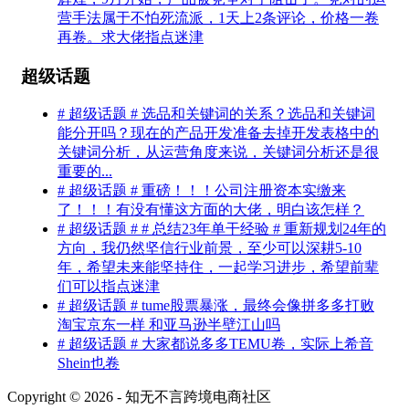
营手法属于不怕死流派，1天上2条评论，价格一卷
再卷。求大佬指点迷津
超级话题
# 超级话题 # 选品和关键词的关系？选品和关键词
能分开吗？现在的产品开发准备去掉开发表格中的
关键词分析，从运营角度来说，关键词分析还是很
重要的...
# 超级话题 # 重磅！！！公司注册资本实缴来
了！！！有没有懂这方面的大佬，明白该怎样？
# 超级话题 # # 总结23年单干经验 # 重新规划24年的
方向，我仍然坚信行业前景，至少可以深耕5-10
年，希望未来能坚持住，一起学习进步，希望前辈
们可以指点迷津
# 超级话题 # tume股票暴涨，最终会像拼多多打败
淘宝京东一样 和亚马逊半壁江山吗
# 超级话题 # 大家都说多多TEMU卷，实际上希音
Shein也卷
Copyright © 2026 - 知无不言跨境电商社区