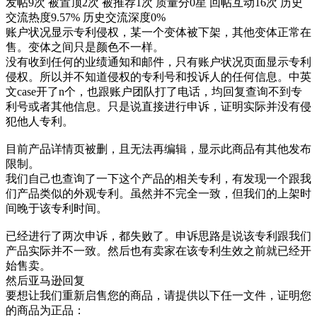
发帖9次
被置顶2次
被推荐1次
质量分0星
回帖互动16次
历史
交流热度9.57%
历史交流深度0%
账户状况显示专利侵权，某一个变体被下架，其他变体正常在
售。变体之间只是颜色不一样。
没有收到任何的业绩通知和邮件，只有账户状况页面显示专利
侵权。所以并不知道侵权的专利号和投诉人的任何信息。中英
文case开了n个，也跟账户团队打了电话，均回复查询不到专
利号或者其他信息。只是说直接进行申诉，证明实际并没有侵
犯他人专利。
目前产品详情页被删，且无法再编辑，显示此商品有其他发布
限制。
我们自己也查询了一下这个产品的相关专利，有发现一个跟我
们产品类似的外观专利。虽然并不完全一致，但我们的上架时
间晚于该专利时间。
已经进行了两次申诉，都失败了。申诉思路是说该专利跟我们
产品实际并不一致。然后也有卖家在该专利生效之前就已经开
始售卖。
然后亚马逊回复
要想让我们重新启售您的商品，请提供以下任一文件，证明您
的商品为正品：