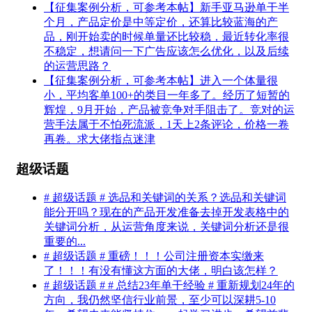
【征集案例分析，可参考本帖】新手亚马逊单干半
个月，产品定价是中等定价，还算比较蓝海的产
品，刚开始卖的时候单量还比较稳，最近转化率很
不稳定，想请问一下广告应该怎么优化，以及后续
的运营思路？
【征集案例分析，可参考本帖】进入一个体量很
小，平均客单100+的类目一年多了。经历了短暂的
辉煌，9月开始，产品被竞争对手阻击了。竞对的运
营手法属于不怕死流派，1天上2条评论，价格一卷
再卷。求大佬指点迷津
超级话题
# 超级话题 # 选品和关键词的关系？选品和关键词
能分开吗？现在的产品开发准备去掉开发表格中的
关键词分析，从运营角度来说，关键词分析还是很
重要的...
# 超级话题 # 重磅！！！公司注册资本实缴来
了！！！有没有懂这方面的大佬，明白该怎样？
# 超级话题 # # 总结23年单干经验 # 重新规划24年的
方向，我仍然坚信行业前景，至少可以深耕5-10