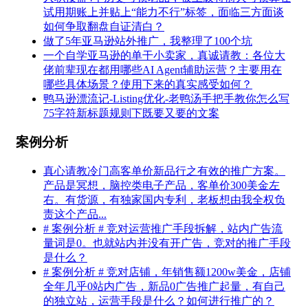
试用期账上并贴上“能力不行”标签，面临三方面谈
如何争取翻盘自证清白？
做了5年亚马逊站外推广，我整理了100个坑
一个自学亚马逊的单干小卖家，真诚请教：各位大
佬前辈现在都用哪些AI Agent辅助运营？主要用在
哪些具体场景？使用下来的真实感受如何？
鸭马逊漂流记-Listing优化-老鸭汤手把手教你怎么写
75字符新标题规则下既要又要的文案
案例分析
真心请教冷门高客单价新品行之有效的推广方案。
产品是冥想，脑控类电子产品，客单价300美金左
右。有货源，有独家国内专利，老板想由我全权负
责这个产品...
# 案例分析 # 竞对运营推广手段拆解，站内广告流
量词是0。也就站内并没有开广告，竞对的推广手段
是什么？
# 案例分析 # 竞对店铺，年销售额1200w美金，店铺
全年几乎0站内广告，新品0广告推广起量，有自己
的独立站，运营手段是什么？如何进行推广的？