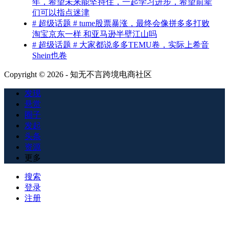
年，希望未来能坚持住，一起学习进步，希望前辈
们可以指点迷津
# 超级话题 # tume股票暴涨，最终会像拼多多打败
淘宝京东一样 和亚马逊半壁江山吗
# 超级话题 # 大家都说多多TEMU卷，实际上希音
Shein也卷
Copyright © 2026 - 知无不言跨境电商社区
发现
悬赏
圈子
发起
头条
资源
更多
搜索
登录
注册