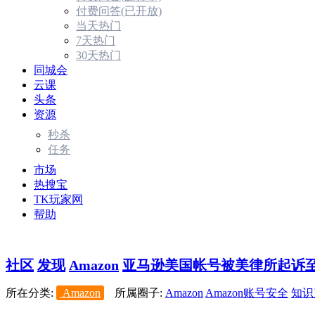
付费问答(已开放)
当天热门
7天热门
30天热门
同城会
云课
头条
资源
秒杀
任务
市场
热搜宝
TK玩家网
帮助
社区
发现
Amazon
亚马逊美国帐号被美律所起诉至法
所在分类:
Amazon
所属圈子:
Amazon
Amazon账号安全
知识