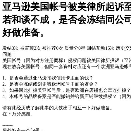
亚马逊美国帐号被美律所起诉
若和谈不成，是否会冻结同公
好做准备。
发帖3次
被置顶2次
被推荐0次
质量分0星
回帖互动15次
历史交
问题：
美国帐号（因为对方注册商标）侵权问题被美国律所投诉（至
现在放弃美国帐号，但同一套资料对应还有一个欧洲亚马逊帐
1、是否会通过亚马逊扣我信用卡里面的钱？
2、是否会冻结或划走我欧洲帐号里面的资金？
3、如果因此挂掉美亚帐号后，是否欧洲在店铺也会牵连挂掉？（目前
4、本帐号的品牌备案是否能撤销并给新店铺继续授权？（因为新号
请有此经历或了解此事的大侠出手相互一下好做准备。
在下万分感谢。
-------
另外补充一个问题：