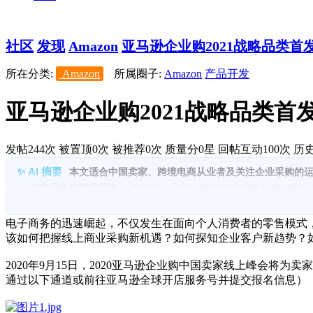
社区
发现
Amazon
亚马逊企业购2021战略品类首发
所在分类:
Amazon
所属圈子:
Amazon
产品开发
亚马逊企业购2021战略品类
发帖244次
被置顶0次
被推荐0次
质量分0星
回帖互动100次
历史
本文适合中国卖家、跨境电商从业者及关注企业采购的
1.
战略品类与商采蓝海：
亚马逊企业购公布2021年战略品类，帮
2.
跨境运营经验：
资深行业人和成功卖家分享海外趋势、出海路径
3.
全球站点布局：
与全球站点高层对话，了解北美、欧洲、日本等
电子商务的迅速崛起，不仅发生在面向个人消费者的零售模式
4.
实操工具与资源对接：
分享运营工具使用、跨境物流资源与供应
该如何把握线上商业采购新机遇？如何探知企业客户新趋势？
5.
平台与行业概览：
介绍亚马逊企业购的定位、覆盖站点及企业客
2020年9月15日，2020亚马逊企业购中国卖家线上峰会
通过以下通道或前往亚马逊全球开店服务号并提交报名信息）