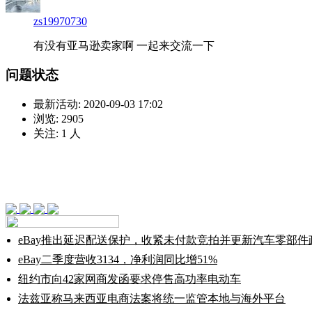
zs19970730
有没有亚马逊卖家啊 一起来交流一下
问题状态
最新活动:
2020-09-03 17:02
浏览:
2905
关注:
1
人
eBay推出延迟配送保护，收紧未付款竞拍并更新汽车零部件
eBay二季度营收3134，净利润同比增51%
纽约市向42家网商发函要求停售高功率电动车
法兹亚称马来西亚电商法案将统一监管本地与海外平台