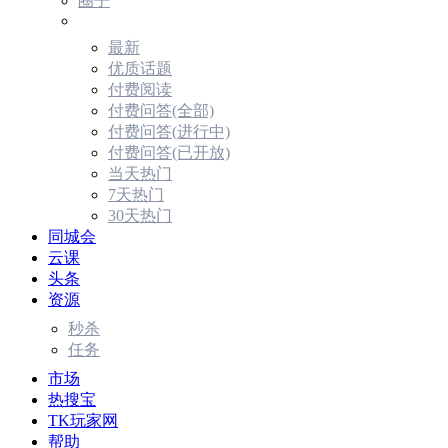
圈子
最新
优质话题
付费阅读
付费问答(全部)
付费问答(进行中)
付费问答(已开放)
当天热门
7天热门
30天热门
同城会
云课
头条
资源
秒杀
任务
市场
热搜宝
TK玩家网
帮助