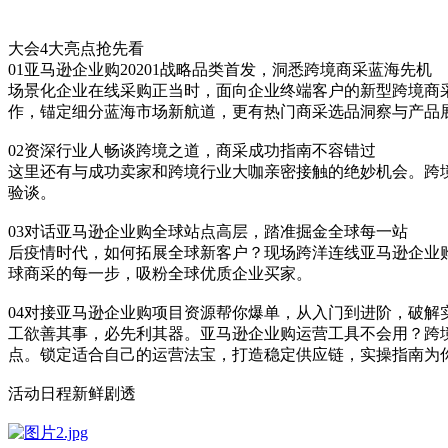
大会4大亮点抢先看
01亚马逊企业购20201战略品类首发，洞悉跨境商采蓝海先机
场景化企业在线采购正当时，面向企业终端客户的新型跨境商采
作，锚定细分蓝海市场新航道，更有热门商采选品洞察与产品
02资深行业人畅谈跨境之道，商采成功指南不容错过
这里还有与成功卖家和跨境行业大咖亲密接触的绝妙机会。跨
验谈。
03对话亚马逊企业购全球站点高层，踏准掘金全球每一站
后疫情时代，如何拓展全球新客户？现场跨洋连线亚马逊企业
球商采的每一步，吸粉全球优质企业买家。
04对接亚马逊企业购项目资源帮你爆单，从入门到进阶，破解
工欲善其事，必先利其器。亚马逊企业购运营工具不会用？跨
点。锁定适合自己的运营法宝，打造稳定供应链，实操指南为
活动日程新鲜剧透