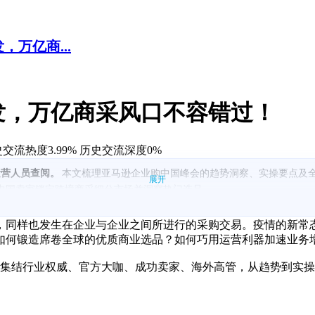
，万亿商...
首发，万亿商采风口不容错过！
交流热度3.99%
历史交流深度0%
运营人员查阅。
本文梳理亚马逊企业购中国峰会的趋势洞察、实操要点及
展开
助中国卖家锁定跨境商采细分市场并洞察热门选品。
及关键运营要点，帮助快速学习。
站点的买家动态与需求趋势，支撑多站点拓展。
，同样也发生在企业与企业之间所进行的采购交易。疫情的新常
链建设要点，提升落地能力。
如何锻造席卷全球的优质商业选品？如何巧用运营利器加速业务
户类型，帮助卖家理解入门机会。
将为卖家集结行业权威、官方大咖、成功卖家、海外高管，从趋势到