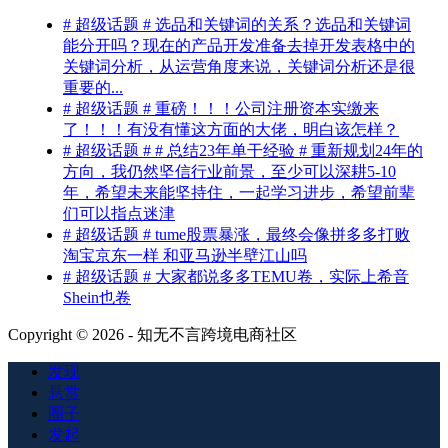
# 超级话题 # 选品和关键词的关系？选品和关键词
能分开吗？现在的产品开发准备去掉开发表格中的
关键词分析，从运营角度来说，关键词分析还是很
重要的...
# 超级话题 # 重磅！！！公司注册资本实缴来
了！！！有没有懂这方面的大佬，明白该怎样？
# 超级话题 # # 总结23年单干经验 # 重新规划24年的
方向，我仍然坚信行业前景，至少可以深耕5-10
年，希望未来能坚持住，一起学习进步，希望前辈
们可以指点迷津
# 超级话题 # tume股票暴涨，最终会像拼多多打败
淘宝京东一样 和亚马逊半壁江山吗
# 超级话题 # 大家都说多多TEMU卷，实际上希音
Shein也卷
Copyright © 2026 - 知无不言跨境电商社区
发现
悬赏
圈子
发起