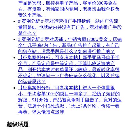
产品是冥想，脑控类电子产品，客单价300美金左
右。有货源，有独家国内专利，老板想由我全权负
责这个产品...
# 案例分析 # 竞对运营推广手段拆解，站内广告流
量词是0。也就站内并没有开广告，竞对的推广手段
是什么？
# 案例分析 # 竞对店铺，年销售额1200w美金，店铺
全年几乎0站内广告，新品0广告推广起量，有自己
的独立站，运营手段是什么？如何进行推广的？
【征集案例分析，可参考本帖】新手亚马逊单干半
个月，产品定价是中等定价，还算比较蓝海的产
品，刚开始卖的时候单量还比较稳，最近转化率很
不稳定，想请问一下广告应该怎么优化，以及后续
的运营思路？
【征集案例分析，可参考本帖】进入一个体量很
小，平均客单100+的类目一年多了。经历了短暂的
辉煌，9月开始，产品被竞争对手阻击了。竞对的运
营手法属于不怕死流派，1天上2条评论，价格一卷
再卷。求大佬指点迷津
超级话题