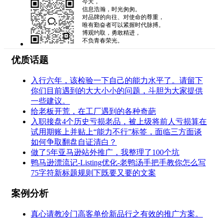
今天，
信息浩瀚，时光匆匆。
对品牌的向往、对使命的尊重，
唯有勤奋者可以紧握时代脉搏。
博观约取，勇敢精进，
不负青春荣光。
优质话题
入行六年，该检验一下自己的能力水平了。请留下
你们目前遇到的大大小小的问题，斗胆为大家提供
一些建议。
给老板开荒，在工厂遇到的各种奇葩
入职接盘4个历史亏损老品，被上级将前人亏损算在
试用期账上并贴上“能力不行”标签，面临三方面谈
如何争取翻盘自证清白？
做了5年亚马逊站外推广，我整理了100个坑
鸭马逊漂流记-Listing优化-老鸭汤手把手教你怎么写
75字符新标题规则下既要又要的文案
案例分析
真心请教冷门高客单价新品行之有效的推广方案。