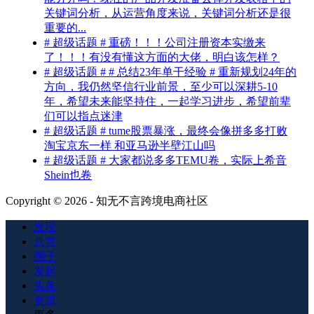
关键词分析，从运营角度来说，关键词分析还是很
重要的...
# 超级话题 # 重磅！！！公司注册资本实缴来
了！！！有没有懂这方面的大佬，明白该怎样？
# 超级话题 # # 总结23年单干经验 # 重新规划24年的
方向，我仍然坚信行业前景，至少可以深耕5-10
年，希望未来能坚持住，一起学习进步，希望前辈
们可以指点迷津
# 超级话题 # tume股票暴涨，最终会像拼多多打败
淘宝京东一样 和亚马逊半壁江山吗
# 超级话题 # 大家都说多多TEMU卷，实际上希音
Shein也卷
Copyright © 2026 - 知无不言跨境电商社区
发现
悬赏
圈子
发起
头条
资源