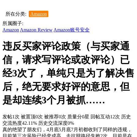
所在分类:
Amazon
所属圈子:
Amazon
Amazon Review
Amazon账号安全
违反买家评论政策（与买家通
信，请求写评论或改评论）已
经3次了，单纯只是为了解决售
后，绝无要求好评的意思，但
是却连续3个月被抓……
发帖1次
被置顶0次
被推荐0次
质量分0星
回帖互动12次
历史
交流热度42.11%
历史交流深度0%
真的绝望了朋友们，4月底5月底7月初都收到了同样的违规，
目前第三次风险已经变成高，走抗辩路径失败2次，目前是在