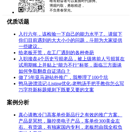
唯有勤奋者可以紧握时代脉搏。
博观约取，勇敢精进，
不负青春荣光。
优质话题
入行六年，该检验一下自己的能力水平了。请留下
你们目前遇到的大大小小的问题，斗胆为大家提供
一些建议。
给老板开荒，在工厂遇到的各种奇葩
入职接盘4个历史亏损老品，被上级将前人亏损算在
试用期账上并贴上“能力不行”标签，面临三方面谈
如何争取翻盘自证清白？
做了5年亚马逊站外推广，我整理了100个坑
鸭马逊漂流记-Listing优化-老鸭汤手把手教你怎么写
75字符新标题规则下既要又要的文案
案例分析
真心请教冷门高客单价新品行之有效的推广方案。
产品是冥想，脑控类电子产品，客单价300美金左
右。有货源，有独家国内专利，老板想由我全权负