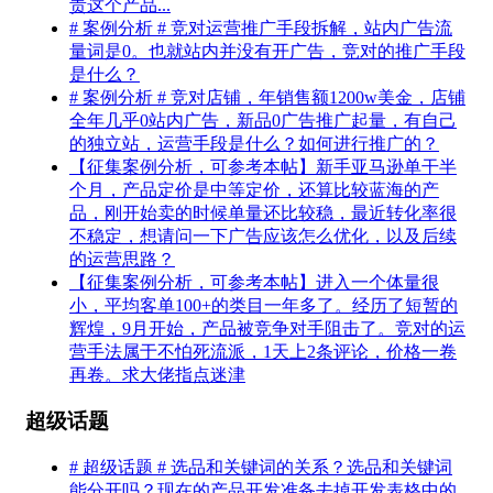
责这个产品...
# 案例分析 # 竞对运营推广手段拆解，站内广告流
量词是0。也就站内并没有开广告，竞对的推广手段
是什么？
# 案例分析 # 竞对店铺，年销售额1200w美金，店铺
全年几乎0站内广告，新品0广告推广起量，有自己
的独立站，运营手段是什么？如何进行推广的？
【征集案例分析，可参考本帖】新手亚马逊单干半
个月，产品定价是中等定价，还算比较蓝海的产
品，刚开始卖的时候单量还比较稳，最近转化率很
不稳定，想请问一下广告应该怎么优化，以及后续
的运营思路？
【征集案例分析，可参考本帖】进入一个体量很
小，平均客单100+的类目一年多了。经历了短暂的
辉煌，9月开始，产品被竞争对手阻击了。竞对的运
营手法属于不怕死流派，1天上2条评论，价格一卷
再卷。求大佬指点迷津
超级话题
# 超级话题 # 选品和关键词的关系？选品和关键词
能分开吗？现在的产品开发准备去掉开发表格中的