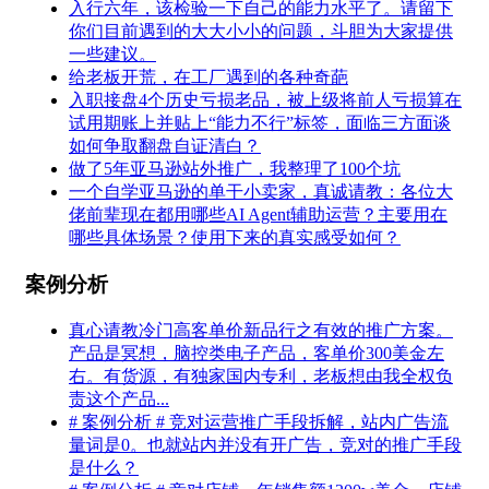
入行六年，该检验一下自己的能力水平了。请留下
你们目前遇到的大大小小的问题，斗胆为大家提供
一些建议。
给老板开荒，在工厂遇到的各种奇葩
入职接盘4个历史亏损老品，被上级将前人亏损算在
试用期账上并贴上“能力不行”标签，面临三方面谈
如何争取翻盘自证清白？
做了5年亚马逊站外推广，我整理了100个坑
一个自学亚马逊的单干小卖家，真诚请教：各位大
佬前辈现在都用哪些AI Agent辅助运营？主要用在
哪些具体场景？使用下来的真实感受如何？
案例分析
真心请教冷门高客单价新品行之有效的推广方案。
产品是冥想，脑控类电子产品，客单价300美金左
右。有货源，有独家国内专利，老板想由我全权负
责这个产品...
# 案例分析 # 竞对运营推广手段拆解，站内广告流
量词是0。也就站内并没有开广告，竞对的推广手段
是什么？