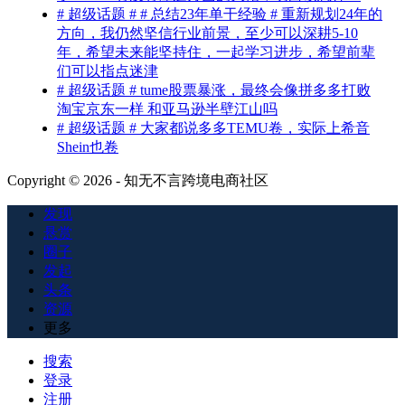
# 超级话题 # # 总结23年单干经验 # 重新规划24年的
方向，我仍然坚信行业前景，至少可以深耕5-10
年，希望未来能坚持住，一起学习进步，希望前辈
们可以指点迷津
# 超级话题 # tume股票暴涨，最终会像拼多多打败
淘宝京东一样 和亚马逊半壁江山吗
# 超级话题 # 大家都说多多TEMU卷，实际上希音
Shein也卷
Copyright © 2026 - 知无不言跨境电商社区
发现
悬赏
圈子
发起
头条
资源
更多
搜索
登录
注册