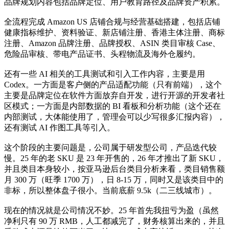
品牌规划内容包括品牌定位、用户教育路径及品牌资产积累。
全流程完成 Amazon US 店铺合规与经营基础搭建，包括店铺
健康指标维护、资料验证、新店铺注册、香港主体注册、商标
注册、Amazon 品牌注册、品牌授权、ASIN 类目审核 Case、
危险品审核、带电产品证书、头程物流及海外仓履约。
还有一些 AI 相关的工具测试和引入工作内容，主要是用
Codex。一方面是客户侧的产品适配功能（只有前端），这个
主要是品牌定位在软件方面放弃自开发，进行开源的开发者社
区模式；一方面是内部数据的 BI 看板和分析功能（这个还在
内部测试，大体能使用了，管理会可以少写很多汇报内容），
还有测试 AI 作图工具等引入。
这个阶段的主要问题是，公司属于研发型公司，产品迭代较
慢。25 年的老 SKU 是 23 年开售的，26 年才推出了新 SKU，
并且类目本身较小，按亚马逊后台类目分析来看，类目销售额
月 300 万（旺季 1700 万），日 8-15 万，同时又是该类目中的
非标，所以整体盘子很小。当前底薪 9.5k（二三线城市）。
现在的情况就是公司情况不妙。25 年首先我扭亏为盈（虽然
净利只有 90 万 RMB，人工都减完了，财务核算出来的，并且