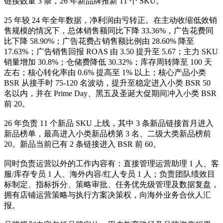
链接数量 3 条，26 年新品牌推新 11 个 SKU。
25 年较 24 年全年数据，净利润由亏转正。在主动收缩低效销
售规模的情况下，总体销售额同比下降 33.36%，广告花费同
比下降 58.90%；广告花费占销售额比例由 28.60% 降至
17.63%；广告销售回报 ROAS 由 3.50 提升至 5.67；主力 SKU
销量增加 30.8%；仓储费降低 30.32%；库存周转降至 100 天
左右；核心转化率由 0.6% 提高至 1% 以上；核心产品小类
BSR 从接手时 75-120 名波动，提升至稳定进入小类 BSR 50
名以内，并在 Prime Day、黑五及圣诞大促期间冲入小类 BSR
前 20。
26 年负责 11 个新品 SKU 上线，其中 3 条新品链接首月进入
新品榜单，最高进入小类新品榜第 3 名、二级大类新品榜前
20。新品当前已有 2 条链接进入 BSR 前 60。
同时负责运营以外的工作内容有：直接管理运营助理 1 人、客
服/库存专员 1 人、海外内容/红人专员 1 人；负责团队绩效目
标制定、指标拆分、策略审批、任务优先级管理及数据复盘，
拥有店铺运营策略与执行方案决策权，向海外业务合伙人汇
报。