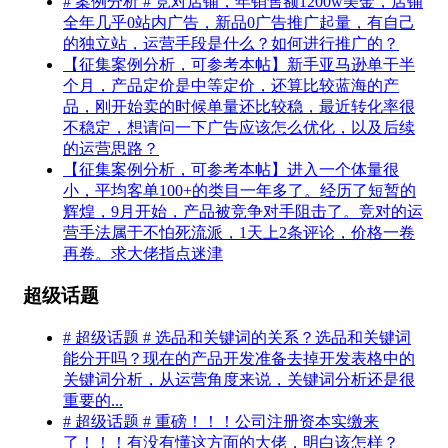
# 案例分析 # 竞对店铺，年销售额1200w美金，店铺
全年几乎0站内广告，新品0广告推广起量，有自己
的独立站，运营手段是什么？如何进行推广的？
【征集案例分析，可参考本帖】新手亚马逊单干半
个月，产品定价是中等定价，还算比较蓝海的产
品，刚开始卖的时候单量还比较稳，最近转化率很
不稳定，想请问一下广告应该怎么优化，以及后续
的运营思路？
【征集案例分析，可参考本帖】进入一个体量很
小，平均客单100+的类目一年多了。经历了短暂的
辉煌，9月开始，产品被竞争对手阻击了。竞对的运
营手法属于不怕死流派，1天上2条评论，价格一卷
再卷。求大佬指点迷津
超级话题
# 超级话题 # 选品和关键词的关系？选品和关键词
能分开吗？现在的产品开发准备去掉开发表格中的
关键词分析，从运营角度来说，关键词分析还是很
重要的...
# 超级话题 # 重磅！！！公司注册资本实缴来
了！！！有没有懂这方面的大佬，明白该怎样？