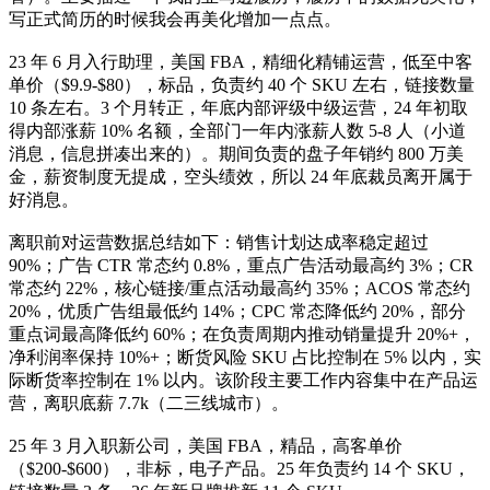
写正式简历的时候我会再美化增加一点点。
23 年 6 月入行助理，美国 FBA，精细化精铺运营，低至中客
单价（$9.9-$80），标品，负责约 40 个 SKU 左右，链接数量
10 条左右。3 个月转正，年底内部评级中级运营，24 年初取
得内部涨薪 10% 名额，全部门一年内涨薪人数 5-8 人（小道
消息，信息拼凑出来的）。期间负责的盘子年销约 800 万美
金，薪资制度无提成，空头绩效，所以 24 年底裁员离开属于
好消息。
离职前对运营数据总结如下：销售计划达成率稳定超过
90%；广告 CTR 常态约 0.8%，重点广告活动最高约 3%；CR
常态约 22%，核心链接/重点活动最高约 35%；ACOS 常态约
20%，优质广告组最低约 14%；CPC 常态降低约 20%，部分
重点词最高降低约 60%；在负责周期内推动销量提升 20%+，
净利润率保持 10%+；断货风险 SKU 占比控制在 5% 以内，实
际断货率控制在 1% 以内。该阶段主要工作内容集中在产品运
营，离职底薪 7.7k（二三线城市）。
25 年 3 月入职新公司，美国 FBA，精品，高客单价
（$200-$600），非标，电子产品。25 年负责约 14 个 SKU，