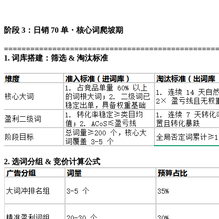
阶段 3：日销 70 单・核心词爬坡期
================================================
1. 词库搭建：筛选 & 淘汰标准
2. 选词分组 & 竞价计算公式