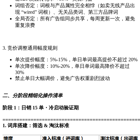
词组否定：词根与产品属性完全相悖（如卖无线产品出
现 “wired” 词根）、无关品类词、第三方品牌词
全局否定：所有广告组同步共享，每周更新一次，避免
重复浪费
3. 竞价调整通用幅度规则
单次提价幅度：5%-15%，单日单词最高提价不超过 20%
单次降价幅度：10%-20%，单日单词最高降价不超过
30%
禁止单日大幅调价，避免广告权重剧烈波动
二、分阶段精细化操作清单
阶段 1：日销 15 单・冷启动验证期
================================================
1. 词库搭建：筛选 & 淘汰标准