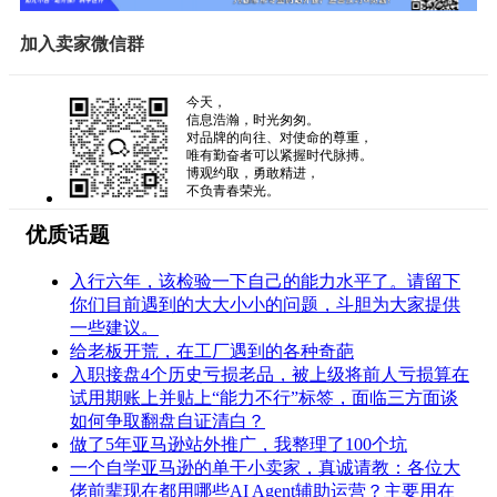
加入卖家微信群
今天，
信息浩瀚，时光匆匆。
对品牌的向往、对使命的尊重，
唯有勤奋者可以紧握时代脉搏。
博观约取，勇敢精进，
不负青春荣光。
优质话题
入行六年，该检验一下自己的能力水平了。请留下
你们目前遇到的大大小小的问题，斗胆为大家提供
一些建议。
给老板开荒，在工厂遇到的各种奇葩
入职接盘4个历史亏损老品，被上级将前人亏损算在
试用期账上并贴上“能力不行”标签，面临三方面谈
如何争取翻盘自证清白？
做了5年亚马逊站外推广，我整理了100个坑
一个自学亚马逊的单干小卖家，真诚请教：各位大
佬前辈现在都用哪些AI Agent辅助运营？主要用在