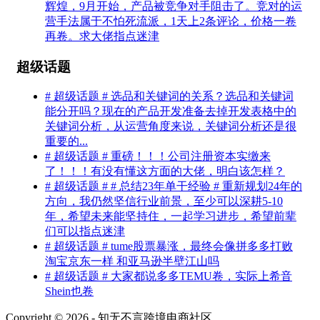
辉煌，9月开始，产品被竞争对手阻击了。竞对的运
营手法属于不怕死流派，1天上2条评论，价格一卷
再卷。求大佬指点迷津
超级话题
# 超级话题 # 选品和关键词的关系？选品和关键词
能分开吗？现在的产品开发准备去掉开发表格中的
关键词分析，从运营角度来说，关键词分析还是很
重要的...
# 超级话题 # 重磅！！！公司注册资本实缴来
了！！！有没有懂这方面的大佬，明白该怎样？
# 超级话题 # # 总结23年单干经验 # 重新规划24年的
方向，我仍然坚信行业前景，至少可以深耕5-10
年，希望未来能坚持住，一起学习进步，希望前辈
们可以指点迷津
# 超级话题 # tume股票暴涨，最终会像拼多多打败
淘宝京东一样 和亚马逊半壁江山吗
# 超级话题 # 大家都说多多TEMU卷，实际上希音
Shein也卷
Copyright © 2026 - 知无不言跨境电商社区