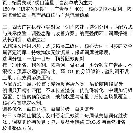
页，拓展关联 / 类目流量，自然单成为主力
150 单（稳定盈利期）：广告单占 40%，核心是控本提利、搭
建流量壁垒，靠产品口碑与自然流量稳单
三、四大广告执行框架对应「词库搭建→选词分组→匹配方式
与展示位置→调整思路与改善方案」的完整闭环：词库搭建：
从长到宽，边进边出
从精准长尾词起步，逐步拓展二级词、核心大词；同步建立全
局否定词库，持续淘汰无效流量，保证词库健康度。
选词分组：一组一目标，预算随效倾斜
按「冲排名、稳盈利、拓新词、做召回」拆分独立广告组，不
混投；预算永远向高转化、高 ROI 的分组倾斜，盈利词不设
上限，低效词坚决压缩。
匹配方式 + 展示位置：精准度逐级放宽，溢价随阶段提升
初期只开精准匹配、不加位置溢价，优先保转化；中期加词组
匹配、加搜索顶部溢价，兼顾权重与流量；后期全场景覆盖，
核心位置稳定收割。
调整优化：每日止损、每周分级、每月复盘
每日卡单词止损线，及时否定无效词；每周做关键词优胜劣
汰，调整竞价与预算；每月复盘全链路 TACoS 与自然排名，
校准整体方向。