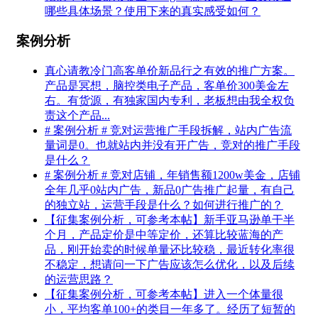
哪些具体场景？使用下来的真实感受如何？
案例分析
真心请教冷门高客单价新品行之有效的推广方案。
产品是冥想，脑控类电子产品，客单价300美金左
右。有货源，有独家国内专利，老板想由我全权负
责这个产品...
# 案例分析 # 竞对运营推广手段拆解，站内广告流
量词是0。也就站内并没有开广告，竞对的推广手段
是什么？
# 案例分析 # 竞对店铺，年销售额1200w美金，店铺
全年几乎0站内广告，新品0广告推广起量，有自己
的独立站，运营手段是什么？如何进行推广的？
【征集案例分析，可参考本帖】新手亚马逊单干半
个月，产品定价是中等定价，还算比较蓝海的产
品，刚开始卖的时候单量还比较稳，最近转化率很
不稳定，想请问一下广告应该怎么优化，以及后续
的运营思路？
【征集案例分析，可参考本帖】进入一个体量很
小，平均客单100+的类目一年多了。经历了短暂的