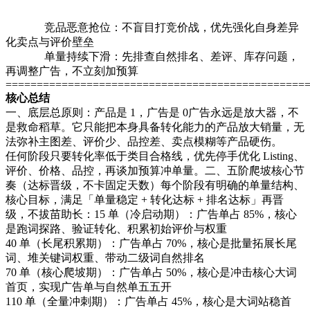
竞品恶意抢位：不盲目打竞价战，优先强化自身差异
化卖点与评价壁垒
单量持续下滑：先排查自然排名、差评、库存问题，
再调整广告，不立刻加预算
================================================
核心总结
一、底层总原则：产品是 1，广告是 0广告永远是放大器，不
是救命稻草。它只能把本身具备转化能力的产品放大销量，无
法弥补主图差、评价少、品控差、卖点模糊等产品硬伤。
任何阶段只要转化率低于类目合格线，优先停手优化 Listing、
评价、价格、品控，再谈加预算冲单量。二、五阶爬坡核心节
奏（达标晋级，不卡固定天数）每个阶段有明确的单量结构、
核心目标，满足「单量稳定 + 转化达标 + 排名达标」再晋
级，不拔苗助长：15 单（冷启动期）：广告单占 85%，核心
是跑词探路、验证转化、积累初始评价与权重
40 单（长尾积累期）：广告单占 70%，核心是批量拓展长尾
词、堆关键词权重、带动二级词自然排名
70 单（核心爬坡期）：广告单占 50%，核心是冲击核心大词
首页，实现广告单与自然单五五开
110 单（全量冲刺期）：广告单占 45%，核心是大词站稳首