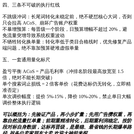
四、三条不可破的执行红线
不跳级冲词：长尾词转化未稳定前，绝不硬怼核心大词，否则
只会拉高 ACoS、崩坏广告账户权重
不暴增预算：每晋级一个阶段，日预算增幅不超过 20%，避
免流量突增导致系统权重波动
不牺牲转化换单量：转化率低于类目合格线时，优先修复产品
端问题，绝不靠加预算硬堆虚假单量
五、一套通用量化标尺
盈亏平衡 ACoS = 产品毛利率（冲排名阶段最高放宽至 1.5
倍，绝对不能长期突破）
单个搜索词止损线 = 2 倍客单价（花费达标仍无转化，立即精
准否定）
单次调价幅度：提价 5%-15%，降价 10%-20%，禁止单日大幅
调价整体执行逻辑
可以概括为：先验证产品，再小步扩量；先用广告攒权重，再
靠自然流量扛单量；前期重精准转化，后期重利润稳定。按阶
段对标自身数据，达标再晋级，是最稳、最省钱的长期爆单路
径 祝各位卖家朋友大卖 欢迎大神前来探