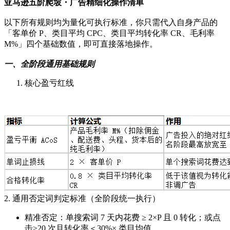
亚马逊五阶爬坡・广告精细化操作清单
以下所有规则均为量化可执行标准，你只需代入自身产品的
「客单价 P、类目平均 CPC、类目平均转化率 CR、毛利率
M%」四个基础数值，即可直接落地操作。
一、全阶段通用基础规则
核心盈亏红线
2. 通用否定词判定标准（全阶段统一执行）
精准否定：单搜索词 7 天内花费 ≥ 2×P 且 0 转化；或点
击≥20 次且转化率＜30%× 类目均值