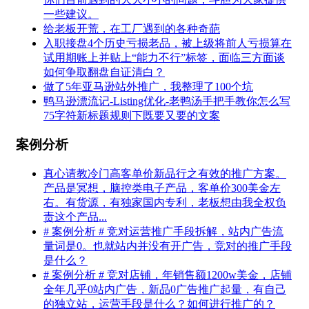
一些建议。
给老板开荒，在工厂遇到的各种奇葩
入职接盘4个历史亏损老品，被上级将前人亏损算在
试用期账上并贴上“能力不行”标签，面临三方面谈
如何争取翻盘自证清白？
做了5年亚马逊站外推广，我整理了100个坑
鸭马逊漂流记-Listing优化-老鸭汤手把手教你怎么写
75字符新标题规则下既要又要的文案
案例分析
真心请教冷门高客单价新品行之有效的推广方案。
产品是冥想，脑控类电子产品，客单价300美金左
右。有货源，有独家国内专利，老板想由我全权负
责这个产品...
# 案例分析 # 竞对运营推广手段拆解，站内广告流
量词是0。也就站内并没有开广告，竞对的推广手段
是什么？
# 案例分析 # 竞对店铺，年销售额1200w美金，店铺
全年几乎0站内广告，新品0广告推广起量，有自己
的独立站，运营手段是什么？如何进行推广的？