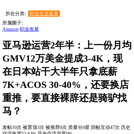
所在分类:
职业生涯发展
所属圈子:
Amazon
职业发展
亚马逊运营2年半：上一份月均
GMV12万美金提成3-4K，现
在日本站干大半年只拿底薪
7K+ACOS 30-40%，还要换店
重推，要直接裸辞还是骑驴找
马？
发帖10次
被置顶3次
被推荐0次
质量分0星
回帖互动47次
历史
交流热度52.63%
历史交流深度0%