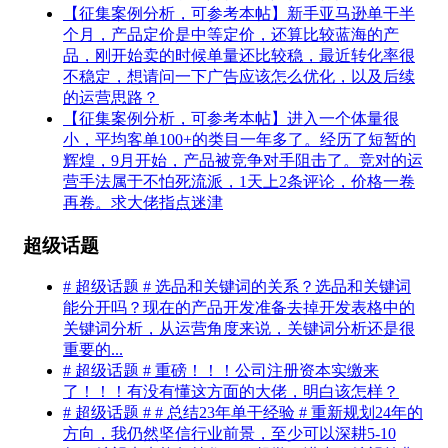
【征集案例分析，可参考本帖】新手亚马逊单干半
个月，产品定价是中等定价，还算比较蓝海的产
品，刚开始卖的时候单量还比较稳，最近转化率很
不稳定，想请问一下广告应该怎么优化，以及后续
的运营思路？
【征集案例分析，可参考本帖】进入一个体量很
小，平均客单100+的类目一年多了。经历了短暂的
辉煌，9月开始，产品被竞争对手阻击了。竞对的运
营手法属于不怕死流派，1天上2条评论，价格一卷
再卷。求大佬指点迷津
超级话题
# 超级话题 # 选品和关键词的关系？选品和关键词
能分开吗？现在的产品开发准备去掉开发表格中的
关键词分析，从运营角度来说，关键词分析还是很
重要的...
# 超级话题 # 重磅！！！公司注册资本实缴来
了！！！有没有懂这方面的大佬，明白该怎样？
# 超级话题 # # 总结23年单干经验 # 重新规划24年的
方向，我仍然坚信行业前景，至少可以深耕5-10