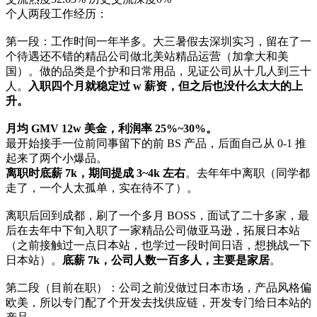
个人两段工作经历：
第一段：工作时间一年半多。大三暑假去深圳实习，留在了一
个待遇还不错的精品公司做北美站精品运营（加拿大和美
国）。做的品类是个护和日常用品，见证公司从十几人到三十
人。
入职四个月就稳定过 w 薪资，但之后也没什么太大的上
升。
月均 GMV 12w 美金，利润率 25%~30%。
最开始接手一位前同事留下的前 BS 产品，后面自己从 0-1 推
起来了两个小爆品。
离职时底薪 7k，期间提成 3~4k 左右
。去年年中离职（同学都
走了，一个人太孤单，实在待不了）。
离职后回到成都，刷了一个多月 BOSS，面试了二十多家，最
后在去年中下旬入职了一家精品公司做亚马逊，拓展日本站
（之前接触过一点日本站，也学过一段时间日语，想挑战一下
日本站）。
底薪 7k，公司人数一百多人，主要是家居
。
第二段（目前在职）：公司之前没做过日本市场，产品风格偏
欧美，所以专门配了个开发去找供应链，开发专门给日本站的