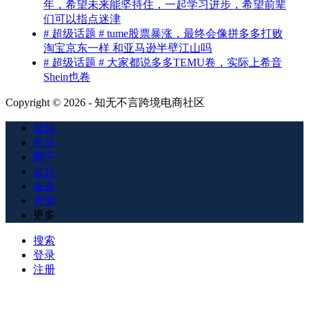
年，希望未来能坚持住，一起学习进步，希望前辈
们可以指点迷津
# 超级话题 # tume股票暴涨，最终会像拼多多打败
淘宝京东一样 和亚马逊半壁江山吗
# 超级话题 # 大家都说多多TEMU卷，实际上希音
Shein也卷
Copyright © 2026 - 知无不言跨境电商社区
发现
悬赏
圈子
发起
头条
资源
更多
搜索
登录
注册