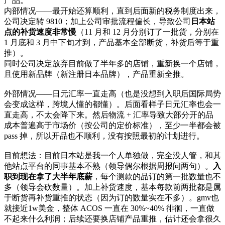
产品。
内部情况——最开始还算顺利，直到后面新的税务制度出来，
公司决定转 9810；加上公司审批流程偏长，导致公司
日本站
点的补货速度非常慢
（11 月和 12 月分别订了一批货，分别在
1 月底和 3 月中下旬才到，产品基本全部断货，补货后等于重
推）。
同时公司决定放弃目前做了半年多的店铺，重新换一个店铺，
且使用新品牌（新注册日本品牌），产品重新全推。
外部情况——日元汇率一直走高（也是没想到入职后国际局势
会变成这样，跨境人懂的都懂）。后面看样子日元汇率也会一
直走高，不太会降下来。然后物流 + 汇率导致大部分开的品
成本普遍高于市场价（按公司的定价标准），至少一半都会被
pass 掉，所以开品也不顺利，没有按照最初的计划进行。
目前想法：目前日本站是我一个人单独做，完全没人管，和其
他站点平台的同事基本不熟（领导偶尔根据周报问两句）。
入
职到现在拿了大半年底薪
，每个测款的品订的第一批数量也不
多（领导会砍数量）。加上补货速度，基本每款前两批都是属
于断货再补货重推的状态（因为订的数量实在不多）。gmv也
就接近1w美金，整体 ACOS 一直在 30%~40% 徘徊，一直做
不起来什么利润；后续还要换店铺产品重推，估计还会拿很久