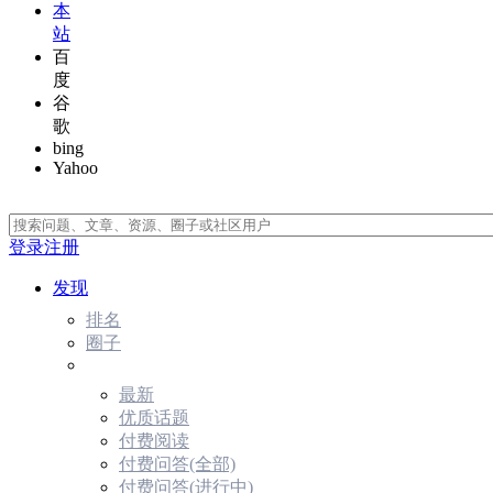
本
站
百
度
谷
歌
bing
Yahoo
登录
注册
发现
排名
圈子
最新
优质话题
付费阅读
付费问答(全部)
付费问答(进行中)