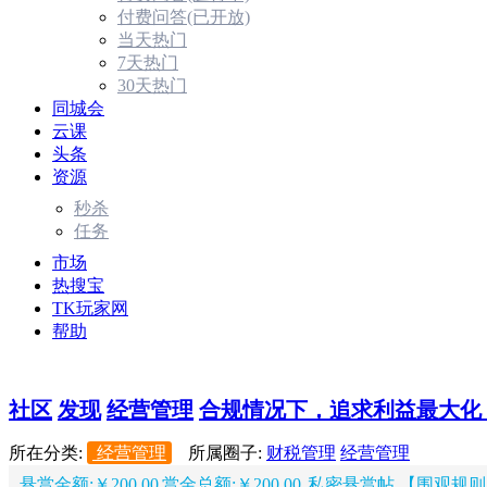
付费问答(已开放)
当天热门
7天热门
30天热门
同城会
云课
头条
资源
秒杀
任务
市场
热搜宝
TK玩家网
帮助
社区
发现
经营管理
合规情况下，追求利益最大化，
所在分类:
经营管理
所属圈子:
财税管理
经营管理
悬赏金额:￥200.00
赏金总额:￥200.00
私密悬赏帖 【围观规则