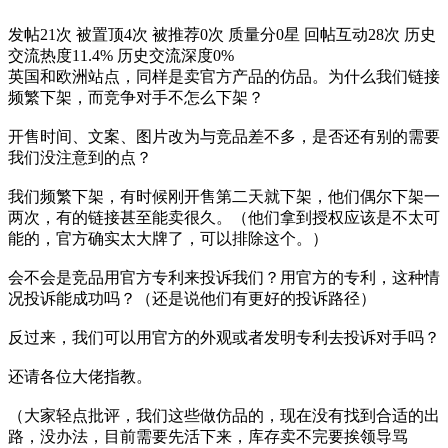
发帖21次
被置顶4次
被推荐0次
质量分0星
回帖互动28次
历史
交流热度11.4%
历史交流深度0%
英国和欧洲站点，同样是卖官方产品的仿品。为什么我们链接
频繁下架，而竞争对手不怎么下架？
开售时间、文案、图片改为与竞品差不多，是否还有别的需要
我们没注意到的点？
我们频繁下架，有时候刚开售第二天就下架，他们偶尔下架一
两次，有的链接甚至能卖很久。（他们拿到授权应该是不太可
能的，官方确实太大牌了，可以排除这个。）
会不会是竞品用官方专利来投诉我们？用官方的专利，这种情
况投诉能成功吗？（还是说他们有更好的投诉路径）
反过来，我们可以用官方的外观或者发明专利去投诉对手吗？
还请各位大佬指教。
（大家轻点批评，我们这些做仿品的，现在没有找到合适的出
路，没办法，目前需要先活下来，库存卖不完要挨领导骂