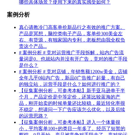
哪些具体场景？使用下来的真实感受如何？
案例分析
真心请教冷门高客单价新品行之有效的推广方案。
产品是冥想，脑控类电子产品，客单价300美金左
右。有货源，有独家国内专利，老板想由我全权负
责这个产品...
# 案例分析 # 竞对运营推广手段拆解，站内广告流
量词是0。也就站内并没有开广告，竞对的推广手段
是什么？
# 案例分析 # 竞对店铺，年销售额1200w美金，店铺
全年几乎0站内广告，新品0广告推广起量，有自己
的独立站，运营手段是什么？如何进行推广的？
【征集案例分析，可参考本帖】新手亚马逊单干半
个月，产品定价是中等定价，还算比较蓝海的产
品，刚开始卖的时候单量还比较稳，最近转化率很
不稳定，想请问一下广告应该怎么优化，以及后续
的运营思路？
【征集案例分析，可参考本帖】进入一个体量很
小，平均客单100+的类目一年多了。经历了短暂的
辉煌，9月开始，产品被竞争对手阻击了。竞对的运