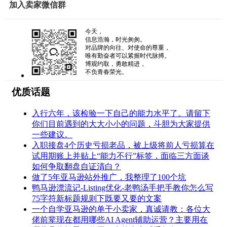
加入卖家微信群
今天，
信息浩瀚，时光匆匆。
对品牌的向往、对使命的尊重，
唯有勤奋者可以紧握时代脉搏。
博观约取，勇敢精进，
不负青春荣光。
优质话题
入行六年，该检验一下自己的能力水平了。请留下
你们目前遇到的大大小小的问题，斗胆为大家提供
一些建议。
入职接盘4个历史亏损老品，被上级将前人亏损算在
试用期账上并贴上“能力不行”标签，面临三方面谈
如何争取翻盘自证清白？
做了5年亚马逊站外推广，我整理了100个坑
鸭马逊漂流记-Listing优化-老鸭汤手把手教你怎么写
75字符新标题规则下既要又要的文案
一个自学亚马逊的单干小卖家，真诚请教：各位大
佬前辈现在都用哪些AI Agent辅助运营？主要用在