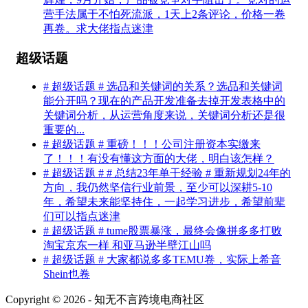
营手法属于不怕死流派，1天上2条评论，价格一卷
再卷。求大佬指点迷津
超级话题
# 超级话题 # 选品和关键词的关系？选品和关键词
能分开吗？现在的产品开发准备去掉开发表格中的
关键词分析，从运营角度来说，关键词分析还是很
重要的...
# 超级话题 # 重磅！！！公司注册资本实缴来
了！！！有没有懂这方面的大佬，明白该怎样？
# 超级话题 # # 总结23年单干经验 # 重新规划24年的
方向，我仍然坚信行业前景，至少可以深耕5-10
年，希望未来能坚持住，一起学习进步，希望前辈
们可以指点迷津
# 超级话题 # tume股票暴涨，最终会像拼多多打败
淘宝京东一样 和亚马逊半壁江山吗
# 超级话题 # 大家都说多多TEMU卷，实际上希音
Shein也卷
Copyright © 2026 - 知无不言跨境电商社区