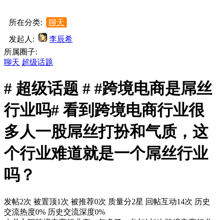
所在分类:
聊天
发起人:
李辰希
所属圈子:
聊天
超级话题
# 超级话题 # #跨境电商是屌丝
行业吗# 看到跨境电商行业很
多人一股屌丝打扮和气质，这
个行业难道就是一个屌丝行业
吗？
发帖2次
被置顶1次
被推荐0次
质量分2星
回帖互动14次
历史
交流热度0%
历史交流深度0%