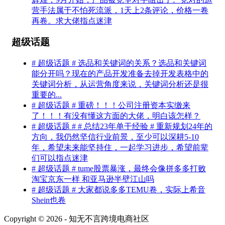
营手法属于不怕死流派，1天上2条评论，价格一卷
再卷。求大佬指点迷津
超级话题
# 超级话题 # 选品和关键词的关系？选品和关键词
能分开吗？现在的产品开发准备去掉开发表格中的
关键词分析，从运营角度来说，关键词分析还是很
重要的...
# 超级话题 # 重磅！！！公司注册资本实缴来
了！！！有没有懂这方面的大佬，明白该怎样？
# 超级话题 # # 总结23年单干经验 # 重新规划24年的
方向，我仍然坚信行业前景，至少可以深耕5-10
年，希望未来能坚持住，一起学习进步，希望前辈
们可以指点迷津
# 超级话题 # tume股票暴涨，最终会像拼多多打败
淘宝京东一样 和亚马逊半壁江山吗
# 超级话题 # 大家都说多多TEMU卷，实际上希音
Shein也卷
Copyright © 2026 - 知无不言跨境电商社区