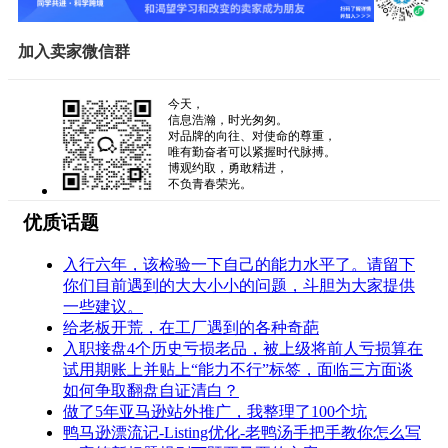
加入卖家微信群
今天，
信息浩瀚，时光匆匆。
对品牌的向往、对使命的尊重，
唯有勤奋者可以紧握时代脉搏。
博观约取，勇敢精进，
不负青春荣光。
优质话题
入行六年，该检验一下自己的能力水平了。请留下
你们目前遇到的大大小小的问题，斗胆为大家提供
一些建议。
给老板开荒，在工厂遇到的各种奇葩
入职接盘4个历史亏损老品，被上级将前人亏损算在
试用期账上并贴上“能力不行”标签，面临三方面谈
如何争取翻盘自证清白？
做了5年亚马逊站外推广，我整理了100个坑
鸭马逊漂流记-Listing优化-老鸭汤手把手教你怎么写