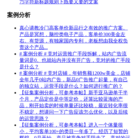
75字符新标题规则下既要又要的文案
案例分析
真心请教冷门高客单价新品行之有效的推广方案。
产品是冥想，脑控类电子产品，客单价300美金左
右。有货源，有独家国内专利，老板想由我全权负
责这个产品...
# 案例分析 # 竞对运营推广手段拆解，站内广告流
量词是0。也就站内并没有开广告，竞对的推广手段
是什么？
# 案例分析 # 竞对店铺，年销售额1200w美金，店铺
全年几乎0站内广告，新品0广告推广起量，有自己
的独立站，运营手段是什么？如何进行推广的？
【征集案例分析，可参考本帖】新手亚马逊单干半
个月，产品定价是中等定价，还算比较蓝海的产
品，刚开始卖的时候单量还比较稳，最近转化率很
不稳定，想请问一下广告应该怎么优化，以及后续
的运营思路？
【征集案例分析，可参考本帖】进入一个体量很
小，平均客单100+的类目一年多了。经历了短暂的
辉煌，9月开始，产品被竞争对手阻击了。竞对的运