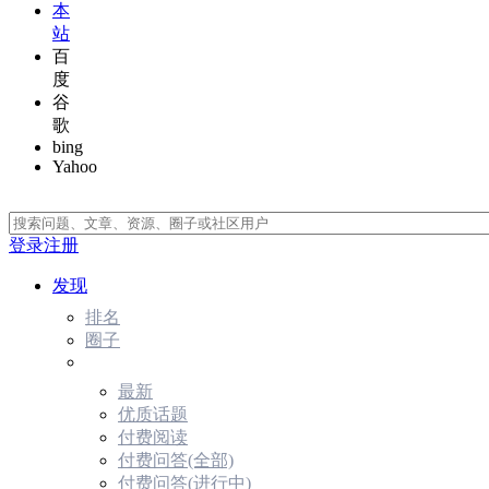
本
站
百
度
谷
歌
bing
Yahoo
登录
注册
发现
排名
圈子
最新
优质话题
付费阅读
付费问答(全部)
付费问答(进行中)