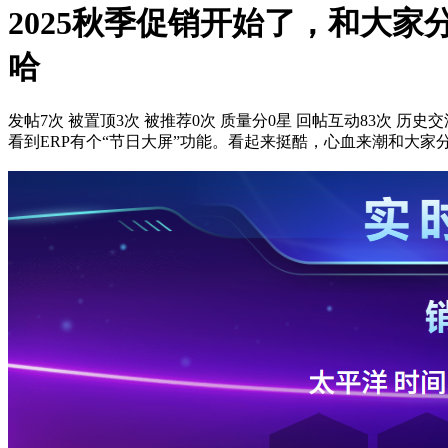
2025秋季促销开始了，和大
哈
发帖7次
被置顶3次
被推荐0次
质量分0星
回帖互动83次
历史交流
看到ERP有个“节日大屏”功能。看起来挺酷，心血来潮和大