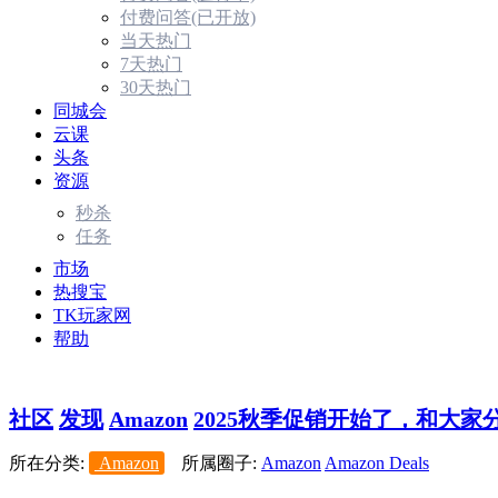
付费问答(已开放)
当天热门
7天热门
30天热门
同城会
云课
头条
资源
秒杀
任务
市场
热搜宝
TK玩家网
帮助
社区
发现
Amazon
2025秋季促销开始了，和大家分
所在分类:
Amazon
所属圈子:
Amazon
Amazon Deals