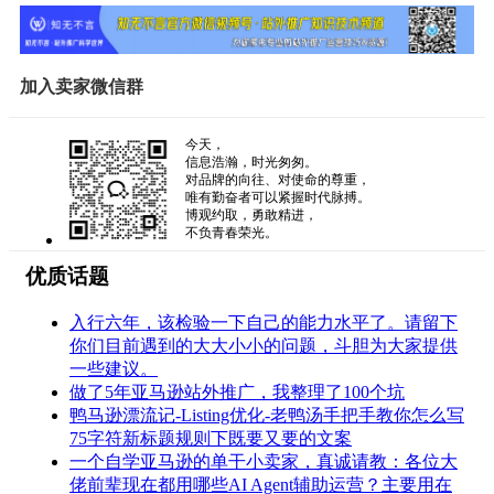
加入卖家微信群
今天，
信息浩瀚，时光匆匆。
对品牌的向往、对使命的尊重，
唯有勤奋者可以紧握时代脉搏。
博观约取，勇敢精进，
不负青春荣光。
优质话题
入行六年，该检验一下自己的能力水平了。请留下
你们目前遇到的大大小小的问题，斗胆为大家提供
一些建议。
做了5年亚马逊站外推广，我整理了100个坑
鸭马逊漂流记-Listing优化-老鸭汤手把手教你怎么写
75字符新标题规则下既要又要的文案
一个自学亚马逊的单干小卖家，真诚请教：各位大
佬前辈现在都用哪些AI Agent辅助运营？主要用在