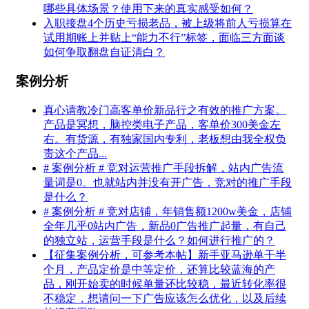
哪些具体场景？使用下来的真实感受如何？
入职接盘4个历史亏损老品，被上级将前人亏损算在
试用期账上并贴上“能力不行”标签，面临三方面谈
如何争取翻盘自证清白？
案例分析
真心请教冷门高客单价新品行之有效的推广方案。
产品是冥想，脑控类电子产品，客单价300美金左
右。有货源，有独家国内专利，老板想由我全权负
责这个产品...
# 案例分析 # 竞对运营推广手段拆解，站内广告流
量词是0。也就站内并没有开广告，竞对的推广手段
是什么？
# 案例分析 # 竞对店铺，年销售额1200w美金，店铺
全年几乎0站内广告，新品0广告推广起量，有自己
的独立站，运营手段是什么？如何进行推广的？
【征集案例分析，可参考本帖】新手亚马逊单干半
个月，产品定价是中等定价，还算比较蓝海的产
品，刚开始卖的时候单量还比较稳，最近转化率很
不稳定，想请问一下广告应该怎么优化，以及后续