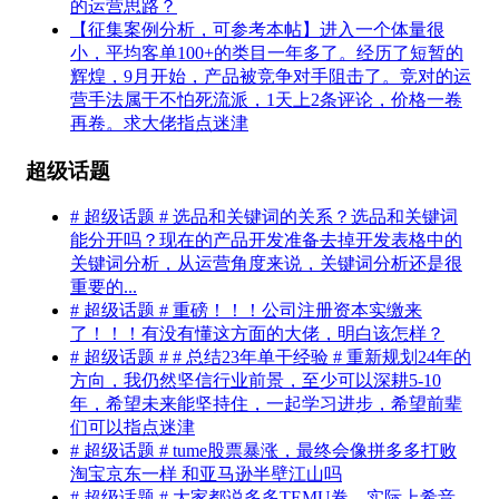
的运营思路？
【征集案例分析，可参考本帖】进入一个体量很
小，平均客单100+的类目一年多了。经历了短暂的
辉煌，9月开始，产品被竞争对手阻击了。竞对的运
营手法属于不怕死流派，1天上2条评论，价格一卷
再卷。求大佬指点迷津
超级话题
# 超级话题 # 选品和关键词的关系？选品和关键词
能分开吗？现在的产品开发准备去掉开发表格中的
关键词分析，从运营角度来说，关键词分析还是很
重要的...
# 超级话题 # 重磅！！！公司注册资本实缴来
了！！！有没有懂这方面的大佬，明白该怎样？
# 超级话题 # # 总结23年单干经验 # 重新规划24年的
方向，我仍然坚信行业前景，至少可以深耕5-10
年，希望未来能坚持住，一起学习进步，希望前辈
们可以指点迷津
# 超级话题 # tume股票暴涨，最终会像拼多多打败
淘宝京东一样 和亚马逊半壁江山吗
# 超级话题 # 大家都说多多TEMU卷，实际上希音