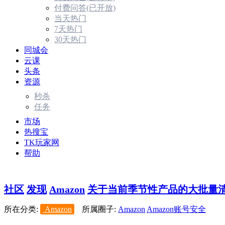
付费问答(已开放)
当天热门
7天热门
30天热门
同城会
云课
头条
资源
秒杀
任务
市场
热搜宝
TK玩家网
帮助
社区
发现
Amazon
关于当前季节性产品的大批量清货
所在分类:
Amazon
所属圈子:
Amazon
Amazon账号安全