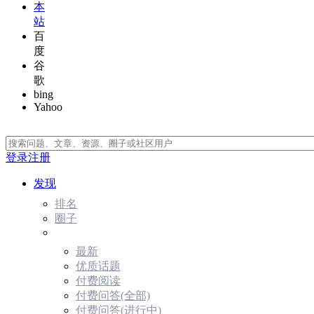
本
站
百
度
谷
歌
bing
Yahoo
登录
注册
发现
排名
圈子
最新
优质话题
付费阅读
付费问答(全部)
付费问答(进行中)