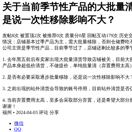
关于当前季节性产品的大批量
是说一次性移除影响不大？
发帖8次
被置顶2次
被推荐0次
质量分0星
回帖互动179次
历史交
情况：店铺基本过季产品为主，需大批量移除，否则仓储费吃
公司主营是季节性产品，目前季节过了，店铺还剩比较多的季
1. 去年黑五前后有卖家出现大批量清货导致店铺被关，目前
产品本身超低价清货，不做提价，单纯批量清（弃置费用太高
2. 是否有必要采取逐步批量移除，还是说一次性移除影响不大
3. 之前出现的站外清货会导致的账号停用，目前站外清货是否
4. 当前弃置费用太高，至多会采取部分弃置，还是希望大部
谢谢！
福州 • 2024-04-03
评论
分享
微信
QQ