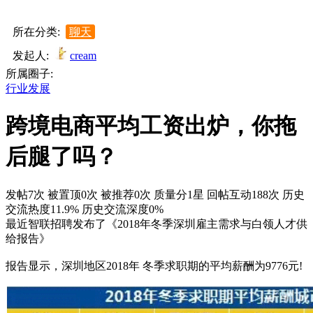
所在分类:
聊天
发起人:
cream
所属圈子:
行业发展
跨境电商平均工资出炉，你拖
后腿了吗？
发帖7次
被置顶0次
被推荐0次
质量分1星
回帖互动188次
历史
交流热度11.9%
历史交流深度0%
最近智联招聘发布了《2018年冬季深圳雇主需求与白领人才供
给报告》
报告显示，深圳地区2018年 冬季求职期的平均薪酬为9776元!