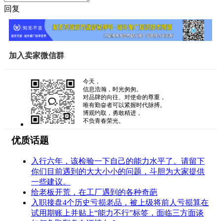
回复
加入卖家微信群
今天，
信息浩瀚，时光匆匆。
对品牌的向往、对使命的尊重，
唯有勤奋者可以紧握时代脉搏。
博观约取，勇敢精进，
不负青春荣光。
优质话题
入行六年，该检验一下自己的能力水平了。请留下
你们目前遇到的大大小小的问题，斗胆为大家提供
一些建议。
给老板开荒，在工厂遇到的各种奇葩
入职接盘4个历史亏损老品，被上级将前人亏损算在
试用期账上并贴上“能力不行”标签，面临三方面谈