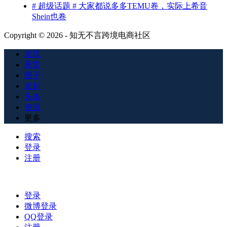
# 超级话题 # 大家都说多多TEMU卷，实际上希音
Shein也卷
Copyright © 2026 - 知无不言跨境电商社区
发现
悬赏
圈子
发起
头条
资源
更多
搜索
登录
注册
登录
微博登录
QQ登录