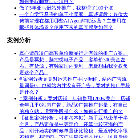
如何争取翻盘自证清白？
做了5年亚马逊站外推广，我整理了100个坑
一个自学亚马逊的单干小卖家，真诚请教：各位大
佬前辈现在都用哪些AI Agent辅助运营？主要用在
哪些具体场景？使用下来的真实感受如何？
案例分析
真心请教冷门高客单价新品行之有效的推广方案。
产品是冥想，脑控类电子产品，客单价300美金左
右。有货源，有独家国内专利，老板想由我全权负
责这个产品...
# 案例分析 # 竞对运营推广手段拆解，站内广告流
量词是0。也就站内并没有开广告，竞对的推广手段
是什么？
# 案例分析 # 竞对店铺，年销售额1200w美金，店铺
全年几乎0站内广告，新品0广告推广起量，有自己
的独立站，运营手段是什么？如何进行推广的？
【征集案例分析，可参考本帖】新手亚马逊单干半
个月，产品定价是中等定价，还算比较蓝海的产
品，刚开始卖的时候单量还比较稳，最近转化率很
不稳定，想请问一下广告应该怎么优化，以及后续