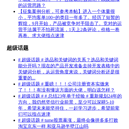
的运营思路？
【征集案例分析，可参考本帖】进入一个体量很
小，平均客单100+的类目一年多了。经历了短暂的
辉煌，9月开始，产品被竞争对手阻击了。竞对的运
营手法属于不怕死流派，1天上2条评论，价格一卷
再卷。求大佬指点迷津
超级话题
# 超级话题 # 选品和关键词的关系？选品和关键词
能分开吗？现在的产品开发准备去掉开发表格中的
关键词分析，从运营角度来说，关键词分析还是很
重要的...
# 超级话题 # 重磅！！！公司注册资本实缴来
了！！！有没有懂这方面的大佬，明白该怎样？
# 超级话题 # # 总结23年单干经验 # 重新规划24年的
方向，我仍然坚信行业前景，至少可以深耕5-10
年，希望未来能坚持住，一起学习进步，希望前辈
们可以指点迷津
# 超级话题 # tume股票暴涨，最终会像拼多多打败
淘宝京东一样 和亚马逊半壁江山吗