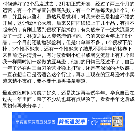
时候选好了2个品发过去，2月初正式开卖。经过了两三个月的
运营，有一个产品宣告彻底失败，有一个产品每天能出个5、6
单，并且有点盈利，虽然只是微利，对我来说已是相当不错的
开局，这让我信心大增。后来又陆陆续续上了几个品，有推不
起来的；有刚上遇到侵权下架掉的；有突然来了一波大流量大
卖了一波，补货之后又突然滞销掉的。总的来说今年上了6个
品，一个目前还能勉强盈利，但是出单量不多，1个侵权下架
掉，3个推不起来，还有一个推起来了结果不到半年价格卷下
来目前还在清货中。有时候看到小红书或者交流群上有几个跟
我一样同时期一起做的亚马逊，他们的日销已经过千了，自己
一年了还在两三百刀的营业额上打转，还是有深深的挫败感，
一直在想自己是否适合这个行业，再加上现在的亚马逊对小卖
越来越不友好，要不要干脆再换条赛道。
最近这段时间考虑了好久，还是决定再尝试半年。毕竟自己在
过去一年里面，踩了不少坑也算有点经验了。看看半年之后成
果如何再来分享了。