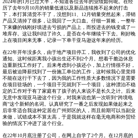
2024年的1月已过大半，不知道各位去年的业绩如何呢。在经
历了去年9月10月的销量低迷以及新品连续推不起来的打击
下，本打算清货不干了，没想到11、12月销量突然起来，滞销
产品又清掉了很多，让我回了一大口血。仔细一算账，一整年
下来赚的钱刚好填进去亏损的产品上，而投进去的钱变成了一
堆库存。这让我纠结了许久，是否在今年继续干下去。刚好晚
上在项目闲来无事，记录一下单干亚马逊这年来的经历。
在22年开年没多久，由于地产项目停工，我收到了公司的优化
通知。这时候距离我小孩出生还不到2个月。想着干脆边休息
边重新找工作好了。后来考虑到小孩还小，加上行情很不好，
最后被迫降薪找到了一份施工单位的工作，这时候我心里觉得
不能在这行干下去了，因为我的工作性质大多数情况下是需要
在项目驻场的，一个项目干完就到下一个项目，这种漂泊不稳
定的工作对于有了家庭有了孩子的人来说不是长久之计。后来
无意中发现亚马逊这个行业，对我来说也第一次听到“跨境电
商”这个新鲜的名词。认真研究了一番之后发现如果做起来之
后非常适合我这种定居在广州郊区的人，而且前期可以当副业
来做，试错成本不算太高，于是我就这样在毫无电商和外贸经
验的情况下冲进了这个行业。
在22年10月底注册了公司，在网上自学了2个月。在12月底的