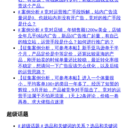
责这个产品...
# 案例分析 # 竞对运营推广手段拆解，站内广告流
量词是0。也就站内并没有开广告，竞对的推广手段
是什么？
# 案例分析 # 竞对店铺，年销售额1200w美金，店铺
全年几乎0站内广告，新品0广告推广起量，有自己
的独立站，运营手段是什么？如何进行推广的？
【征集案例分析，可参考本帖】新手亚马逊单干半
个月，产品定价是中等定价，还算比较蓝海的产
品，刚开始卖的时候单量还比较稳，最近转化率很
不稳定，想请问一下广告应该怎么优化，以及后续
的运营思路？
【征集案例分析，可参考本帖】进入一个体量很
小，平均客单100+的类目一年多了。经历了短暂的
辉煌，9月开始，产品被竞争对手阻击了。竞对的运
营手法属于不怕死流派，1天上2条评论，价格一卷
再卷。求大佬指点迷津
超级话题
# 超级话题 # 选品和关键词的关系？选品和关键词