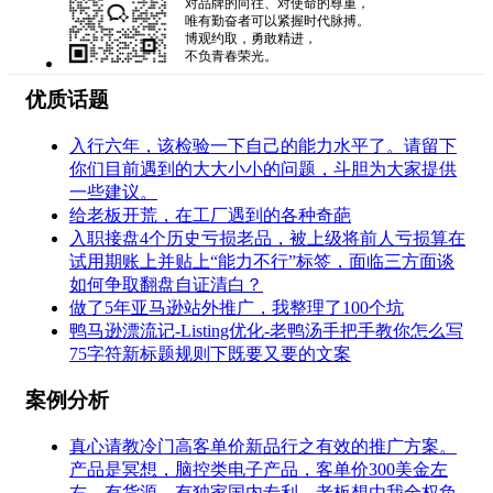
对品牌的向往、对使命的尊重，
唯有勤奋者可以紧握时代脉搏。
博观约取，勇敢精进，
不负青春荣光。
优质话题
入行六年，该检验一下自己的能力水平了。请留下
你们目前遇到的大大小小的问题，斗胆为大家提供
一些建议。
给老板开荒，在工厂遇到的各种奇葩
入职接盘4个历史亏损老品，被上级将前人亏损算在
试用期账上并贴上“能力不行”标签，面临三方面谈
如何争取翻盘自证清白？
做了5年亚马逊站外推广，我整理了100个坑
鸭马逊漂流记-Listing优化-老鸭汤手把手教你怎么写
75字符新标题规则下既要又要的文案
案例分析
真心请教冷门高客单价新品行之有效的推广方案。
产品是冥想，脑控类电子产品，客单价300美金左
右。有货源，有独家国内专利，老板想由我全权负