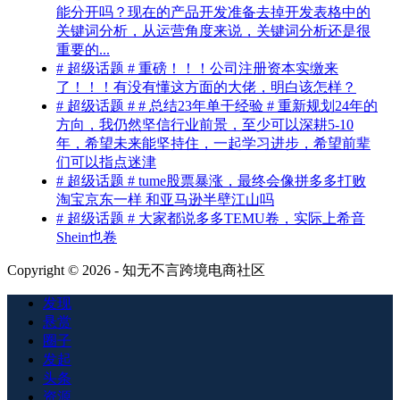
能分开吗？现在的产品开发准备去掉开发表格中的
关键词分析，从运营角度来说，关键词分析还是很
重要的...
# 超级话题 # 重磅！！！公司注册资本实缴来
了！！！有没有懂这方面的大佬，明白该怎样？
# 超级话题 # # 总结23年单干经验 # 重新规划24年的
方向，我仍然坚信行业前景，至少可以深耕5-10
年，希望未来能坚持住，一起学习进步，希望前辈
们可以指点迷津
# 超级话题 # tume股票暴涨，最终会像拼多多打败
淘宝京东一样 和亚马逊半壁江山吗
# 超级话题 # 大家都说多多TEMU卷，实际上希音
Shein也卷
Copyright © 2026 - 知无不言跨境电商社区
发现
悬赏
圈子
发起
头条
资源