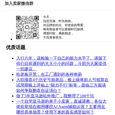
加入卖家微信群
今天，
信息浩瀚，时光匆匆。
对品牌的向往、对使命的尊重，
唯有勤奋者可以紧握时代脉搏。
博观约取，勇敢精进，
不负青春荣光。
优质话题
入行六年，该检验一下自己的能力水平了。请留下
你们目前遇到的大大小小的问题，斗胆为大家提供
一些建议。
给老板开荒，在工厂遇到的各种奇葩
入职接盘4个历史亏损老品，被上级将前人亏损算在
试用期账上并贴上“能力不行”标签，面临三方面谈
如何争取翻盘自证清白？
做了5年亚马逊站外推广，我整理了100个坑
一个自学亚马逊的单干小卖家，真诚请教：各位大
佬前辈现在都用哪些AI Agent辅助运营？主要用在
哪些具体场景？使用下来的真实感受如何？