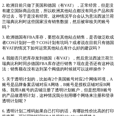
2. 欧洲目前只做了英国和德国（有VAT），正常经营，但是没
有建立国际商品信息，所以欧洲其他站点都没有同步产品和库
存过去，等于是没有经营。这种情况平台会认为意法西波兰荷
兰瑞典比利时这些国家没有销售数据，然后被审核关闭账号
吗？
3. 欧洲德国有FBA库存，要想在其他站点销售，是否做泛欧或
者COS计划好一些？COS计划有坑吗？或者说在目前只有德国
有VAT的情况下如何运营其他站点有什么好的建议吗？
4. 我能否只把库存发到德国（有VAT），然后意法西波兰荷兰
瑞典比利时同步德国FBA库存进行销售？现在是否还有这种说
法：销售额在没有达到某个阀值的时候就可以这样操作？
5. 关于透明计划的，比如有2个美国账号对应2个网络环境，A
账号是品牌备案店铺对应A网络，B账号是授权店铺对应B网
络。我用A账号的店铺注册了透明计划账户，但是想用B账号
的产品做透明计划，这种情况我分别用哪个网络来注册和登录
透明计划呢？
6. 透明计划二维码如果自己打印的话，有哪款性价比高的打印