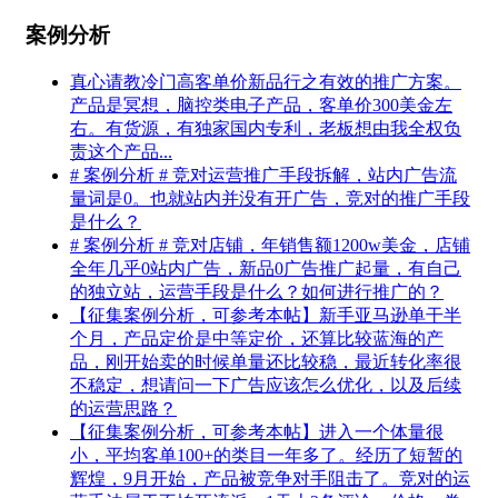
案例分析
真心请教冷门高客单价新品行之有效的推广方案。
产品是冥想，脑控类电子产品，客单价300美金左
右。有货源，有独家国内专利，老板想由我全权负
责这个产品...
# 案例分析 # 竞对运营推广手段拆解，站内广告流
量词是0。也就站内并没有开广告，竞对的推广手段
是什么？
# 案例分析 # 竞对店铺，年销售额1200w美金，店铺
全年几乎0站内广告，新品0广告推广起量，有自己
的独立站，运营手段是什么？如何进行推广的？
【征集案例分析，可参考本帖】新手亚马逊单干半
个月，产品定价是中等定价，还算比较蓝海的产
品，刚开始卖的时候单量还比较稳，最近转化率很
不稳定，想请问一下广告应该怎么优化，以及后续
的运营思路？
【征集案例分析，可参考本帖】进入一个体量很
小，平均客单100+的类目一年多了。经历了短暂的
辉煌，9月开始，产品被竞争对手阻击了。竞对的运