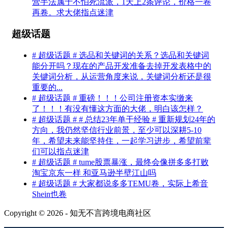
营手法属于不怕死流派，1天上2条评论，价格一卷
再卷。求大佬指点迷津
超级话题
# 超级话题 # 选品和关键词的关系？选品和关键词
能分开吗？现在的产品开发准备去掉开发表格中的
关键词分析，从运营角度来说，关键词分析还是很
重要的...
# 超级话题 # 重磅！！！公司注册资本实缴来
了！！！有没有懂这方面的大佬，明白该怎样？
# 超级话题 # # 总结23年单干经验 # 重新规划24年的
方向，我仍然坚信行业前景，至少可以深耕5-10
年，希望未来能坚持住，一起学习进步，希望前辈
们可以指点迷津
# 超级话题 # tume股票暴涨，最终会像拼多多打败
淘宝京东一样 和亚马逊半壁江山吗
# 超级话题 # 大家都说多多TEMU卷，实际上希音
Shein也卷
Copyright © 2026 - 知无不言跨境电商社区