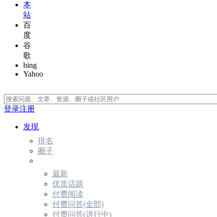
本
站
百
度
谷
歌
bing
Yahoo
登录
注册
发现
排名
圈子
最新
优质话题
付费阅读
付费问答(全部)
付费问答(进行中)