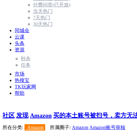
付费问答(已开放)
当天热门
7天热门
30天热门
同城会
云课
头条
资源
秒杀
任务
市场
热搜宝
TK玩家网
帮助
社区
发现
Amazon
买的本土账号被扫号，卖方无法提
所在分类:
Amazon
所属圈子:
Amazon
Amazon账号审核