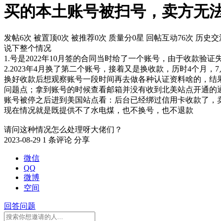
买的本土账号被扫号，卖方无
发帖6次
被置顶0次
被推荐0次
质量分0星
回帖互动76次
历史交流
说下整个情况
1.号是2022年10月签的合同当时给了一个账号，由于收款验
2.2023年4月换了第二个账号，接着又是换收款，历时4个月，7
换好收款后想观察账号一段时间再去做各种认证资料啥的，结果
问题点；拿到账号的时候查看邮箱并没有收到北美站点开通的
账号被停之后进到美国站点看：后台已经绑过信用卡收款了，
现在情况就是既提供不了水电煤，也不换号，也不退款
请问这种情况怎么处理呀大佬们？
2023-08-29
1 条评论
分享
微信
QQ
微博
空间
回答问题