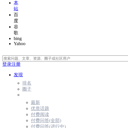
本
站
百
度
谷
歌
bing
Yahoo
登录
注册
发现
排名
圈子
最新
优质话题
付费阅读
付费问答(全部)
付费问答(进行中)