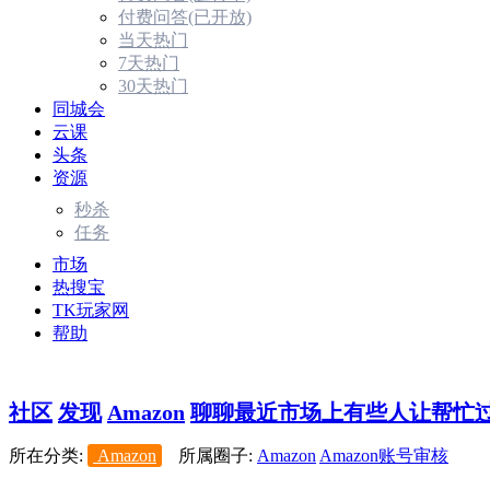
付费问答(已开放)
当天热门
7天热门
30天热门
同城会
云课
头条
资源
秒杀
任务
市场
热搜宝
TK玩家网
帮助
社区
发现
Amazon
聊聊最近市场上有些人让帮忙过FDA
所在分类:
Amazon
所属圈子:
Amazon
Amazon账号审核