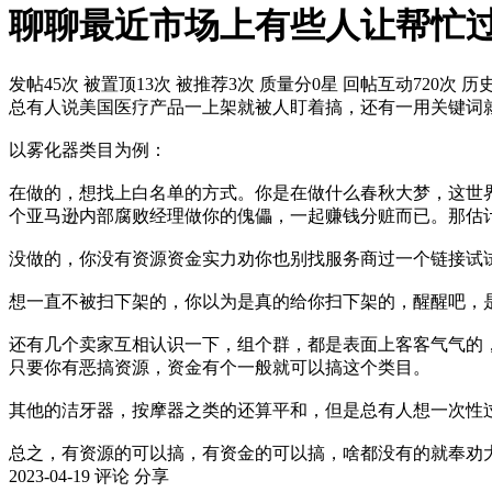
聊聊最近市场上有些人让帮忙过
发帖45次
被置顶13次
被推荐3次
质量分0星
回帖互动720次
历史
总有人说美国医疗产品一上架就被人盯着搞，还有一用关键词
以雾化器类目为例：
在做的，想找上白名单的方式。你是在做什么春秋大梦，这世
个亚马逊内部腐败经理做你的傀儡，一起赚钱分赃而已。那估
没做的，你没有资源资金实力劝你也别找服务商过一个链接试
想一直不被扫下架的，你以为是真的给你扫下架的，醒醒吧，
还有几个卖家互相认识一下，组个群，都是表面上客客气气的
只要你有恶搞资源，资金有个一般就可以搞这个类目。
其他的洁牙器，按摩器之类的还算平和，但是总有人想一次性
总之，有资源的可以搞，有资金的可以搞，啥都没有的就奉劝
2023-04-19
评论
分享