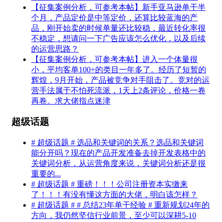
【征集案例分析，可参考本帖】新手亚马逊单干半
个月，产品定价是中等定价，还算比较蓝海的产
品，刚开始卖的时候单量还比较稳，最近转化率很
不稳定，想请问一下广告应该怎么优化，以及后续
的运营思路？
【征集案例分析，可参考本帖】进入一个体量很
小，平均客单100+的类目一年多了。经历了短暂的
辉煌，9月开始，产品被竞争对手阻击了。竞对的运
营手法属于不怕死流派，1天上2条评论，价格一卷
再卷。求大佬指点迷津
超级话题
# 超级话题 # 选品和关键词的关系？选品和关键词
能分开吗？现在的产品开发准备去掉开发表格中的
关键词分析，从运营角度来说，关键词分析还是很
重要的...
# 超级话题 # 重磅！！！公司注册资本实缴来
了！！！有没有懂这方面的大佬，明白该怎样？
# 超级话题 # # 总结23年单干经验 # 重新规划24年的
方向，我仍然坚信行业前景，至少可以深耕5-10