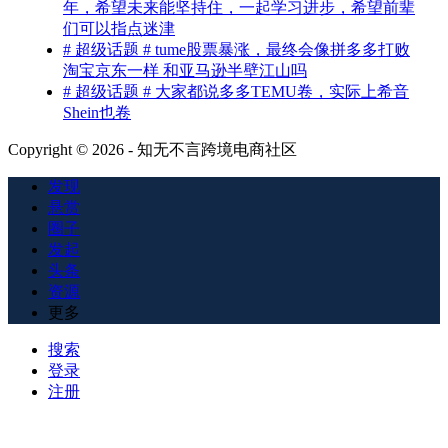
年，希望未来能坚持住，一起学习进步，希望前辈
们可以指点迷津
# 超级话题 # tume股票暴涨，最终会像拼多多打败
淘宝京东一样 和亚马逊半壁江山吗
# 超级话题 # 大家都说多多TEMU卷，实际上希音
Shein也卷
Copyright © 2026 - 知无不言跨境电商社区
发现
悬赏
圈子
发起
头条
资源
更多
搜索
登录
注册