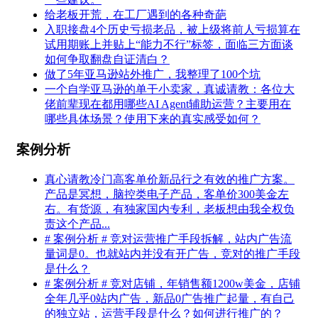
给老板开荒，在工厂遇到的各种奇葩
入职接盘4个历史亏损老品，被上级将前人亏损算在
试用期账上并贴上“能力不行”标签，面临三方面谈
如何争取翻盘自证清白？
做了5年亚马逊站外推广，我整理了100个坑
一个自学亚马逊的单干小卖家，真诚请教：各位大
佬前辈现在都用哪些AI Agent辅助运营？主要用在
哪些具体场景？使用下来的真实感受如何？
案例分析
真心请教冷门高客单价新品行之有效的推广方案。
产品是冥想，脑控类电子产品，客单价300美金左
右。有货源，有独家国内专利，老板想由我全权负
责这个产品...
# 案例分析 # 竞对运营推广手段拆解，站内广告流
量词是0。也就站内并没有开广告，竞对的推广手段
是什么？
# 案例分析 # 竞对店铺，年销售额1200w美金，店铺
全年几乎0站内广告，新品0广告推广起量，有自己
的独立站，运营手段是什么？如何进行推广的？